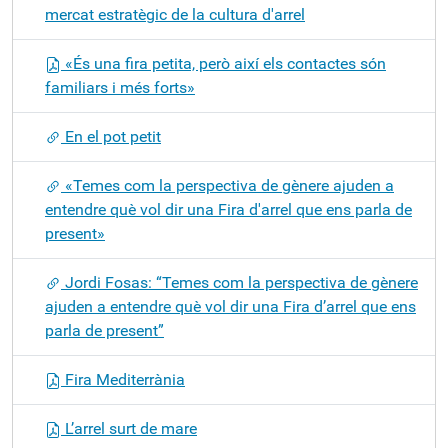
mercat estratègic de la cultura d'arrel
«És una fira petita, però així els contactes són
familiars i més forts»
En el pot petit
«Temes com la perspectiva de gènere ajuden a
entendre què vol dir una Fira d'arrel que ens parla de
present»
Jordi Fosas: “Temes com la perspectiva de gènere
ajuden a entendre què vol dir una Fira d’arrel que ens
parla de present”
Fira Mediterrània
L’arrel surt de mare