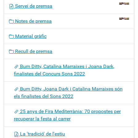
N
Servei de premsa
a
v
Notes de premsa
e
g
Material gràfic
a
c
Recull de premsa
i
ó
Bum Ditty, Catalina Marraixes i Joana Dark,
finalistes del Concurs Sons 2022
Bum Ditty, Joana Dark i Catalina Marraixes són
els finalistes del Sons 2022
25 anys de Fira Mediterrània: 70 propostes per
recuperar la festa al carrer
La 'tradició' de l'estiu