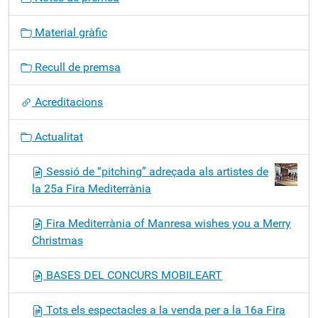
e
g
Material gràfic
a
c
Recull de premsa
i
ó
Acreditacions
Actualitat
Sessió de “pitching” adreçada als artistes de
la 25a Fira Mediterrània
Fira Mediterrània of Manresa wishes you a Merry
Christmas
BASES DEL CONCURS MOBILEART
Tots els espectacles a la venda per a la 16a Fira