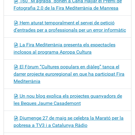
160 “M’agrada” donen a Carla Hajjar el Premi de
Fotografia 2.0 de la Fira Mediterrània de Manresa
Hem aturat temporalment el servei de petició
d’entrades per a professionals per un error informàtic
La Fira Mediterrània presenta els espectacles
inclosos al programa Apropa Cultura
El Fòrum “Cultures populars en diàleg” tanca el
darrer projecte euroregional en que ha participat Fira
Mediterrània
Un nou blog explica els projectes guanyadors de
les Beques Jaume Casademont
Diumenge 27 de maig se celebra la Marató per la
pobresa a TV3 i a Catalunya Ràdio