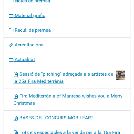
Notes de premsa
e
g
Material gràfic
a
c
Recull de premsa
i
ó
Acreditacions
Actualitat
Sessió de “pitching” adreçada als artistes de
la 25a Fira Mediterrània
Fira Mediterrània of Manresa wishes you a Merry
Christmas
BASES DEL CONCURS MOBILEART
Tots els espectacles a la venda per a la 16a Fira