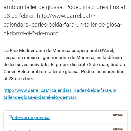
amb un taller de glossa. Podeu inscriure’s fins al
23 de febrer: http://www.darrel.cat/?
calendars=carles-belda-fara-un-taller-de-glosa-
al-darrel-el-2-de-marc
La Fira Mediterrània de Manresa coopera amb D’Arrel,
l’espai de música i gastronomia de Manresa, en la difusió
de les seves activitats. El proper dissabte 2 de març tindran
Carles Belda amb un taller de glossa. Podeu inscriure’s fins
al 23 de febrer:
http://www.darrel.cat/?calendars=carles-belda-fara-un-
taller-de-glosa-al-darrel-el-2-de-marc
N
Servei de premsa
a
v