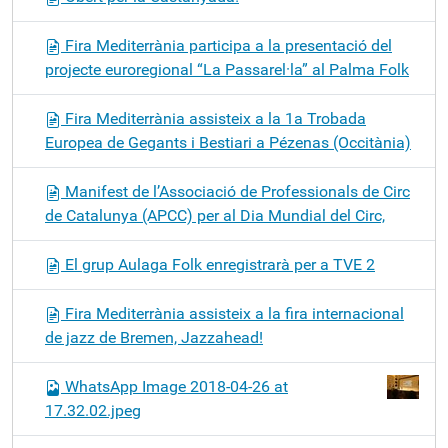
Fira Mediterrània participa a la presentació del
projecte euroregional “La Passarel·la” al Palma Folk
Fira Mediterrània assisteix a la 1a Trobada
Europea de Gegants i Bestiari a Pézenas (Occitània)
Manifest de l’Associació de Professionals de Circ
de Catalunya (APCC) per al Dia Mundial del Circ,
El grup Aulaga Folk enregistrarà per a TVE 2
Fira Mediterrània assisteix a la fira internacional
de jazz de Bremen, Jazzahead!
WhatsApp Image 2018-04-26 at
17.32.02.jpeg