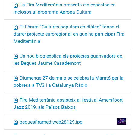
La Fira Mediterrània presenta els espectacles
inclosos al programa Apropa Cultura
El Fòrum “Cultures populars en diàleg” tanca el
darrer projecte euroregional en que ha participat Fira
Mediterrània
Un nou blog explica els projectes guanyadors de
les Beques Jaume Casademont
Diumenge 27 de maig se celebra la Marató per la
pobresa a TV3 i a Catalunya Ràdio
Fira Mediterrània assisteix al festival Amersfoort
Jazz 2019, als Països Baixos
bequesfiramed-web28129.jpg