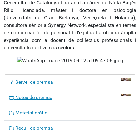
Generalitat de Catalunya i ha anat a càrrec de Núria Bagés
Rillo, llicenciada, màster i doctora en psicologia
(Universitats de Gran Bretanya, Veneçuela i Holanda),
consultora sènior a Synergy Network, especialista en temes
de comunicació interpersonal i d’equips i amb una àmplia
experiència com a docent de col·lectius professionals i
universitaris de diversos sectors.
N
Servei de premsa
a
v
Notes de premsa
e
g
Material gràfic
a
c
Recull de premsa
i
ó