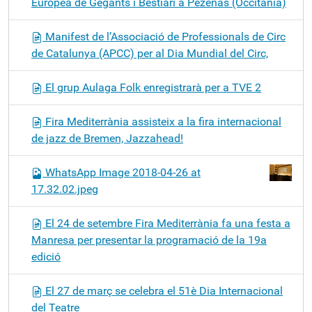
Europea de Gegants i Bestiari a Pézenas (Occitània)
Manifest de l’Associació de Professionals de Circ
de Catalunya (APCC) per al Dia Mundial del Circ,
El grup Aulaga Folk enregistrarà per a TVE 2
Fira Mediterrània assisteix a la fira internacional
de jazz de Bremen, Jazzahead!
WhatsApp Image 2018-04-26 at
17.32.02.jpeg
El 24 de setembre Fira Mediterrània fa una festa a
Manresa per presentar la programació de la 19a
edició
El 27 de març se celebra el 51è Dia Internacional
del Teatre