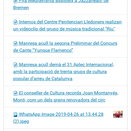
Fira Mediterrània assisteix a Jazzahead! de
Bremen
Internos del Centre Penitenciari Lledoners realizan
un videoclip del grupo de música tradicional "Riu"
Manresa acull la segona Preliminar del Concurs
de Cante “Yunque Flamenco”
Manresa acull demà el 31 Aplec Internacional,
amb la participació de trenta grups de cultura
popular d’arreu de Catalunya
El conseller de Cultura recorda Joan Montanyés,
Monti, com un dels grans renovadors del circ
WhatsApp Image 2019-04-26 at 13.44.28
(2).jpeg