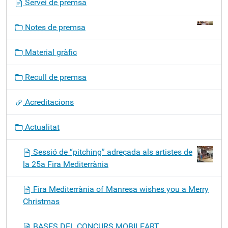
Servei de premsa
a
v
Notes de premsa
e
g
Material gràfic
a
c
Recull de premsa
i
ó
Acreditacions
Actualitat
Sessió de “pitching” adreçada als artistes de
la 25a Fira Mediterrània
Fira Mediterrània of Manresa wishes you a Merry
Christmas
BASES DEL CONCURS MOBILEART