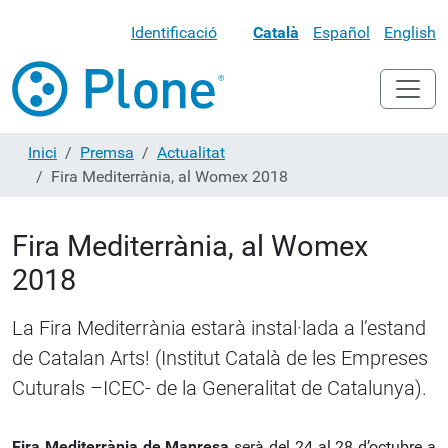
Identificació
Català
Español
English
Inici
Premsa
Actualitat
Fira Mediterrània, al Womex 2018
Fira Mediterrània, al Womex
2018
La Fira Mediterrània estarà instal·lada a l’estand
de Catalan Arts! (Institut Català de les Empreses
Cuturals –ICEC- de la Generalitat de Catalunya).
Fira Mediterrània de Manresa
serà del 24 al 28 d’octubre a