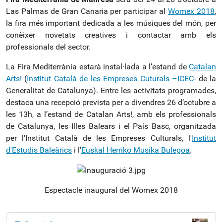
Las Palmas de Gran Canaria per participar al
Womex 2018
,
la fira més important dedicada a les músiques del món, per
conèixer novetats creatives i contactar amb els
professionals del sector.
La Fira Mediterrània estarà instal·lada a l’estand de
Catalan
Arts!
(
Institut Català de les Empreses Cuturals –ICEC-
de la
Generalitat de Catalunya). Entre les activitats programades,
destaca una recepció prevista per a divendres 26 d’octubre a
les 13h, a l’estand de Catalan Arts!, amb els professionals
de Catalunya, les Illes Balears i el País Basc, organitzada
per l'Institut Català de les Empreses Culturals, l'
Institut
d'Estudis Baleàrics
i l'
Euskal Herriko Musika Bulegoa
.
Espectacle inaugural del Womex 2018
N