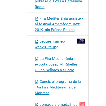
pobresa a TV3 i a Catalunya
Ràdio
Fira Mediterrània assisteix
al festival Amersfoort Jazz
2019, als Països Baixos
bequesfiramed-
web28129.jpg
La Fira Mediterrània
exporta Josep M. Ribelles i
Guida Sellarès a Suècia
Coneix el programa de la
16a Fira Mediterrània de
Manresa
Jornada ajornada2.jpg