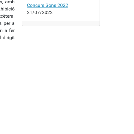
us, amb
Concurs Sons 2022
hibició
21/07/2022
cètera.
s per a
en a fer
dirigit