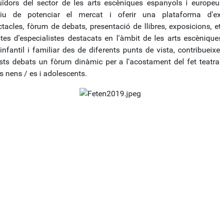
buïdors del sector de les arts escèniques espanyols i europe
ctiu de potenciar el mercat i oferir una plataforma d'ex
tacles, fòrum de debats, presentació de llibres, exposicions, et
tes d’especialistes destacats en l'àmbit de les arts escènique
infantil i familiar des de diferents punts de vista, contribueix
sts debats un fòrum dinàmic per a l'acostament del fet teatral 
es nens / es i adolescents.