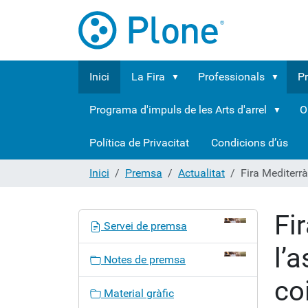
Inici
La Fira
Professionals
P
Programa d'impuls de les Arts d'arrel
O
Política de Privacitat
Condicions d’ús
Inici
Premsa
Actualitat
Fira Mediterrà
Fi
N
Servei de premsa
a
l’
v
Notes de premsa
e
co
g
Material gràfic
a