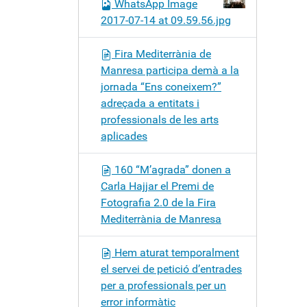
WhatsApp Image
2017-07-14 at 09.59.56.jpg
Fira Mediterrània de
Manresa participa demà a la
jornada “Ens coneixem?”
adreçada a entitats i
professionals de les arts
aplicades
160 “M’agrada” donen a
Carla Hajjar el Premi de
Fotografia 2.0 de la Fira
Mediterrània de Manresa
Hem aturat temporalment
el servei de petició d’entrades
per a professionals per un
error informàtic