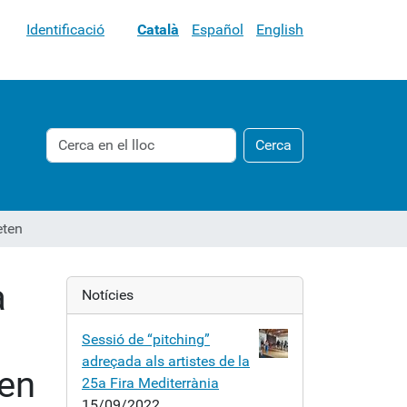
Identificació
Català
Español
English
Cerca
Cerca
Cerca
avançada…
eten
a
Notícies
Sessió de “pitching”
adreçada als artistes de la
ten
25a Fira Mediterrània
15/09/2022