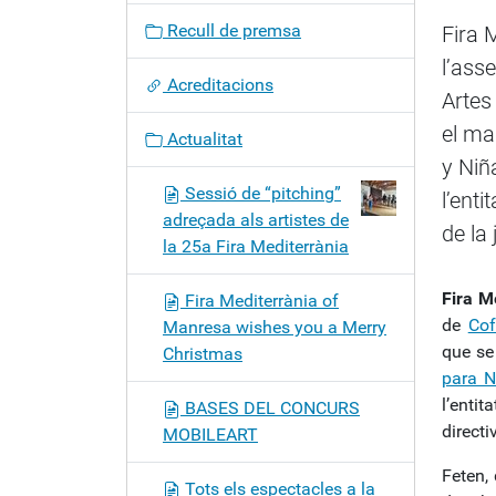
c
Recull de premsa
Fira 
i
l’ass
ó
Acreditacions
Artes
el ma
Actualitat
y Niñ
Sessió de “pitching”
l’ent
adreçada als artistes de
de la 
la 25a Fira Mediterrània
Fira M
Fira Mediterrània of
de
Cof
Manresa wishes you a Merry
que se
Christmas
para N
l’entit
BASES DEL CONCURS
directi
MOBILEART
Feten,
Tots els espectacles a la