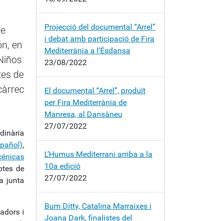
Projecció del documental “Arrel”
de
i debat amb participació de Fira
ón, en
Mediterrània a l’Ésdansa
Niños
23/08/2022
tes de
càrrec
El documental “Arrel”, produït
per Fira Mediterrània de
Manresa, al Dansàneu
27/07/2022
dinària
spañol)
,
L’Humus Mediterrani arriba a la
cénicas
10a edició
ptes de
27/07/2022
a junta
Bum Ditty, Catalina Marraixes i
adors i
Joana Dark, finalistes del