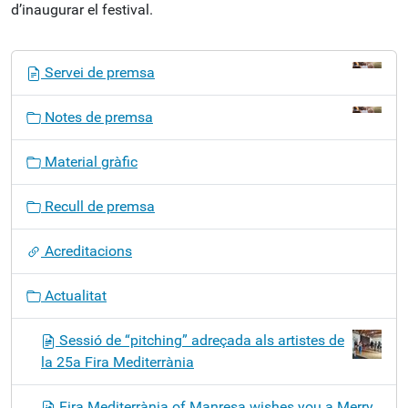
d’inaugurar el festival.
N
Servei de premsa
a
v
Notes de premsa
e
g
Material gràfic
a
c
Recull de premsa
i
ó
Acreditacions
Actualitat
Sessió de “pitching” adreçada als artistes de
la 25a Fira Mediterrània
Fira Mediterrània of Manresa wishes you a Merry