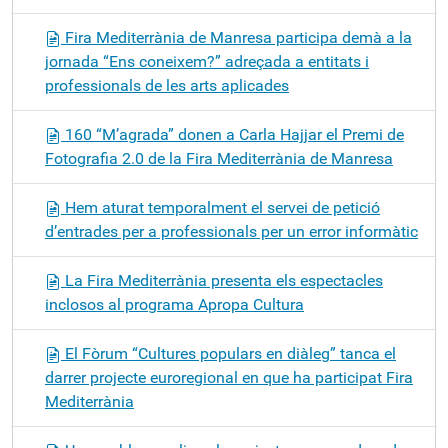
Fira Mediterrània de Manresa participa demà a la
jornada “Ens coneixem?” adreçada a entitats i
professionals de les arts aplicades
160 “M’agrada” donen a Carla Hajjar el Premi de
Fotografia 2.0 de la Fira Mediterrània de Manresa
Hem aturat temporalment el servei de petició
d’entrades per a professionals per un error informàtic
La Fira Mediterrània presenta els espectacles
inclosos al programa Apropa Cultura
El Fòrum “Cultures populars en diàleg” tanca el
darrer projecte euroregional en que ha participat Fira
Mediterrània