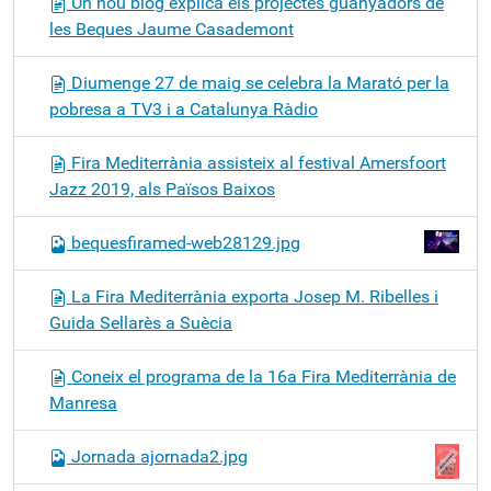
Un nou blog explica els projectes guanyadors de
les Beques Jaume Casademont
Diumenge 27 de maig se celebra la Marató per la
pobresa a TV3 i a Catalunya Ràdio
Fira Mediterrània assisteix al festival Amersfoort
Jazz 2019, als Països Baixos
bequesfiramed-web28129.jpg
La Fira Mediterrània exporta Josep M. Ribelles i
Guida Sellarès a Suècia
Coneix el programa de la 16a Fira Mediterrània de
Manresa
Jornada ajornada2.jpg