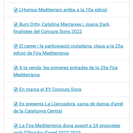
g
L’Humus Mediterrani arriba a la 10a edició
a
c
Bum Ditty, Catalina Marraixes i Joana Dark,
i
finalistes del Concurs Sons 2022
ó
El carrer i la participació ciutadana, claus a la 25a
edició de Fira Mediterrània
A la venda, les primeres entrades de la 25a Fira
Mediterrània
En marxa el XV Concurs Sons
Es presenta La Llançadora, xarxa de dansa d’arrel
de la Catalunya Central
La Fira Mediterrània dona suport a 24 propostes
amb l’Obrador d’arrel 2022-2023