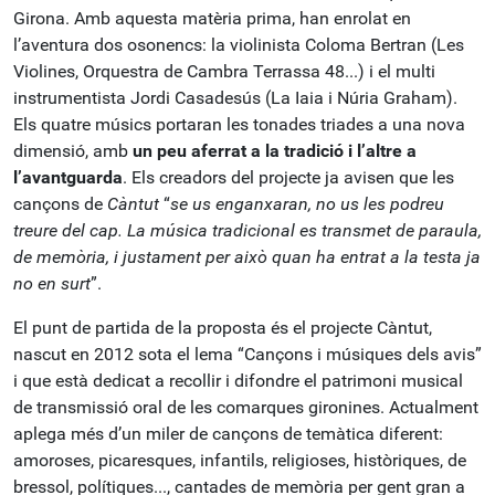
Girona. Amb aquesta matèria prima, han enrolat en
l’aventura dos osonencs: la violinista Coloma Bertran (Les
Violines, Orquestra de Cambra Terrassa 48...) i el multi
instrumentista Jordi Casadesús (La Iaia i Núria Graham).
Els quatre músics portaran les tonades triades a una nova
dimensió, amb
un peu aferrat a la tradició i l’altre a
l’avantguarda
. Els creadors del projecte ja avisen que les
cançons de
Càntut
“
se us enganxaran, no us les podreu
treure del cap. La música tradicional es transmet de paraula,
de memòria, i justament per això quan ha entrat a la testa ja
no en surt
”.
El punt de partida de la proposta és el projecte Càntut,
nascut en 2012 sota el lema “Cançons i músiques dels avis”
i que està dedicat a recollir i difondre el patrimoni musical
de transmissió oral de les comarques gironines. Actualment
aplega més d’un miler de cançons de temàtica diferent:
amoroses, picaresques, infantils, religioses, històriques, de
bressol, polítiques..., cantades de memòria per gent gran a