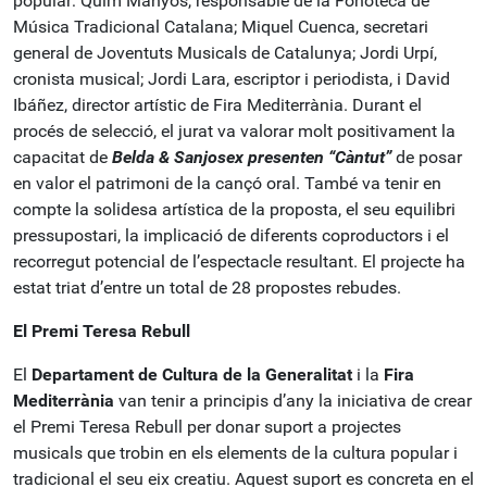
popular: Quim Manyós, responsable de la Fonoteca de
Música Tradicional Catalana; Miquel Cuenca, secretari
general de Joventuts Musicals de Catalunya; Jordi Urpí,
cronista musical; Jordi Lara, escriptor i periodista, i David
Ibáñez, director artístic de Fira Mediterrània. Durant el
procés de selecció, el jurat va valorar molt positivament la
capacitat de
Belda & Sanjosex presenten “Càntut”
de posar
en valor el patrimoni de la cançó oral. També va tenir en
compte la solidesa artística de la proposta, el seu equilibri
pressupostari, la implicació de diferents coproductors i el
recorregut potencial de l’espectacle resultant. El projecte ha
estat triat d’entre un total de 28 propostes rebudes.
El Premi Teresa Rebull
El
Departament de Cultura de la Generalitat
i la
Fira
Mediterrània
van tenir a principis d’any la iniciativa de crear
el Premi Teresa Rebull per donar suport a projectes
musicals que trobin en els elements de la cultura popular i
tradicional el seu eix creatiu. Aquest suport es concreta en el