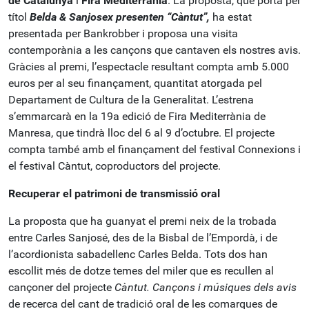
de Catalunya
i
Fira Mediterrània
. La proposta, que porta per
títol
Belda & Sanjosex presenten “Càntut”,
ha estat
presentada per Bankrobber i proposa una visita
contemporània a les cançons que cantaven els nostres avis.
Gràcies al premi, l’espectacle resultant compta amb 5.000
euros per al seu finançament, quantitat atorgada pel
Departament de Cultura de la Generalitat. L’estrena
s’emmarcarà en la 19a edició de Fira Mediterrània de
Manresa, que tindrà lloc del 6 al 9 d’octubre. El projecte
compta també amb el finançament del festival Connexions i
el festival Càntut, coproductors del projecte.
Recuperar el patrimoni de transmissió oral
La proposta que ha guanyat el premi neix de la trobada
entre Carles Sanjosé, des de la Bisbal de l’Empordà, i de
l’acordionista sabadellenc Carles Belda. Tots dos han
escollit més de dotze temes del miler que es recullen al
cançoner del projecte
Càntut. Cançons i músiques dels avis
de recerca del cant de tradició oral de les comarques de