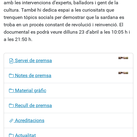
amb les intervencions d’experts, balladors i gent de la
cultura. També hi dedica espai a les curiositats que
trenquen tòpics socials per demostrar que la sardana es
troba en un procés constant de revolució i reinvenció. El
documental es podrà veure dilluns 23 d’abril a les 10:05 h i
a les 21:50 h.
N
Servei de premsa
a
v
Notes de premsa
e
g
Material gràfic
a
c
Recull de premsa
i
ó
Acreditacions
Actualitat