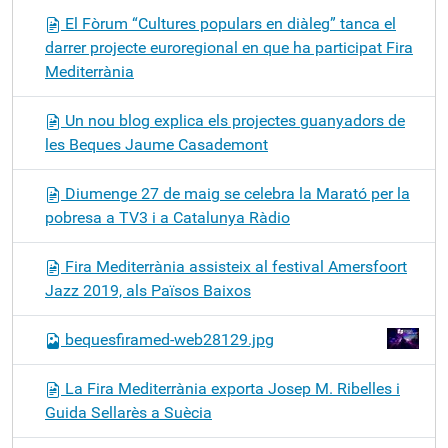
El Fòrum “Cultures populars en diàleg” tanca el
darrer projecte euroregional en que ha participat Fira
Mediterrània
Un nou blog explica els projectes guanyadors de
les Beques Jaume Casademont
Diumenge 27 de maig se celebra la Marató per la
pobresa a TV3 i a Catalunya Ràdio
Fira Mediterrània assisteix al festival Amersfoort
Jazz 2019, als Països Baixos
bequesfiramed-web28129.jpg
La Fira Mediterrània exporta Josep M. Ribelles i
Guida Sellarès a Suècia