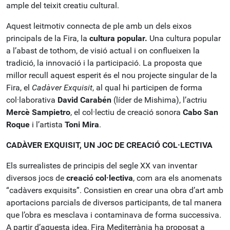
ample del teixit creatiu cultural.
Aquest leitmotiv connecta de ple amb un dels eixos
principals de la Fira, la
cultura popular.
Una cultura popular
a l’abast de tothom, de visió actual i on conflueixen la
tradició, la innovació i la participació. La proposta que
millor recull aquest esperit és el nou projecte singular de la
Fira, el
Cadàver Exquisit
, al qual hi participen de forma
col·laborativa
David Carabén
(líder de Mishima), l’actriu
Mercè Sampietro
, el col·lectiu de creació sonora
Cabo San
Roque
i l’artista
Toni Mira
.
CADÀVER EXQUISIT, UN JOC DE CREACIÓ COL·LECTIVA
Els surrealistes de principis del segle XX van inventar
diversos jocs de
creació col·lectiva
, com ara els anomenats
“cadàvers exquisits”. Consistien en crear una obra d’art amb
aportacions parcials de diversos participants, de tal manera
que l’obra es mesclava i contaminava de forma successiva.
A partir d’aquesta idea, Fira Mediterrània ha proposat a