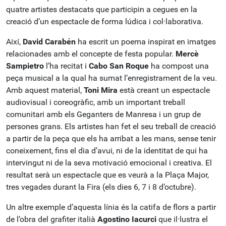
quatre artistes destacats que participin a cegues en la
creació d’un espectacle de forma lúdica i col·laborativa.
Així,
David Carabén
ha escrit un poema inspirat en imatges
relacionades amb el concepte de festa popular.
Mercè
Sampietro
l’ha recitat i
Cabo San Roque
ha compost una
peça musical a la qual ha sumat l’enregistrament de la veu.
Amb aquest material,
Toni Mira
està creant un espectacle
audiovisual i coreogràfic, amb un important treball
comunitari amb els Geganters de Manresa i un grup de
persones grans. Els artistes han fet el seu treball de creació
a partir de la peça que els ha arribat a les mans, sense tenir
coneixement, fins el dia d’avui, ni de la identitat de qui ha
intervingut ni de la seva motivació emocional i creativa. El
resultat serà un espectacle que es veurà a la Plaça Major,
tres vegades durant la Fira (els dies 6, 7 i 8 d’octubre).
Un altre exemple d’aquesta línia és la catifa de flors a partir
de l’obra del grafiter italià
Agostino Iacurci
que il·lustra el