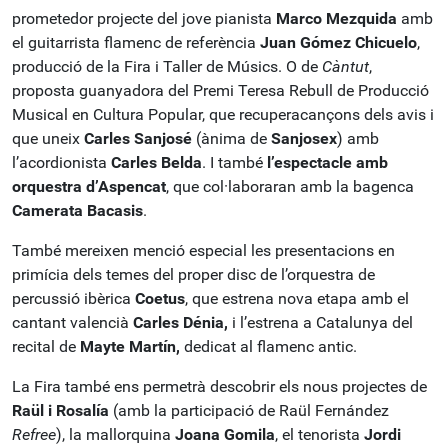
prometedor projecte del jove pianista
Marco Mezquida
amb
el guitarrista flamenc de referència
Juan Gómez Chicuelo
,
producció de la Fira i Taller de Músics. O de
Càntut
,
proposta guanyadora del Premi Teresa Rebull de Producció
Musical en Cultura Popular, que recuperacançons dels avis i
que uneix
Carles Sanjosé
(ànima de
Sanjosex
) amb
l’acordionista
Carles Belda
. I també
l’espectacle amb
orquestra d’Aspencat
, que col·laboraran amb la bagenca
Camerata Bacasis
.
També mereixen menció especial les presentacions en
primícia dels temes del proper disc de l’orquestra de
percussió ibèrica
Coetus
, que estrena nova etapa amb el
cantant valencià
Carles Dénia,
i l’estrena a Catalunya del
recital de
Mayte Martín,
dedicat al flamenc antic.
La Fira també ens permetrà descobrir els nous projectes de
Raül i Rosalía
(amb la participació de Raül Fernández
Refree
), la mallorquina
Joana Gomila
, el tenorista
Jordi