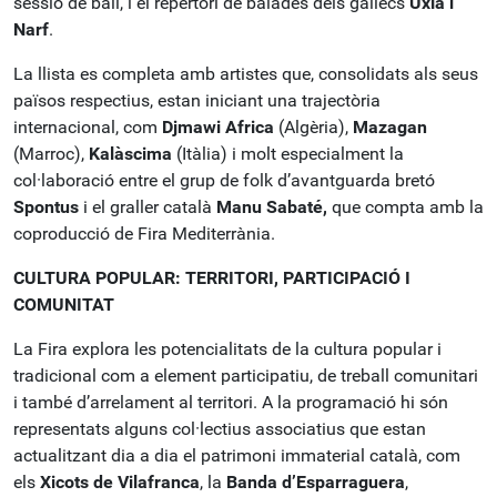
sessió de ball, i el repertori de balades dels gallecs
Uxía i
Narf
.
La llista es completa amb artistes que, consolidats als seus
països respectius, estan iniciant una trajectòria
internacional, com
Djmawi Africa
(Algèria),
Mazagan
(Marroc),
Kalàscima
(Itàlia) i molt especialment la
col·laboració entre el grup de folk d’avantguarda bretó
Spontus
i el graller català
Manu Sabaté,
que compta amb la
coproducció de Fira Mediterrània.
CULTURA POPULAR: TERRITORI, PARTICIPACIÓ I
COMUNITAT
La Fira explora les potencialitats de la cultura popular i
tradicional com a element participatiu, de treball comunitari
i també d’arrelament al territori. A la programació hi són
representats alguns col·lectius associatius que estan
actualitzant dia a dia el patrimoni immaterial català, com
els
Xicots de Vilafranca
, la
Banda d’Esparraguera
,