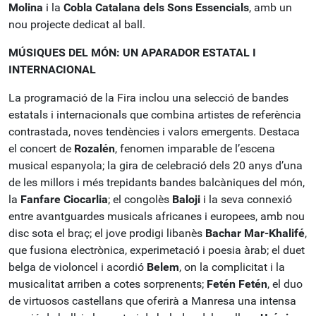
Molina
i la
Cobla Catalana dels Sons Essencials
, amb un
nou projecte dedicat al ball.
MÚSIQUES DEL MÓN: UN APARADOR ESTATAL I
INTERNACIONAL
La programació de la Fira inclou una selecció de bandes
estatals i internacionals que combina artistes de referència
contrastada, noves tendències i valors emergents. Destaca
el concert de
Rozalén
, fenomen imparable de l’escena
musical espanyola; la gira de celebració dels 20 anys d’una
de les millors i més trepidants bandes balcàniques del món,
la
Fanfare Ciocarlia
; el congolès
Baloji
i la seva connexió
entre avantguardes musicals africanes i europees, amb nou
disc sota el braç; el jove prodigi libanès
Bachar Mar-Khalifé
,
que fusiona electrònica, experimetació i poesia àrab; el duet
belga de violoncel i acordió
Belem
, on la complicitat i la
musicalitat arriben a cotes sorprenents;
Fetén Fetén
, el duo
de virtuosos castellans que oferirà a Manresa una intensa