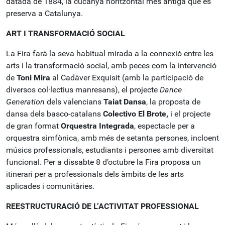
datada de 1884, la cucanya horitzontal més antiga que es
preserva a Catalunya.
ART I TRANSFORMACIÓ SOCIAL
La Fira farà la seva habitual mirada a la connexió entre les
arts i la transformació social, amb peces com la intervenció
de
Toni Mira
al Cadàver Exquisit (amb la participació de
diversos col·lectius manresans), el projecte
Dance
Generation
dels valencians
Taiat Dansa
, la proposta de
dansa dels basco-catalans
Colectivo El Brote,
i el projecte
de gran format
Orquestra Integrada
, espectacle per a
orquestra simfònica, amb més de setanta persones, incloent
músics professionals, estudiants i persones amb diversitat
funcional. Per a dissabte 8 d’octubre la Fira proposa un
itinerari per a professionals dels àmbits de les arts
aplicades i comunitàries.
REESTRUCTURACIÓ DE L’ACTIVITAT PROFESSIONAL