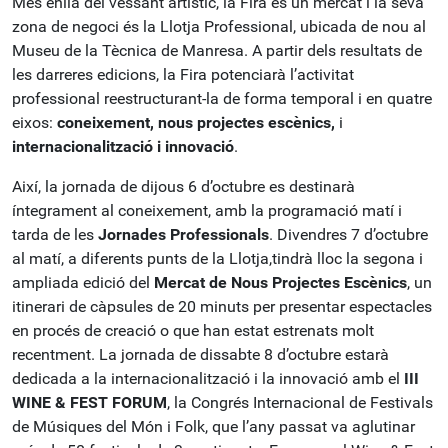
Més enllà del vessant artístic, la Fira és un mercat i la seva
zona de negoci és la Llotja Professional, ubicada de nou al
Museu de la Tècnica de Manresa. A partir dels resultats de
les darreres edicions, la Fira potenciarà l’activitat
professional reestructurant-la de forma temporal i en quatre
eixos:
coneixement, nous projectes escènics,
i
internacionalització i innovació
.
Així, la jornada de dijous 6 d’octubre es destinarà
íntegrament al coneixement, amb la programació matí i
tarda de les
Jornades Professionals
. Divendres 7 d’octubre
al matí, a diferents punts de la Llotja,tindrà lloc la segona i
ampliada edició del
Mercat de Nous Projectes Escènics
, un
itinerari de càpsules de 20 minuts per presentar espectacles
en procés de creació o que han estat estrenats molt
recentment. La jornada de dissabte 8 d’octubre estarà
dedicada a la internacionalització i la innovació amb el
III
WINE & FEST FORUM
, la Congrés Internacional de Festivals
de Músiques del Món i Folk, que l’any passat va aglutinar