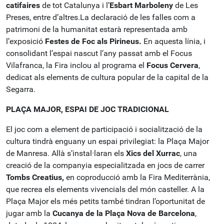
catifaires
de tot Catalunya i l’
Esbart Marboleny
de Les
Preses, entre d’altres.La declaració de les falles com a
patrimoni de la humanitat estarà representada amb
l’exposició
Festes de Foc als Pirineus.
En aquesta línia, i
consolidant l’espai nascut l’any passat amb el Focus
Vilafranca, la Fira inclou al programa el
Focus Cervera
,
dedicat als elements de cultura popular de la capital de la
Segarra.
PLAÇA MAJOR, ESPAI DE JOC TRADICIONAL
El joc com a element de participació i socialització de la
cultura tindrà enguany un espai privilegiat: la Plaça Major
de Manresa. Allà s’instal·laran els
Xics del Xurrac
, una
creació de la companyia especialitzada en jocs de carrer
Tombs Creatius,
en coproducció amb la Fira Mediterrània,
que recrea els elements vivencials del món casteller. A la
Plaça Major els més petits també tindran l’oportunitat de
jugar amb la
Cucanya de la Plaça Nova de Barcelona
,