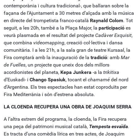
contemporània i cultura tradicional-, que ballaran sobre la
façana de l’Ajuntament a 30 metres d’alçada amb la música
en directe del trompetista franco-català
Raynald Colom
. Tot
seguit, a les 20h, també a la Plaça Major, la
participació
es
veurà plasmada en el resultat del projecte
Cadàver Exquisit
,
que combina
videomapping
, creació col·lectiva i dansa
comunitària. I a les 21h, a la sala gran de teatre Kursaal, la
Fira comptarà amb la inauguració de la
tradició
: amb
Mar
de Fuelles
, un projecte que uneix dos dels millors
acordionistes del planeta,
Kepa Junkera
-a la
trikitixa
d’Euskadi- i
Chango Spasiuk
, tocant el
chamamé
del nord
d’Argentina. Els tres espectacles han estat coproduïts per
Fira Mediterrània i són d’estrena absoluta.
LA CLOENDA RECUPERA UNA OBRA DE JOAQUIM SERRA
A l’altra extrem del programa, la cloenda, la Fira recupera
una peça del patrimoni musical català,
Tempesta esvaïda
.
Es tracta d’una comèdia lírica en tres actes, de Joaquim