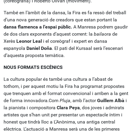
(coreografia) i Roberto Oliván (moviment).
També en l’àmbit de la dansa, la Fira es fa ressò del treball
d’una nova generació de creadors que estan portant la
dansa flamenca a l’espai públic.
A Manresa podrem gaudir
de dos clars exponents d’aquest corrent: la
bailaora
de
Xerès
Leonor Leal
i el coreògraf i expert en dansa
espanyola
Daniel Doña
. El pati del Kursaal serà l’escenari
d’aquesta proposta temàtica.
NOUS FORMATS ESCÈNICS
La cultura popular és també una cultura a l’abast de
tothom, i per aquest motiu la Fira ha programat propostes
que trenquen amb el format convencional i arriben a la gent
de forma innovadora.Com
Pluja
, amb l’actor
Guillem Albà
i
la pianista i compositora
Clara Peya
, dos joves i admirats
artistes que s’han unit per presentar un espectacle íntim i
honest que tindrà lloc a L’Anònima, una antiga central
elèctrica. L’actuació a Manresa serà una de les primeres