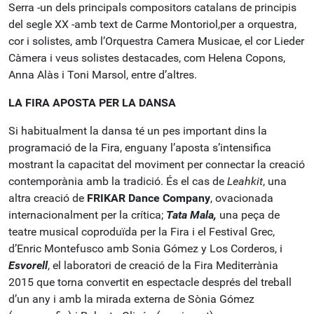
Serra -un dels principals compositors catalans de principis
del segle XX -amb text de Carme Montoriol,per a orquestra,
cor i solistes, amb l’Orquestra Camera Musicae, el cor Lieder
Càmera i veus solistes destacades, com Helena Copons,
Anna Alàs i Toni Marsol, entre d’altres.
LA FIRA APOSTA PER LA DANSA
Si habitualment la dansa té un pes important dins la
programació de la Fira, enguany l’aposta s’intensifica
mostrant la capacitat del moviment per connectar la creació
contemporània amb la tradició. És el cas de
Leahkit
, una
altra creació de
FRIKAR Dance Company
, ovacionada
internacionalment per la crítica;
Tata Mala,
una peça de
teatre musical coproduïda per la Fira i el Festival Grec,
d’Enric Montefusco amb Sonia Gómez y Los Corderos, i
Esvorell
, el laboratori de creació de la Fira Mediterrània
2015 que torna convertit en espectacle després del treball
d’un any i amb la mirada externa de Sònia Gómez