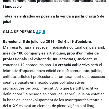
coneixement, nous projectes escènics, internacionalització
i innovació
Totes les entrades es posen a la venda a partir d’avui 5 de
juliol
SALA DE PREMSA
AQUÍ
Barcelona, 5 de juliol de 2016 ·
Del 6 al 9 d’octubre
,
Manresa tornarà a esdevenir epicentre cultural del país amb
més de 100 companyies artístiques, prop d’un miler de
professionals
i al voltant de
300 activitats,
-incloent 38
estrenes i 12 coproduccions. La
creació col·lectiva
serà el
leitmotiv d’aquesta nova edició en què comunitats, públic,
entitats, artistes i professionals formaran part de processos
creatius basats en metodologies col·laboratives i
promogudes pel propi mercat. Allò que Bertolt Brecht va
definir com “la posada en comú del saber” i que ha estat en
la base del desenvolupament de les avantguardes teatrals
del s. XX és avui un element de plena vigència al llarg i