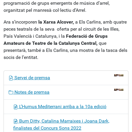
programació de grups emergents de música d’arrel,
organitzat pel manresà col·lectiu d’Arrel.
Ara s’incorporen
la Xarxa Alcover,
a Els Carlins, amb quatre
peces teatrals de la seva oferta per al circuït de les Illes,
País Valencià i Catalunya, i la
Federació de Grups
Amateurs de Teatre de la Catalunya Central,
que
presentarà, també a Els Carlins, una mostra de la tasca dels
socis de l’entitat.
N
Servei de premsa
a
v
Notes de premsa
e
g
L’Humus Mediterrani arriba a la 10a edició
a
c
Bum Ditty, Catalina Marraixes i Joana Dark,
i
finalistes del Concurs Sons 2022
ó