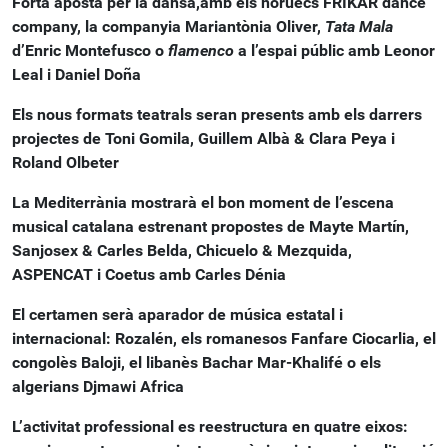
Forta aposta per la dansa,amb els noruecs FRIKAR dance
company, la companyia Mariantònia Oliver,
Tata Mala
d’Enric Montefusco o
flamenco
a l’espai públic amb Leonor
Leal i Daniel Doña
Els nous formats teatrals seran presents amb els darrers
projectes de Toni Gomila, Guillem Albà & Clara Peya i
Roland Olbeter
La Mediterrània mostrarà el bon moment de l’escena
musical catalana estrenant propostes de Mayte Martín,
Sanjosex & Carles Belda, Chicuelo & Mezquida,
ASPENCAT i Coetus amb Carles Dénia
El certamen serà aparador de música estatal i
internacional: Rozalén, els romanesos Fanfare Ciocarlia, el
congolès Baloji, el libanès Bachar Mar-Khalifé o els
algerians Djmawi Africa
L’activitat professional es reestructura en quatre eixos: