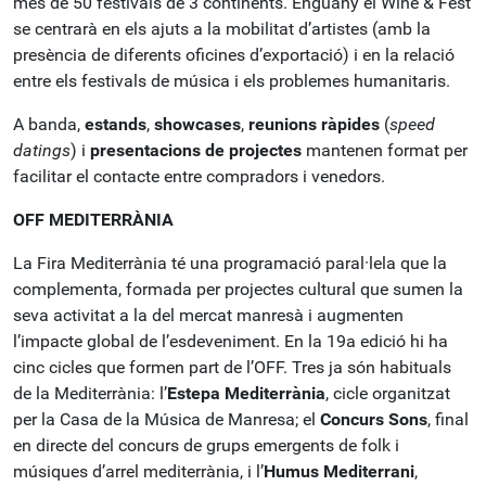
més de 50 festivals de 3 continents. Enguany el Wine & Fest
se centrarà en els ajuts a la mobilitat d’artistes (amb la
presència de diferents oficines d’exportació) i en la relació
entre els festivals de música i els problemes humanitaris.
A banda,
estands
,
showcases
,
reunions ràpides
(
speed
datings
) i
presentacions de projectes
mantenen format per
facilitar el contacte entre compradors i venedors.
OFF MEDITERRÀNIA
La Fira Mediterrània té una programació paral·lela que la
complementa, formada per projectes cultural que sumen la
seva activitat a la del mercat manresà i augmenten
l’impacte global de l’esdeveniment. En la 19a edició hi ha
cinc cicles que formen part de l’OFF. Tres ja són habituals
de la Mediterrània: l’
Estepa Mediterrània
, cicle organitzat
per la Casa de la Música de Manresa; el
Concurs Sons
, final
en directe del concurs de grups emergents de folk i
músiques d’arrel mediterrània, i l’
Humus Mediterrani
,