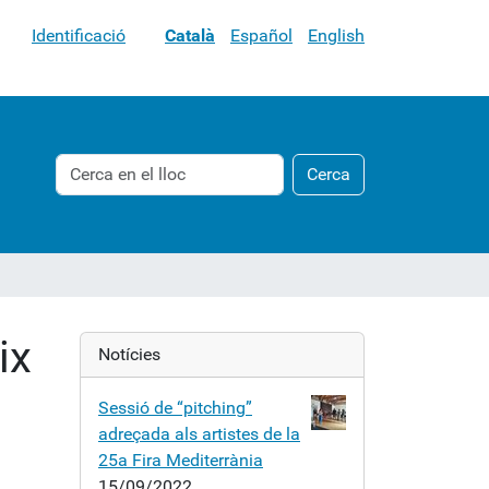
Identificació
Català
Español
English
Cerca
Cerca
Cerca
avançada…
ix
Notícies
Sessió de “pitching”
adreçada als artistes de la
25a Fira Mediterrània
15/09/2022