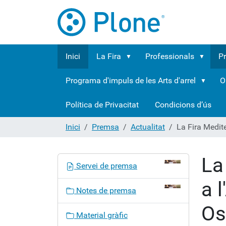
Inici
La Fira
Professionals
P
Programa d'impuls de les Arts d'arrel
O
Política de Privacitat
Condicions d’ús
Inici
Premsa
Actualitat
La Fira Medit
La
N
Servei de premsa
a
a 
v
Notes de premsa
e
Os
g
Material gràfic
a