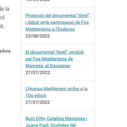
e la
Projecció del documental “Arrel”
ol
i debat amb participació de Fira
a,
Mediterrània a l’Ésdansa
23/08/2022
nadora
El documental “Arrel”, produït
per Fira Mediterrània de
Manresa, al Dansàneu
27/07/2022
L’Humus Mediterrani arriba a la
10a edició
27/07/2022
Bum Ditty, Catalina Marraixes i
Joana Dark, finalistes del