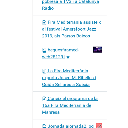
pobresa a TV3 i a Catalunya
Ràdio
Fira Mediterrània assisteix
al festival Amersfoort Jazz
2019, als Països Baixos
bequesfiramed-
web28129.jpg
La Fira Mediterrània
exporta Josep M. Ribelles i
Guida Sellarès a Suècia
Coneix el programa de la
16a Fira Mediterrània de
Manresa
Jornada ajornada2.jpg