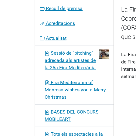
c
Recull de premsa
La Fi
i
Coord
ó
Acreditacions
(COFA
que s
Actualitat
Sessió de “pitching”
La Fir
adreçada als artistes de
de Fire
la 25a Fira Mediterrània
Intern
setma
Fira Mediterrània of
Manresa wishes you a Merry
Christmas
BASES DEL CONCURS
MOBILEART
Tots els espectacles a la