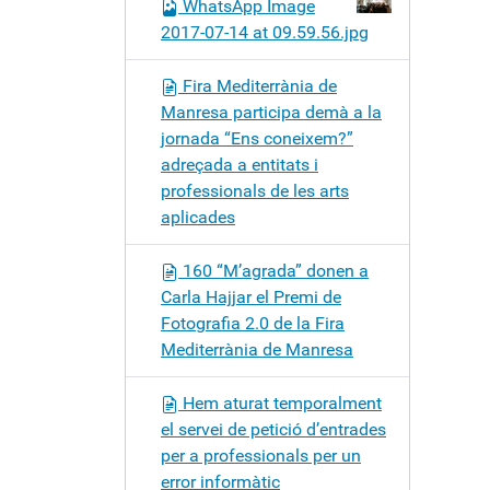
WhatsApp Image
2017-07-14 at 09.59.56.jpg
Fira Mediterrània de
Manresa participa demà a la
jornada “Ens coneixem?”
adreçada a entitats i
professionals de les arts
aplicades
160 “M’agrada” donen a
Carla Hajjar el Premi de
Fotografia 2.0 de la Fira
Mediterrània de Manresa
Hem aturat temporalment
el servei de petició d’entrades
per a professionals per un
error informàtic