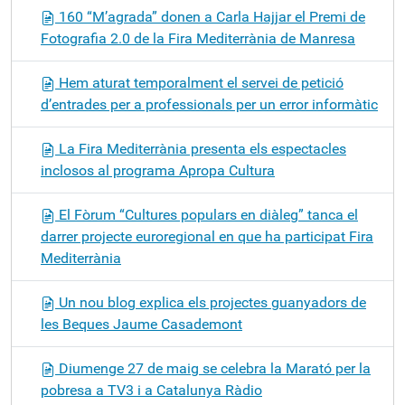
160 “M’agrada” donen a Carla Hajjar el Premi de
Fotografia 2.0 de la Fira Mediterrània de Manresa
Hem aturat temporalment el servei de petició
d’entrades per a professionals per un error informàtic
La Fira Mediterrània presenta els espectacles
inclosos al programa Apropa Cultura
El Fòrum “Cultures populars en diàleg” tanca el
darrer projecte euroregional en que ha participat Fira
Mediterrània
Un nou blog explica els projectes guanyadors de
les Beques Jaume Casademont
Diumenge 27 de maig se celebra la Marató per la
pobresa a TV3 i a Catalunya Ràdio