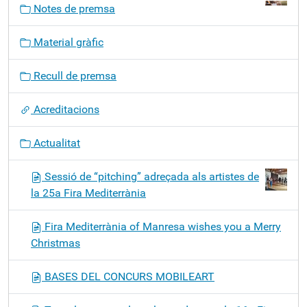
Notes de premsa
e
g
Material gràfic
a
c
Recull de premsa
i
ó
Acreditacions
Actualitat
Sessió de “pitching” adreçada als artistes de
la 25a Fira Mediterrània
Fira Mediterrània of Manresa wishes you a Merry
Christmas
BASES DEL CONCURS MOBILEART