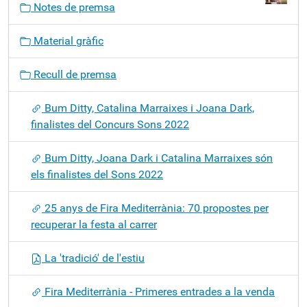
Notes de premsa
e
g
Material gràfic
a
c
Recull de premsa
i
ó
Bum Ditty, Catalina Marraixes i Joana Dark,
finalistes del Concurs Sons 2022
Bum Ditty, Joana Dark i Catalina Marraixes són
els finalistes del Sons 2022
25 anys de Fira Mediterrània: 70 propostes per
recuperar la festa al carrer
La 'tradició' de l'estiu
Fira Mediterrània - Primeres entrades a la venda