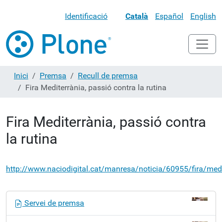
Identificació
Català
Español
English
Inici
Premsa
Recull de premsa
Fira Mediterrània, passió contra la rutina
Fira Mediterrània, passió contra
la rutina
http://www.naciodigital.cat/manresa/noticia/60955/fira/medi
N
Servei de premsa
a
v