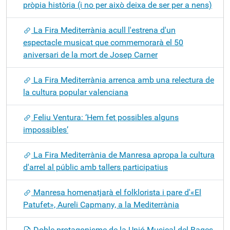
pròpia història (i no per això deixa de ser per a nens)
La Fira Mediterrània acull l'estrena d'un
espectacle musicat que commemorarà el 50
aniversari de la mort de Josep Carner
La Fira Mediterrània arrenca amb una relectura de
la cultura popular valenciana
Feliu Ventura: ‘Hem fet possibles alguns
impossibles’
La Fira Mediterrània de Manresa apropa la cultura
d'arrel al públic amb tallers participatius
Manresa homenatjarà el folklorista i pare d'«El
Patufet», Aureli Capmany, a la Mediterrània
Doble protagonisme de la Unió Musical del Bages