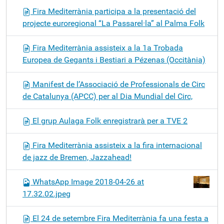
Fira Mediterrània participa a la presentació del
projecte euroregional “La Passarel·la” al Palma Folk
Fira Mediterrània assisteix a la 1a Trobada
Europea de Gegants i Bestiari a Pézenas (Occitània)
Manifest de l’Associació de Professionals de Circ
de Catalunya (APCC) per al Dia Mundial del Circ,
El grup Aulaga Folk enregistrarà per a TVE 2
Fira Mediterrània assisteix a la fira internacional
de jazz de Bremen, Jazzahead!
WhatsApp Image 2018-04-26 at
17.32.02.jpeg
El 24 de setembre Fira Mediterrània fa una festa a