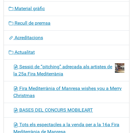
g
Material gràfic
a
c
Recull de premsa
i
ó
Acreditacions
Actualitat
Sessió de “pitching” adreçada als artistes de
la 25a Fira Mediterrània
Fira Mediterrània of Manresa wishes you a Merry
Christmas
BASES DEL CONCURS MOBILEART
Tots els espectacles a la venda per a la 16a Fira
Mediterrània de Manresa