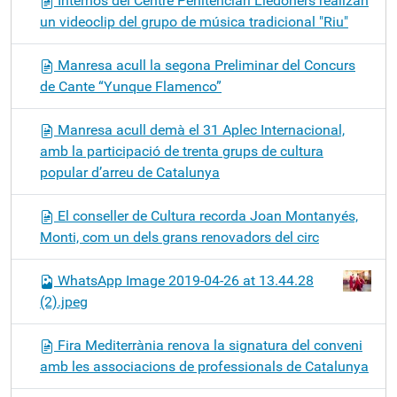
Internos del Centre Penitenciari Lledoners realizan
un videoclip del grupo de música tradicional "Riu"
Manresa acull la segona Preliminar del Concurs
de Cante “Yunque Flamenco”
Manresa acull demà el 31 Aplec Internacional,
amb la participació de trenta grups de cultura
popular d’arreu de Catalunya
El conseller de Cultura recorda Joan Montanyés,
Monti, com un dels grans renovadors del circ
WhatsApp Image 2019-04-26 at 13.44.28
(2).jpeg
Fira Mediterrània renova la signatura del conveni
amb les associacions de professionals de Catalunya