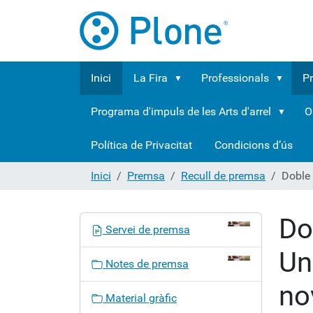
Inici
La Fira
Professionals
P
Programa d'impuls de les Arts d'arrel
O
Política de Privacitat
Condicions d’ús
Inici
Premsa
Recull de premsa
Doble 
Do
N
Servei de premsa
a
Un
v
Notes de premsa
e
no
g
Material gràfic
a