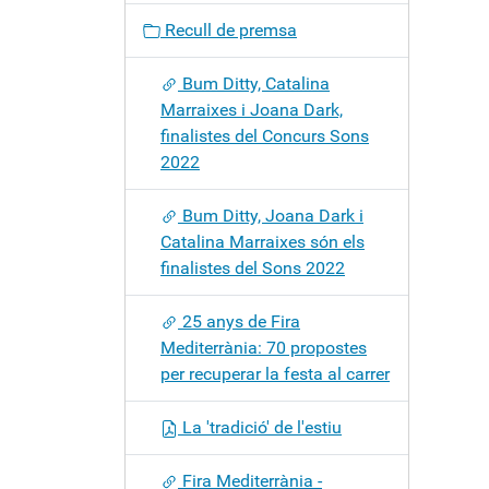
c
Recull de premsa
i
ó
Bum Ditty, Catalina
Marraixes i Joana Dark,
finalistes del Concurs Sons
2022
Bum Ditty, Joana Dark i
Catalina Marraixes són els
finalistes del Sons 2022
25 anys de Fira
Mediterrània: 70 propostes
per recuperar la festa al carrer
La 'tradició' de l'estiu
Fira Mediterrània -