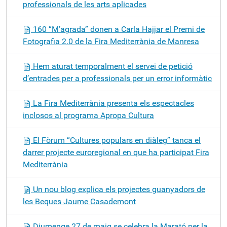
professionals de les arts aplicades
160 “M’agrada” donen a Carla Hajjar el Premi de
Fotografia 2.0 de la Fira Mediterrània de Manresa
Hem aturat temporalment el servei de petició
d’entrades per a professionals per un error informàtic
La Fira Mediterrània presenta els espectacles
inclosos al programa Apropa Cultura
El Fòrum “Cultures populars en diàleg” tanca el
darrer projecte euroregional en que ha participat Fira
Mediterrània
Un nou blog explica els projectes guanyadors de
les Beques Jaume Casademont
Diumenge 27 de maig se celebra la Marató per la