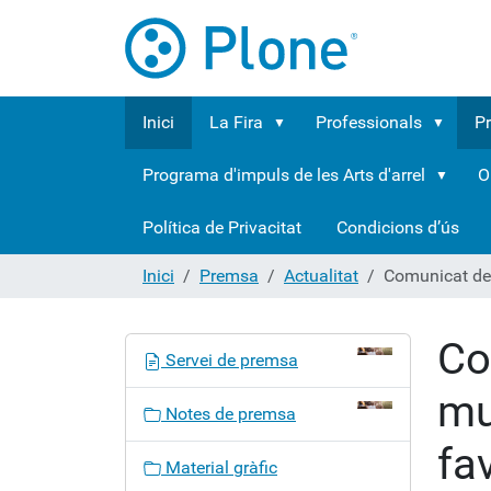
Inici
La Fira
Professionals
P
Programa d'impuls de les Arts d'arrel
O
Política de Privacitat
Condicions d’ús
Inici
Premsa
Actualitat
Comunicat del
Co
N
Servei de premsa
a
mu
v
Notes de premsa
e
fa
g
Material gràfic
a