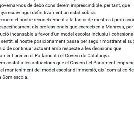
governar-nos de debò considerem imprescindible, per tant, que
nya esdevingui definitivament un estat sobirà.
fermem el nostre reconeixement a la tasca de mestres i professor
 específicament als professionals que exerceixen a Manresa, per 
bució incansable a favor d’un model escolar inclusiu i cohesiona
 sentit, el nostre posicionament passa per seguir mostrant el su
isió de continuar actuant amb respecte a les decisions que
mament prenen el Parlament i el Govern de Catalunya.
rem costat a les actuacions que el Govern i el Parlament empren
del manteniment del model escolar d’immersió, així com al col•le
à Som escola.