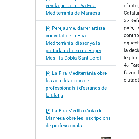
venda per a la 16a Fira
d’auto
Mediterrània de Manresa
Catalu
3.- Re
país, i
Perejaume, darrer artista
contri
convidat de la Fira
aquest
Mediterrània, dissenya la
la dec
portada del disc de Roger
legíti
Mas i la Cobla Sant Jordi
4.- Fa
favor 
La Fira Mediterrània obre
ciutad
les acreditacions de
professionals i d’estands de
la Llotja
La Fira Mediterrània de
Manresa obre les inscripcions
de professionals