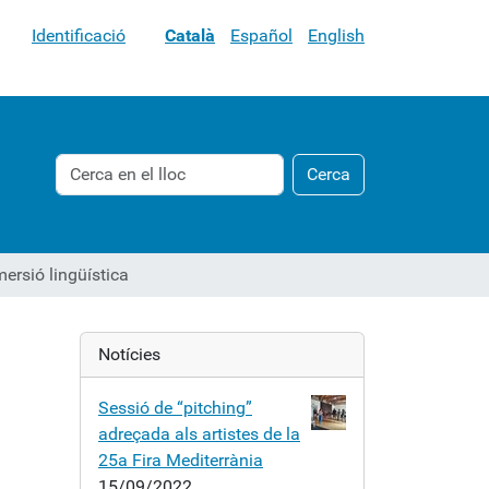
Identificació
Català
Español
English
Cerca
Cerca
Cerca
avançada…
ersió lingüística
Notícies
Sessió de “pitching”
adreçada als artistes de la
25a Fira Mediterrània
15/09/2022