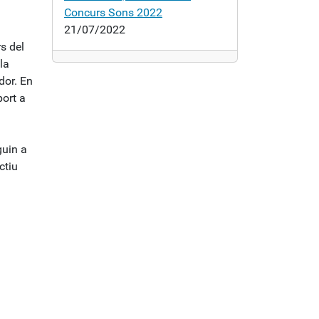
Concurs Sons 2022
21/07/2022
s del
la
dor. En
port a
guin a
ctiu