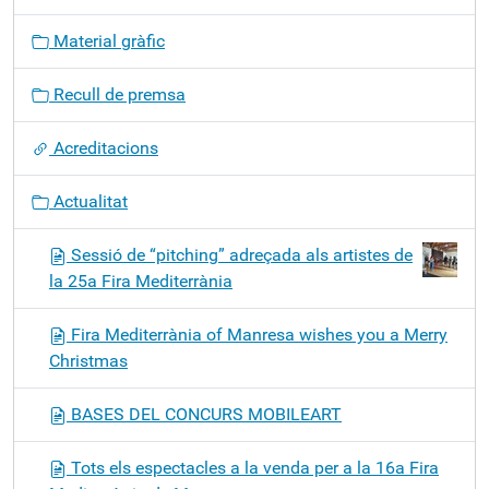
g
Material gràfic
a
c
Recull de premsa
i
ó
Acreditacions
Actualitat
Sessió de “pitching” adreçada als artistes de
la 25a Fira Mediterrània
Fira Mediterrània of Manresa wishes you a Merry
Christmas
BASES DEL CONCURS MOBILEART
Tots els espectacles a la venda per a la 16a Fira