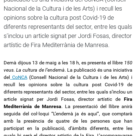
Nacional de la Cultura i de les Arts) i recull les
opinions sobre la cultura post Covid-19 de
diferents representants del sector, entre les quals
s’inclou un article signat per Jordi Fosas, director
artístic de Fira Mediterrània de Manresa.
Demà dijous 13 de maig a les 18 h, es presenta el llibre
150
veus. La cultura de
l
’
endemà
. La publicació és una iniciativa
del
CoNCA
(Consell Nacional de la Cultura i de les Arts) i
recull les opinions sobre la cultura post Covid-19 de
diferents representants del sector, entre les quals s’inclou un
article signat per Jordi Fosas, director artístic de
Fira
Mediterrània de Manresa
. La presentació del llibre anirà
seguida del col·loqui “
L
’
endemà
ja
és
aquí
”, que comptarà
amb la presència de quatre de les persones que han
participat en la publicació, d’àmbits diferents, entre les
quals hi serà el director artístic de la Fira. L’acompanyaran