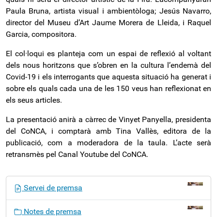
Paula Bruna, artista visual i ambientòloga; Jesús Navarro,
director del Museu d’Art Jaume Morera de Lleida, i Raquel
Garcia, compositora.
El col·loqui es planteja com un espai de reflexió al voltant
dels nous horitzons que s’obren en la cultura
l
’
endemà
del
Covid-19 i els interrogants que aquesta situació ha generat i
sobre els quals cada una de les 150 veus han reflexionat en
els seus articles.
La presentació anirà a càrrec de Vinyet Panyella, presidenta
del CoNCA, i comptarà amb Tina Vallès, editora de la
publicació, com a moderadora de la taula. L’acte serà
retransmès pel Canal Youtube del CoNCA.
N
Servei de premsa
a
v
Notes de premsa
e