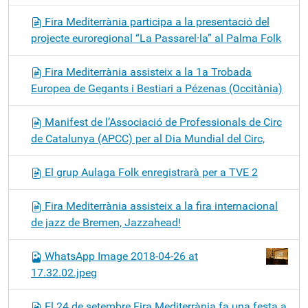
Fira Mediterrània participa a la presentació del
projecte euroregional “La Passarel·la” al Palma Folk
Fira Mediterrània assisteix a la 1a Trobada
Europea de Gegants i Bestiari a Pézenas (Occitània)
Manifest de l’Associació de Professionals de Circ
de Catalunya (APCC) per al Dia Mundial del Circ,
El grup Aulaga Folk enregistrarà per a TVE 2
Fira Mediterrània assisteix a la fira internacional
de jazz de Bremen, Jazzahead!
WhatsApp Image 2018-04-26 at
17.32.02.jpeg
El 24 de setembre Fira Mediterrània fa una festa a