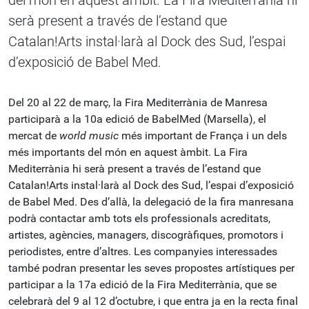
del món en aquest àmbit. La Fira Mediterrània hi
serà present a través de l’estand que
Catalan!Arts instal·larà al Dock des Sud, l’espai
d’exposició de Babel Med.
Del 20 al 22 de març, la Fira Mediterrània de Manresa
participarà a la 10a edició de BabelMed (Marsella), el
mercat de
world music
més important de França i un dels
més importants del món en aquest àmbit. La Fira
Mediterrània hi serà present a través de l’estand que
Catalan!Arts instal·larà al Dock des Sud, l’espai d’exposició
de Babel Med. Des d’allà, la delegació de la fira manresana
podrà contactar amb tots els professionals acreditats,
artistes, agències, managers, discogràfiques, promotors i
periodistes, entre d’altres. Les companyies interessades
també podran presentar les seves propostes artístiques per
participar a la 17a edició de la Fira Mediterrània, que se
celebrarà del 9 al 12 d’octubre, i que entra ja en la recta final