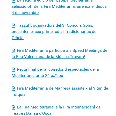
La segona edició de l’Estepa Mediterrània,
selecció off de la Fira Mediterrània, arrenca el dijous
4 de novembre
Tazzuff, guanyadors del 3r Concurs Sons,
presenten el seu primer cd al Tradicionàrius de
Gràcia
Fira Mediterrània participa als Speed Meetings de
la Fira Valenciana de la Música Trovam!
Recta final per al corredor d'espectacles de la
Mediterrània amb 24 països
Fira Mediterrània de Manresa assisteix al Vitrin de
Turquia
La Fira Mediterrània, a la Fira Internacioanl de
Teatre i Dansa d’Osca