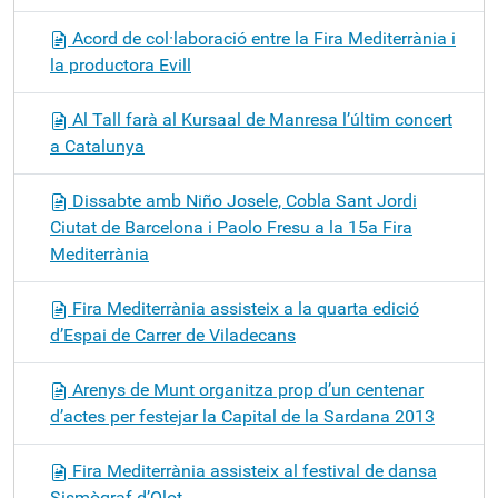
Acord de col·laboració entre la Fira Mediterrània i
la productora Evill
Al Tall farà al Kursaal de Manresa l’últim concert
a Catalunya
Dissabte amb Niño Josele, Cobla Sant Jordi
Ciutat de Barcelona i Paolo Fresu a la 15a Fira
Mediterrània
Fira Mediterrània assisteix a la quarta edició
d’Espai de Carrer de Viladecans
Arenys de Munt organitza prop d’un centenar
d’actes per festejar la Capital de la Sardana 2013
Fira Mediterrània assisteix al festival de dansa
Sismògraf d’Olot