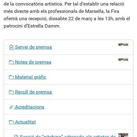
de la convocatòria artística. Per tal d’establir una relació
més directe amb els professionals de Marsella, la Fira
oferirà una recepció, dissabte 22 de març a les 13h, amb el
patrocini d’Estrella Damm.
N
Servei de premsa
a
v
Notes de premsa
e
g
Material gràfic
a
c
Recull de premsa
i
ó
Acreditacions
Actualitat
Sessió de “pitching” adreçada als artistes de