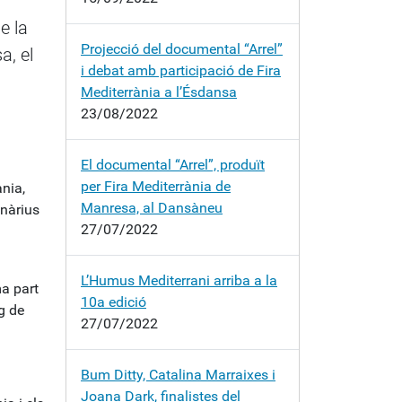
e la
Projecció del documental “Arrel”
a, el
i debat amb participació de Fira
Mediterrània a l’Ésdansa
23/08/2022
El documental “Arrel”, produït
per Fira Mediterrània de
nia,
Manresa, al Dansàneu
onàrius
27/07/2022
L’Humus Mediterrani arriba a la
ma part
10a edició
rg de
27/07/2022
Bum Ditty, Catalina Marraixes i
Joana Dark, finalistes del