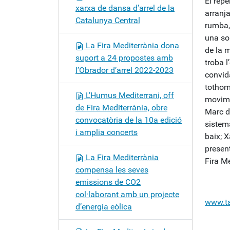
El repe
xarxa de dansa d’arrel de la
arranja
Catalunya Central
rumba, 
una so
La Fira Mediterrània dona
de la 
suport a 24 propostes amb
troba l
l’Obrador d’arrel 2022-2023
convida
tothom 
L’Humus Mediterrani, off
movimen
de Fira Mediterrània, obre
Marc d
convocatòria de la 10a edició
sistema
i amplia concerts
baix; X
present
La Fira Mediterrània
Fira M
compensa les seves
emissions de CO2
col·laborant amb un projecte
www.ta
d’energia eòlica