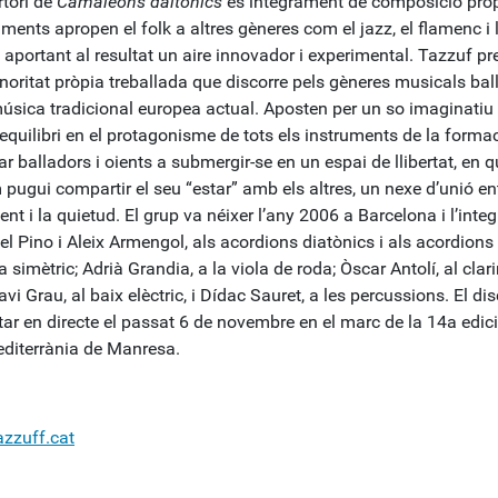
rtori de
Camaleons daltònics
és íntegrament de composició pròpi
ments apropen el folk a altres gèneres com el jazz, el flamenc i 
aportant al resultat un aire innovador i experimental. Tazzuf pr
noritat pròpia treballada que discorre pels gèneres musicals bal
música tradicional europea actual. Aposten per un so imaginatiu
’equilibri en el protagonisme de tots els instruments de la formac
r balladors i oients a submergir-se en un espai de llibertat, en 
pugui compartir el seu “estar” amb els altres, un nexe d’unió ent
t i la quietud. El grup va néixer l’any 2006 a Barcelona i l’inte
el Pino i Aleix Armengol, als acordions diatònics i als acordion
 simètric; Adrià Grandia, a la viola de roda; Òscar Antolí, al clar
avi Grau, al baix elèctric, i Dídac Sauret, a les percussions. El di
ar en directe el passat 6 de novembre en el marc de la 14a edici
editerrània de Manresa.
zzuff.cat