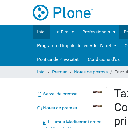
Inici
La Fira
Professionals
P
Programa d'impuls de les Arts d'arrel
O
Política de Privacitat
Condicions d’ús
Inici
Premsa
Notes de premsa
Tazzuf
Ta
N
Servei de premsa
a
Co
v
Notes de premsa
e
pr
g
L’Humus Mediterrani arriba
a