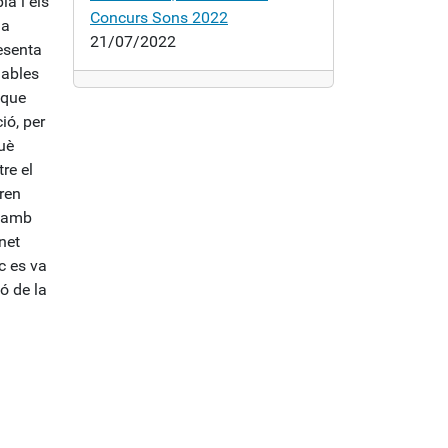
a i els
Concurs Sons 2022
la
21/07/2022
esenta
lables
 que
ió, per
què
re el
gren
s amb
inet
sc es va
ó de la