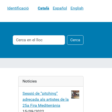
Identificació
Català
Español
English
Cerca
Cerca
Cerca
avançada…
Notícies
Sessió de “pitching”
adreçada als artistes de la
25a Fira Mediterrània
15/09/2022