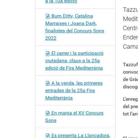
a la 10a edició
c
Tazzu
i
Bum Ditty, Catalina
Medit
ó
Marraixes i Joana Dark,
Centr
finalistes del Concurs Sons
Ender
2022
Camal
El carrer i la participació
ciutadana, claus a la 25a
Tazzuf
edició de Fira Mediterrània
convoc
de Gràc
A la venda, les primeres
discog
entrades de la 25a Fira
Mediterrània
L’enre
del pre
En marxa el XV Concurs
tot l’an
Sons
Es presenta La Llançadora,