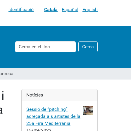
Identificació
Català
Español
English
Cerca
Cerca
Cerca
avançada…
Manresa
i
Notícies
a
Sessió de “pitching”
adreçada als artistes de la
25a Fira Mediterrània
15/09/2022