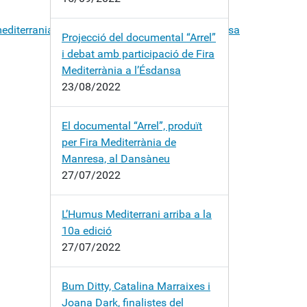
mediterrania/dream/runners/festa/major/manresa
Projecció del documental “Arrel”
i debat amb participació de Fira
Mediterrània a l’Ésdansa
23/08/2022
El documental “Arrel”, produït
per Fira Mediterrània de
Manresa, al Dansàneu
27/07/2022
L’Humus Mediterrani arriba a la
10a edició
27/07/2022
Bum Ditty, Catalina Marraixes i
Joana Dark, finalistes del