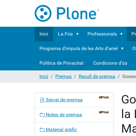
Inici
La Fira
Professionals
P
Programa d'impuls de les Arts d'arrel
O
Política de Privacitat
Condicions d’ús
Inici
Premsa
Recull de premsa
Gossos
Go
N
Servei de premsa
a
la
v
Notes de premsa
e
Ma
g
Material gràfic
a