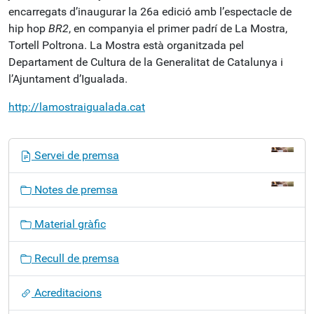
encarregats d’inaugurar la 26a edició amb l’espectacle de
hip hop
BR2
, en companyia el primer padrí de La Mostra,
Tortell Poltrona. La Mostra està organitzada pel
Departament de Cultura de la Generalitat de Catalunya i
l’Ajuntament d’Igualada.
http://lamostraigualada.cat
N
Servei de premsa
a
v
Notes de premsa
e
g
Material gràfic
a
c
Recull de premsa
i
ó
Acreditacions