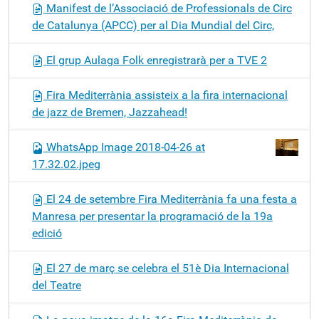
Manifest de l’Associació de Professionals de Circ
de Catalunya (APCC) per al Dia Mundial del Circ,
El grup Aulaga Folk enregistrarà per a TVE 2
Fira Mediterrània assisteix a la fira internacional
de jazz de Bremen, Jazzahead!
WhatsApp Image 2018-04-26 at
17.32.02.jpeg
El 24 de setembre Fira Mediterrània fa una festa a
Manresa per presentar la programació de la 19a
edició
El 27 de març se celebra el 51è Dia Internacional
del Teatre