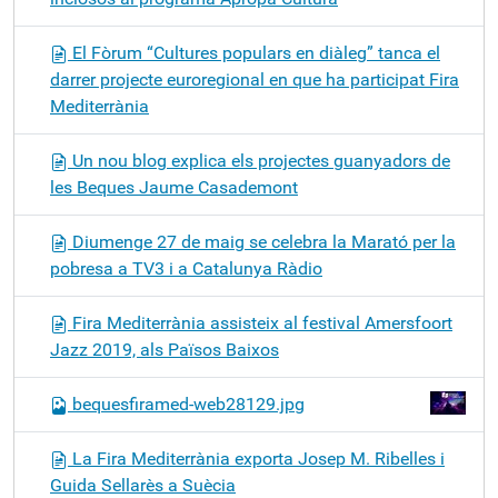
El Fòrum “Cultures populars en diàleg” tanca el
darrer projecte euroregional en que ha participat Fira
Mediterrània
Un nou blog explica els projectes guanyadors de
les Beques Jaume Casademont
Diumenge 27 de maig se celebra la Marató per la
pobresa a TV3 i a Catalunya Ràdio
Fira Mediterrània assisteix al festival Amersfoort
Jazz 2019, als Països Baixos
bequesfiramed-web28129.jpg
La Fira Mediterrània exporta Josep M. Ribelles i
Guida Sellarès a Suècia