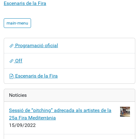
Escenaris de la Fira
main-menu
N
Programació oficial
a
v
Off
e
g
Escenaris de la Fira
a
c
i
Notícies
ó
Sessió de “pitching” adreçada als artistes de la
25a Fira Mediterrània
15/09/2022