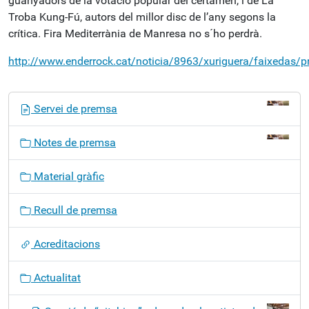
guanyadors de la votació popular del certamen, i de La
Troba Kung-Fú, autors del millor disc de l’any segons la
crítica. Fira Mediterrània de Manresa no s´ho perdrà.
http://www.enderrock.cat/noticia/8963/xuriguera/faixedas/
N
Servei de premsa
a
v
Notes de premsa
e
g
Material gràfic
a
c
Recull de premsa
i
ó
Acreditacions
Actualitat