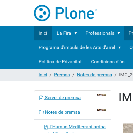
Inici
La Fira
Professionals
P
Programa d'impuls de les Arts d'arrel
O
Política de Privacitat
Condicions d’ús
Inici
Premsa
Notes de premsa
IMG_2
IM
N
Servei de premsa
a
v
Notes de premsa
e
g
L’Humus Mediterrani arriba
a