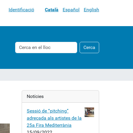
Identificació
Català
Español
English
Cerca
Cerca
Cerca
avançada…
Notícies
Sessió de “pitching”
adreçada als artistes de la
25a Fira Mediterrània
15/09/2022