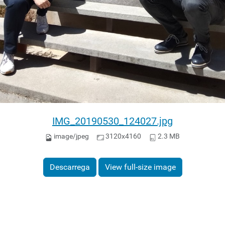
IMG_20190530_124027.jpg
image/jpeg
3120x4160
2.3 MB
Descarrega
View full-size image