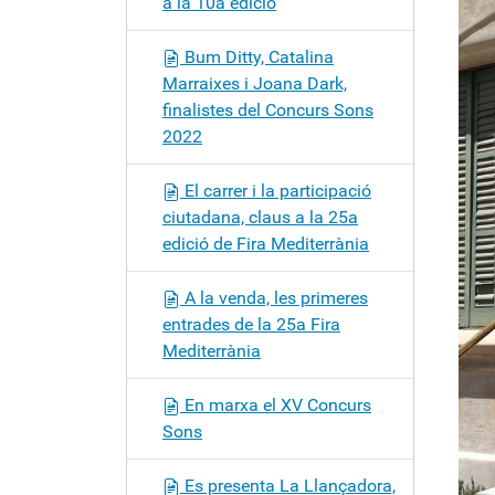
a la 10a edició
c
i
Bum Ditty, Catalina
ó
Marraixes i Joana Dark,
finalistes del Concurs Sons
2022
El carrer i la participació
ciutadana, claus a la 25a
edició de Fira Mediterrània
A la venda, les primeres
entrades de la 25a Fira
Mediterrània
En marxa el XV Concurs
Sons
Es presenta La Llançadora,