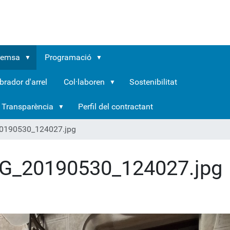
remsa
Programació
brador d'arrel
Col·laboren
Sostenibilitat
Transparència
Perfil del contractant
0190530_124027.jpg
G_20190530_124027.jpg