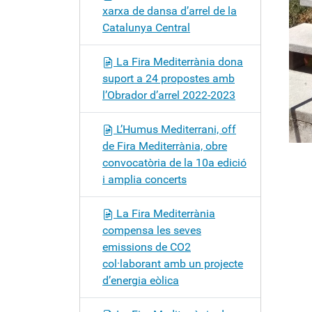
xarxa de dansa d’arrel de la
Catalunya Central
La Fira Mediterrània dona
suport a 24 propostes amb
l’Obrador d’arrel 2022-2023
L’Humus Mediterrani, off
de Fira Mediterrània, obre
convocatòria de la 10a edició
i amplia concerts
La Fira Mediterrània
compensa les seves
emissions de CO2
col·laborant amb un projecte
d’energia eòlica