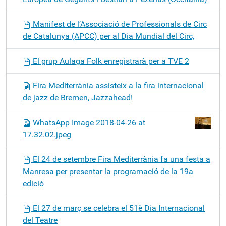
Manifest de l’Associació de Professionals de Circ
de Catalunya (APCC) per al Dia Mundial del Circ,
El grup Aulaga Folk enregistrarà per a TVE 2
Fira Mediterrània assisteix a la fira internacional
de jazz de Bremen, Jazzahead!
WhatsApp Image 2018-04-26 at
17.32.02.jpeg
El 24 de setembre Fira Mediterrània fa una festa a
Manresa per presentar la programació de la 19a
edició
El 27 de març se celebra el 51è Dia Internacional
del Teatre