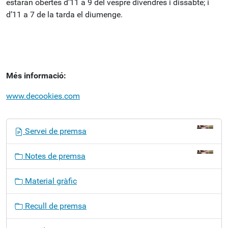
estaran obertes d’11 a 9 del vespre divendres i dissabte; i
d’11 a 7 de la tarda el diumenge.
Més informació:
www.decookies.com
N
Servei de premsa
a
v
Notes de premsa
e
g
Material gràfic
a
c
Recull de premsa
i
ó