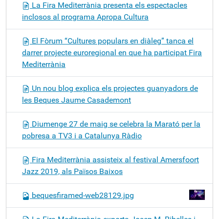
La Fira Mediterrània presenta els espectacles
inclosos al programa Apropa Cultura
El Fòrum “Cultures populars en diàleg” tanca el
darrer projecte euroregional en que ha participat Fira
Mediterrània
Un nou blog explica els projectes guanyadors de
les Beques Jaume Casademont
Diumenge 27 de maig se celebra la Marató per la
pobresa a TV3 i a Catalunya Ràdio
Fira Mediterrània assisteix al festival Amersfoort
Jazz 2019, als Països Baixos
bequesfiramed-web28129.jpg