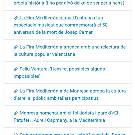
pròpia història (i no per això deixa de ser per a nens)
La Fira Mediterrània acull l'estrena d'un
espectacle musicat que commemorarà el 50
aniversari de la mort de Josep Carner
La Fira Mediterrània arrenca amb una relectura de
la cultura popular valenciana
Feliu Ventura: ‘Hem fet possibles alguns
impossibles’
La Fira Mediterrània de Manresa apropa la cultura
d'arrel al públic amb tallers participatius
Manresa homenatjarà el folklorista i pare d'«El
Patufet», Aureli Capmany, a la Mediterrània
Doble protagonisme de la Unió Musical del Bages