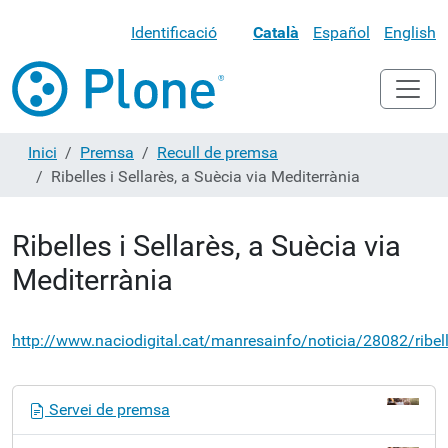
Identificació
Català
Español
English
Inici
Premsa
Recull de premsa
Ribelles i Sellarès, a Suècia via Mediterrània
Ribelles i Sellarès, a Suècia via
Mediterrània
http://www.naciodigital.cat/manresainfo/noticia/28082/ribel
N
Servei de premsa
a
v