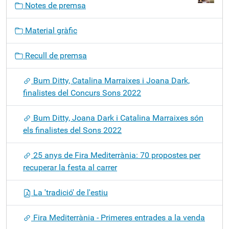
Notes de premsa
e
g
Material gràfic
a
c
Recull de premsa
i
ó
Bum Ditty, Catalina Marraixes i Joana Dark,
finalistes del Concurs Sons 2022
Bum Ditty, Joana Dark i Catalina Marraixes són
els finalistes del Sons 2022
25 anys de Fira Mediterrània: 70 propostes per
recuperar la festa al carrer
La 'tradició' de l'estiu
Fira Mediterrània - Primeres entrades a la venda