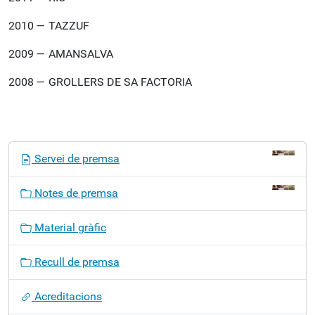
2010 — TAZZUF
2009 — AMANSALVA
2008 — GROLLERS DE SA FACTORIA
N
Servei de premsa
a
v
Notes de premsa
e
g
Material gràfic
a
c
Recull de premsa
i
ó
Acreditacions