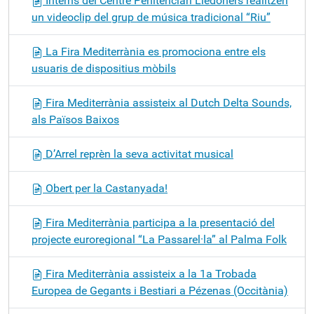
Interns del Centre Penitenciari Lledoners realitzen
un videoclip del grup de música tradicional “Riu”
La Fira Mediterrània es promociona entre els
usuaris de dispositius mòbils
Fira Mediterrània assisteix al Dutch Delta Sounds,
als Països Baixos
D’Arrel reprèn la seva activitat musical
Obert per la Castanyada!
Fira Mediterrània participa a la presentació del
projecte euroregional “La Passarel·la” al Palma Folk
Fira Mediterrània assisteix a la 1a Trobada
Europea de Gegants i Bestiari a Pézenas (Occitània)