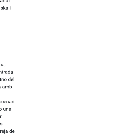
anc i
ska i
ba,
ntrada
trio del
ia amb
scenari
mb una
r
ys
rreja de