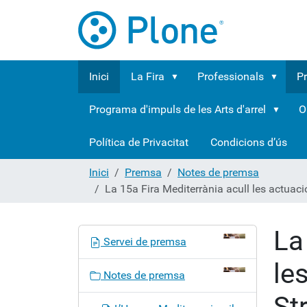
Inici
La Fira
Professionals
P
Programa d'impuls de les Arts d'arrel
O
Política de Privacitat
Condicions d’ús
Inici
Premsa
Notes de premsa
La 15a Fira Mediterrània acull les actuac
La
N
Servei de premsa
a
le
v
Notes de premsa
e
St
g