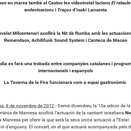
sen en marxa també al Casino les videoinstal·lacions
El retaule
endevinacions
i
Traços
d’Isaki Lacuesta
nvelat Milcentenari acollirà la Nit de Rumba amb les actuacion
Remendaos, Achilifunk Sound System
i Canteca de Macao
gdia es farà una trobada entre companyies catalanes i progra
internacionals i espanyols
La Taverna
de la Fira funcionarà com a espai gastronòmic
a, 8 de novembre de 2012
.- Demà divendres, la 15a edició de la
rrània de Manresa acollirà l’actuació de la cantant israeliana
No
a Manresa per oferir la que serà la seva única actuació a l’Estat
ol d’enguany. El concert, en el que actuarà acompanyada pels it