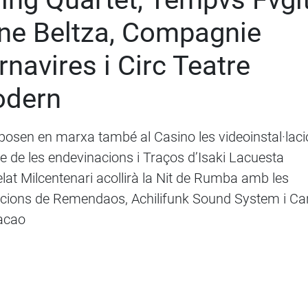
ne Beltza, Compagnie
rnavires i Circ Teatre
dern
sen en marxa també al Casino les videoinstal·laci
le de les endevinacions i Traços d’Isaki Lacuesta
elat Milcentenari acollirà la Nit de Rumba amb les
cions de Remendaos, Achilifunk Sound System i Ca
acao