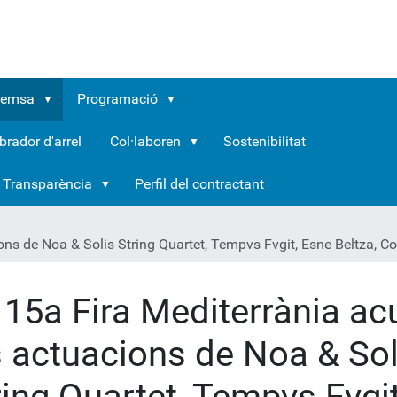
remsa
Programació
brador d'arrel
Col·laboren
Sostenibilitat
Transparència
Perfil del contractant
ions de Noa & Solis String Quartet, Tempvs Fvgit, Esne Beltza, 
 15a Fira Mediterrània acu
s actuacions de Noa & Sol
ring Quartet, Tempvs Fvgit