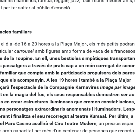
llatins i flamencs, rumba, reggae, jazz, rock i sons mediterranis, 
 per fer saltar al públic d’emoció.
acles familiars
el dia -de 16 a 20 hores a la Plaça Major-, els més petits podran
ticular
carrousel
amb figures amb forma de vaca dels franceso
e de la Toupine. En ell, unes bestioles simpàtiques transporten
 passatgers a través de prats cap a un món carregat de sonori
 familiar que compta amb la participació propulsora dels pares 
que els acompanyin. A les 19 hores i també a la Plaça Major
arà l’espectacle de la
Compagnie Karnavires
Image
par imag
at en la magia del foc, els seus responsables demostren ser au
s en crear estructures lluminoses que cremen constel·lacions,
ns personatges extraordinaris anomenats Il·luminadors. L’esp
erant i finalitza el seu recorregut al teatre Kursaal. Per últim, a
 el Parc Casino acollirà el Circ Teatre Modern
, un preciós espai
c amb capacitat per més d’un centenar de persones que recorda