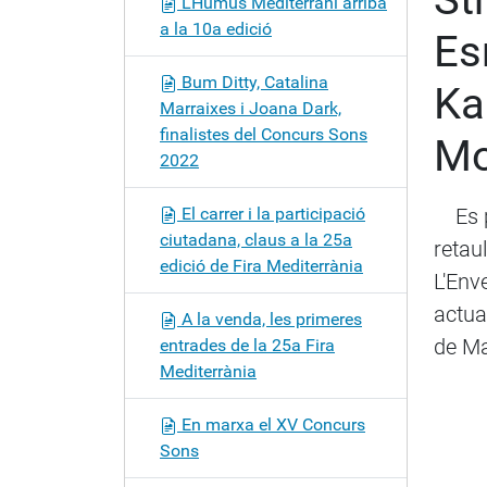
L’Humus Mediterrani arriba
a
a la 10a edició
Es
c
i
Bum Ditty, Catalina
Ka
ó
Marraixes i Joana Dark,
finalistes del Concurs Sons
Mo
2022
El carrer i la participació
Es po
ciutadana, claus a la 25a
retau
edició de Fira Mediterrània
L'Env
actua
A la venda, les primeres
de M
entrades de la 25a Fira
Mediterrània
En marxa el XV Concurs
Sons