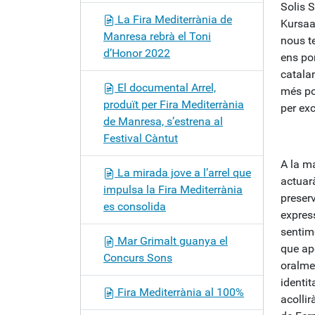
Solis S
La Fira Mediterrània de
Kursaal
Manresa rebrà el Toni
nous t
d’Honor 2022
ens po
catala
El documental Arrel,
més po
produït per Fira Mediterrània
per exc
de Manresa, s’estrena al
Festival Càntut
A la m
La mirada jove a l’arrel que
actua
impulsa la Fira Mediterrània
preserv
es consolida
expres
sentim
Mar Grimalt guanya el
que apo
Concurs Sons
oralme
identit
Fira Mediterrània al 100%
acolli