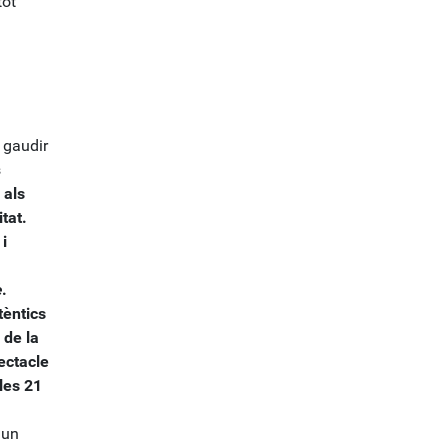
tot
 gaudir
s
 als
tat.
i
e
.
tèntics
 de la
ectacle
 les 21
 un