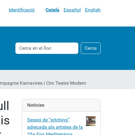
Identificació
Català
Español
English
Cerca
Cerca
Cerca
avançada…
Compagnie Karnavires i Circ Teatre Modern
ll
Notícies
is
Sessió de “pitching”
adreçada als artistes de la
,
25a Fira Mediterrània