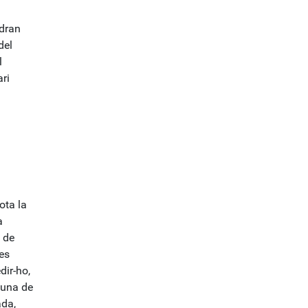
odran
del
l
ari
ota la
a
 de
es
dir-ho,
’una de
ada,