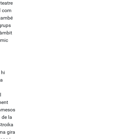
 teatre
xí com
 també
grups
’àmbit
òmic
 hi
la
l
ment
nsmesos
 de la
Stroika
ima gira