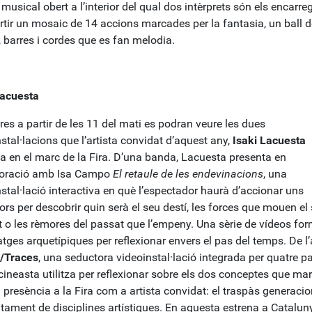
musical obert a l’interior del qual dos intèrprets són els encarre
tir un mosaic de 14 accions marcades per la fantasia, un ball d
, barres i cordes que es fan melodia.
Lacuesta
es a partir de les 11 del mati es podran veure les dues
stal·lacions que l’artista convidat d’aquest any,
Isaki Lacuesta
a en el marc de la Fira. D’una banda, Lacuesta presenta en
boració amb Isa Campo
El retaule de les endevinacions
, una
stal·lació interactiva en què l’espectador haurà d’accionar uns
rs per descobrir quin serà el seu destí, les forces que mouen el
t o les rèmores del passat que l’empeny. Una sèrie de vídeos fo
tges arquetípiques per reflexionar envers el pas del temps. De l’a
/Traces
, una seductora videoinstal·lació integrada per quatre p
cineasta utilitza per reflexionar sobre els dos conceptes que ma
 presència a la Fira com a artista convidat: el traspàs generacio
ltament de disciplines artístiques. En aquesta estrena a Catalun