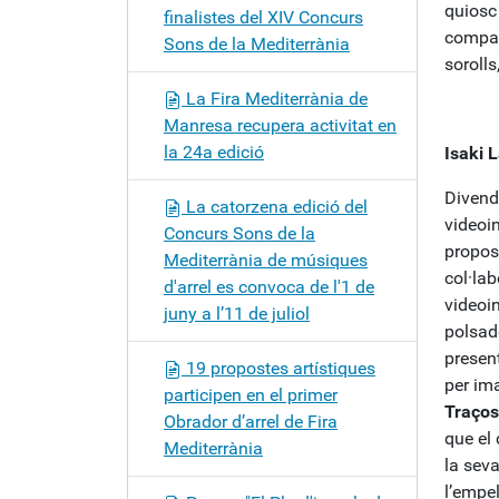
quiosc 
finalistes del XIV Concurs
compar
Sons de la Mediterrània
sorolls
La Fira Mediterrània de
Manresa recupera activitat en
la 24a edició
Isaki 
Divendr
La catorzena edició del
videoin
Concurs Sons de la
propos
Mediterrània de músiques
col·la
d'arrel es convoca de l'1 de
videoin
juny a l’11 de juliol
polsado
presen
19 propostes artístiques
per ima
participen en el primer
Traços
Obrador d’arrel de Fira
que el 
Mediterrània
la seva
l’empe