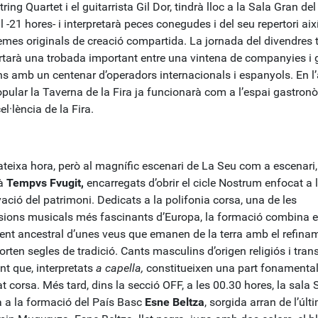
tring Quartet i el guitarrista Gil Dor, tindrà lloc a la Sala Gran del
 -21 hores- i interpretarà peces conegudes i del seu repertori ai
emes originals de creació compartida. La jornada del divendres
rtarà una trobada important entre una vintena de companyies i 
ns amb un centenar d’operadors internacionals i espanyols. En l
pular la Taverna de la Fira ja funcionarà com a l’espai gastron
el·lència de la Fira.
ateixa hora, però al magnífic escenari de La Seu com a escenari,
rà
Tempvs Fvugit,
encarregats d’obrir el cicle Nostrum enfocat a 
ació del patrimoni. Dedicats a la polifonia corsa, una de les
sions musicals més fascinants d’Europa, la formació combina e
ent ancestral d’unes veus que emanen de la terra amb el refina
rten segles de tradició. Cants masculins d’origen religiós i tra
nt que, interpretats
a capella,
constitueixen una part fonamental
at corsa. Més tard, dins la secció OFF, a les 00.30 hores, la sala 
rà a la formació del País Basc
Esne Beltza
, sorgida arran de l’últ