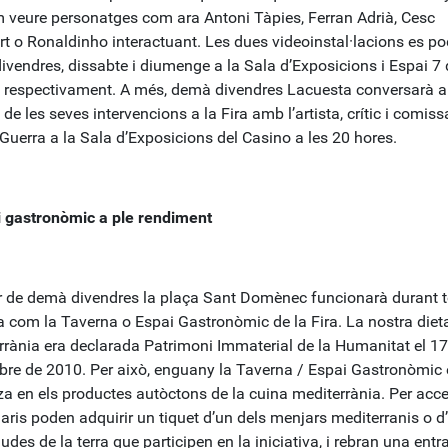
 veure personatges com ara Antoni Tàpies, Ferran Adrià, Cesc
rt o Ronaldinho interactuant. Les dues videoinstal·lacions es p
ivendres, dissabte i diumenge a la Sala d’Exposicions i Espai 7 
 respectivament. A més, demà divendres Lacuesta conversarà a
 de les seves intervencions a la Fira amb l’artista, crític i comiss
Guerra a la Sala d’Exposicions del Casino a les 20 hores.
i gastronòmic a ple rendiment
ir de demà divendres la plaça Sant Domènec funcionarà durant t
a com la Taverna o Espai Gastronòmic de la Fira. La nostra diet
rrània era declarada Patrimoni Immaterial de la Humanitat el 17
re de 2010. Per això, enguany la Taverna / Espai Gastronòmic 
za en els productes autòctons de la cuina mediterrània. Per acce
aris poden adquirir un tiquet d’un dels menjars mediterranis o d
udes de la terra que participen en la iniciativa, i rebran una entr