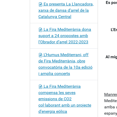
Es po
Es presenta La Llançadora,
xarxa de dansa d’arrel de la
Catalunya Central
La Fira Mediterrània dona
L'E
suport a 24 propostes amb
l’Obrador d’arrel 2022-2023
L’Humus Mediterrani, off
Al mi
de Fira Mediterrània, obre
convocatòria de la 10a edició
i amplia concerts
La Fira Mediterrània
compensa les seves
Manres
emissions de CO2
Medite
col·laborant amb un projecte
arriba 
d’energia eòlica
espany