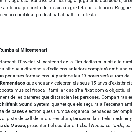
in Muguruza. Esne Beltza -llet negra- juga amb dos colors, el bl
re amb una proposta de música negre feta per a blancs. Reggae, 
 en un combinat predestinat al ball i a la festa.
 Rumba al Milcentenari
elament, l’Envelat Milcentenari de la Fira dedicarà la nit a la rum
a nit que a diferència d’edicions anteriors comptarà amb una e
a per a tres formacions. A partir de les 23 hores serà el torn del 
Remendaos
que enguany celebren els seus 15 anys d’existènc
posta musical fresca i familiar que s’ha fixat com a objectiu el
ment de les barreres que distancien les persones. Compartiran e
chilifunk Sound System
, quartet que els seguirà a l’escenari a
ta de bases electròniques i rumba orgànica, pensades per ompli
ol pista de ball del món. Per últim, tancaran la nit els madrilen
ca de Macao
, presentant el seu darrer treball
Nunca es Tarde
, ba