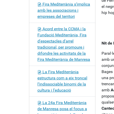
de Ferm
Fira Mediterrània s’implica
el neg
amb les associacions i
hip hop
empreses del territori
Acord entre la CCMA i la
Fundació Mediterrània, Fira
d'espectacles d'arrel
Nit de
tradicional, per promoure i
difondre les activitats de la
Paral·l
Fira Mediterrània de Manresa
amb un
conjunt
Bages
La Fira Mediterrània
una pro
estructura com a eix troncal
trenca
l’indissociable binomi de la
amb
A
cultura i l’educació
propos
qualsev
La 24a Fira Mediterrània
Cante
de Manresa posa el focus a