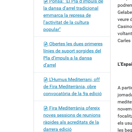
Ponsa: "El Pla d'impuls de
podrem
la dansa d'arrel tradicional
Gelabe
emmarca la represa de
veure d
l'activitat de la cultura
Casino
popular"
voltant
Carles 
Obertes les dues primeres
línies de suport sorgides del
Pla d’impuls a la dansa
L’Espa
d’arrel
L’Humus Mediterrani, off
de Fira Mediterrània, obre
A part
convocatòria de la 9a edició
jornad
medite
Fira Mediterrània ofereix
novemb
noves sessions de reunions
focalit
ràpides als acreditats de la
els usu
darrera edició
les beg