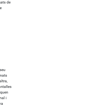
gats de
e
 seu
rmats
ltra,
antalles
rquen
nal i
ya