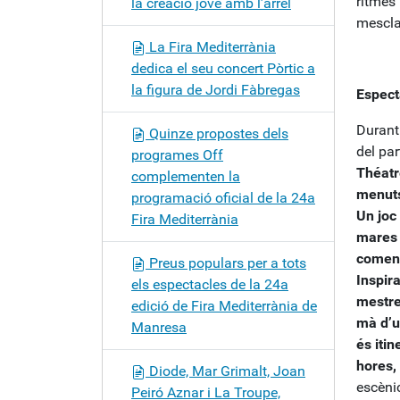
ritmes 
la creació jove amb l’arrel
mesclat
La Fira Mediterrània
dedica el seu concert Pòrtic a
la figura de Jordi Fàbregas
Espect
Durant 
Quinze propostes dels
del par
programes Off
Théatr
complementen la
menuts
programació oficial de la 24a
Un joc
Fira Mediterrània
mares 
començ
Preus populars per a tots
Inspir
els espectacles de la 24a
mestre
edició de Fira Mediterrània de
mà d’u
Manresa
és itin
hores,
Diode, Mar Grimalt, Joan
escèni
Peiró Aznar i La Troupe,