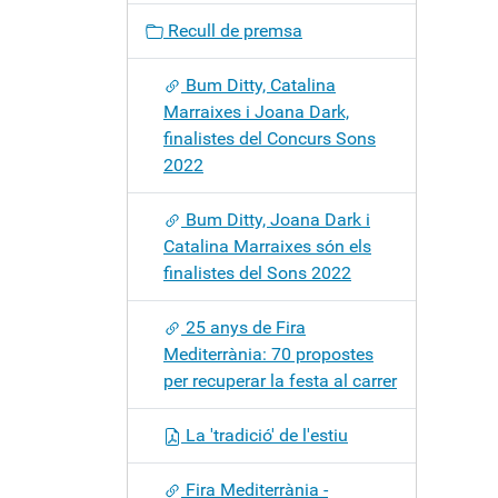
c
Recull de premsa
i
ó
Bum Ditty, Catalina
Marraixes i Joana Dark,
finalistes del Concurs Sons
2022
Bum Ditty, Joana Dark i
Catalina Marraixes són els
finalistes del Sons 2022
25 anys de Fira
Mediterrània: 70 propostes
per recuperar la festa al carrer
La 'tradició' de l'estiu
Fira Mediterrània -