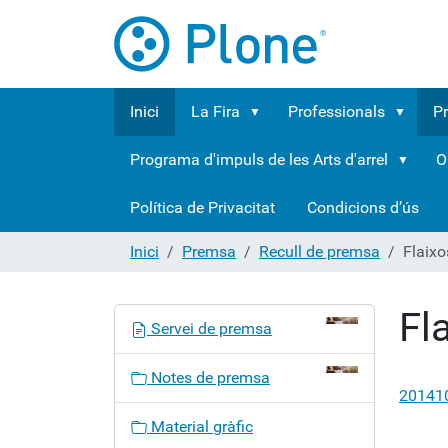
Inici
La Fira
Professionals
P
Programa d'impuls de les Arts d'arrel
O
Política de Privacitat
Condicions d’ús
Inici
Premsa
Recull de premsa
Flaixo
Fl
N
Servei de premsa
a
v
Notes de premsa
e
20141
g
Material gràfic
a