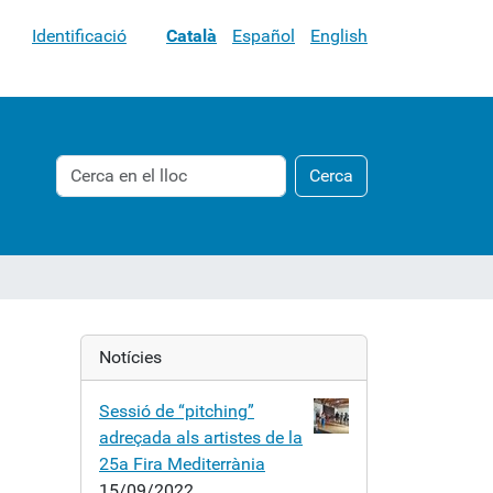
Identificació
Català
Español
English
Cerca
Cerca
Cerca
avançada…
Notícies
Sessió de “pitching”
adreçada als artistes de la
25a Fira Mediterrània
15/09/2022