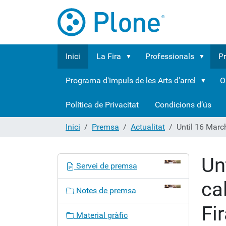
Inici
La Fira
Professionals
P
Programa d'impuls de les Arts d'arrel
O
Política de Privacitat
Condicions d’ús
Inici
Premsa
Actualitat
Until 16 March
Un
N
Servei de premsa
a
ca
v
Notes de premsa
e
Fi
g
Material gràfic
a