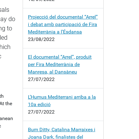
sals
Projecció del documental “Arrel”
may do
i debat amb participació de Fira
ng to
Mediterrània a l’Ésdansa
ded
23/08/2022
hich
c
El documental “Arrel”, produït
per Fira Mediterrània de
Manresa, al Dansàneu
27/07/2022
th
L’Humus Mediterrani arriba a la
 At the
10a edició
27/07/2022
ranean
c
Bum Ditty, Catalina Marraixes i
Joana Dark, finalistes del