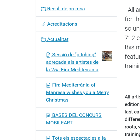
c
Recull de premsa
All a
i
for t
ó
Acreditacions
so un
712 c
Actualitat
this 
Sessió de “pitching”
featu
adreçada als artistes de
train
la 25a Fira Mediterrània
Fira Mediterrània of
Manresa wishes you a Merry
All art
Christmas
editio
last ca
BASES DEL CONCURS
differ
MOBILEART
roots, 
trainin
Tots els espectacles a la