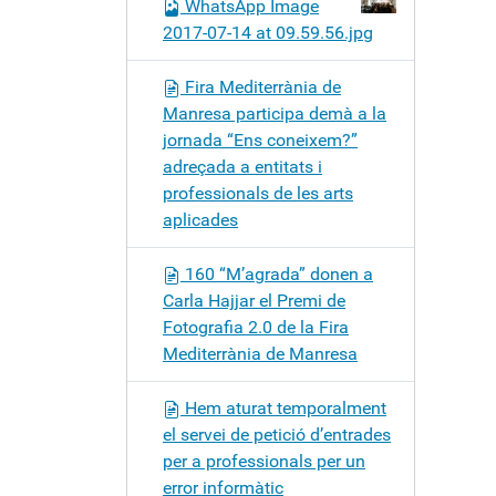
WhatsApp Image
2017-07-14 at 09.59.56.jpg
Fira Mediterrània de
Manresa participa demà a la
jornada “Ens coneixem?”
adreçada a entitats i
professionals de les arts
aplicades
160 “M’agrada” donen a
Carla Hajjar el Premi de
Fotografia 2.0 de la Fira
Mediterrània de Manresa
Hem aturat temporalment
el servei de petició d’entrades
per a professionals per un
error informàtic