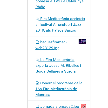
pobresa a TV3 i a Catalunya
Ràdio
Fira Mediterrània assisteix
al festival Amersfoort Jazz
2019, als Països Baixos
bequesfiramed-
web28129.jpg
La Fira Mediterrània
exporta Josep M. Ribelles i
Guida Sellarès a Suècia
Coneix el programa de la
16a Fira Mediterrània de
Manresa
Jornada ajornada2.jpg