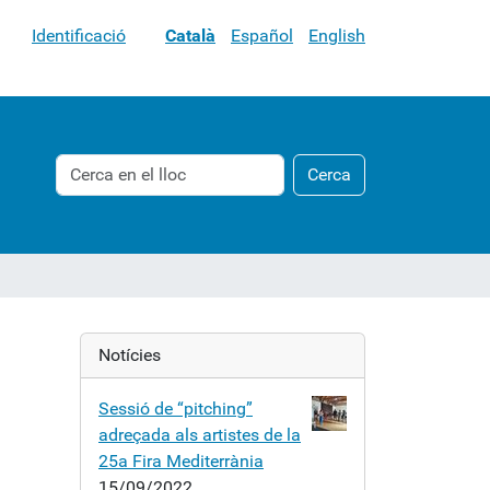
Identificació
Català
Español
English
Cerca
Cerca
Cerca
avançada…
Notícies
Sessió de “pitching”
adreçada als artistes de la
25a Fira Mediterrània
15/09/2022