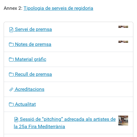
Annex 2:
Tipologia de serveis de regidoria
N
Servei de premsa
a
v
Notes de premsa
e
g
Material gràfic
a
c
Recull de premsa
i
ó
Acreditacions
Actualitat
Sessió de “pitching” adreçada als artistes de
la 25a Fira Mediterrània