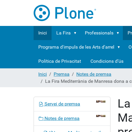
Inici
La Fira
Professionals
P
Programa d'impuls de les Arts d'arrel
O
Política de Privacitat
Condicions d’ús
Inici
Premsa
Notes de premsa
La Fira Mediterrània de Manresa dona a 
La
N
Servei de premsa
a
Ma
v
Notes de premsa
e
pr
g