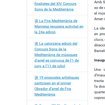
Amb So
finalistes del XIV Concurs
so de 
Sons de la Mediterrània
el mús
Amer i
La Fira Mediterrània de
Manresa recupera activitat en
La ide
la 24a edició
en pro
clucs
,
La catorzena edició del
direcc
Concurs Sons de la
Barcel
Mediterrània de músiques
Inaugu
d'arrel es convoca de l'1 de
juny a l’11 de juliol
Una d
d’inau
19 propostes artístiques
tracta
participen en el primer
fa dos
Obrador d’arrel de Fira
quarte
Mediterrània
coprod