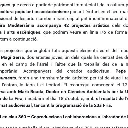
iques
que creen a partir de patrimoni immaterial i de la cultura po
cultura popular i associacionisme
posant èmfasi en el seu mar
sional de les arts i també mirant cap al patrimoni immaterial d
ira Mediterrània acompanya 42 projectes artístics
dels do
a i arts escèniques
, que podrem veure en línia i/o de forma
tem a continuació.
s projectes que engloba tots aquests elements és el del mú
í
Magí Serra
, dos artistes joves, un dels quals ha centrat des de
l en el camp de l’arrel i l’altre que la treballa des de la
mporània. Acompanyats del creador audiovisual
Pepe
humants
,
faran una transhumància artística per tal de viure i 
l’entorn, la terra i el territori. El recorregut començarà el
sa amb Martí Boada, Doctor en Ciències Ambientals per la UA
a de la Fira
, i acabarà el dia 18 d’octubre, amb
el resultat de l
mat audiovisual, tancant la programació de la 23a Fira.
l en clau 360 – Coproduccions i col·laboracions a l’obrador de l