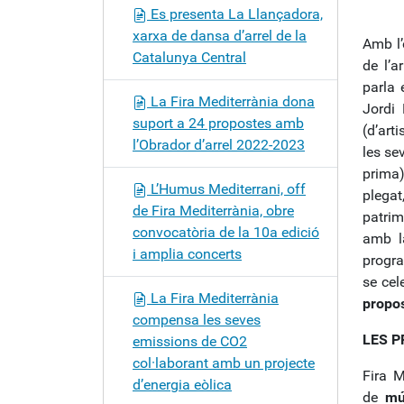
Es presenta La Llançadora,
xarxa de dansa d’arrel de la
Amb l’
Catalunya Central
de l’a
parla 
La Fira Mediterrània dona
Jordi
suport a 24 propostes amb
(d’art
l’Obrador d’arrel 2022-2023
les se
prima
L’Humus Mediterrani, off
plegat
de Fira Mediterrània, obre
patrim
convocatòria de la 10a edició
amb la
i amplia concerts
progra
se cel
La Fira Mediterrània
propos
compensa les seves
LES P
emissions de CO2
col·laborant amb un projecte
Fira M
d’energia eòlica
de
mú