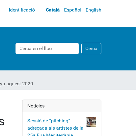
Identificació
Català
Español
English
Cerca
Cerca
Cerca
avançada…
nya aquest 2020
Notícies
s
Sessió de “pitching”
adreçada als artistes de la
25a Fira Mediterrània