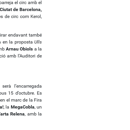
rreja el circ amb el
 Ciutat de Barcelona,
es de circ com Kerol,
 tirar endavant també
rà en la proposta
Ulls
amb
Arnau Obiols
a la
ció amb l’Auditori de
 serà l’encarregada
jous 15 d’octubre. Es
t en el marc de la Fira
a!
, la
MegaCobla
, un
arta Relena
, amb la