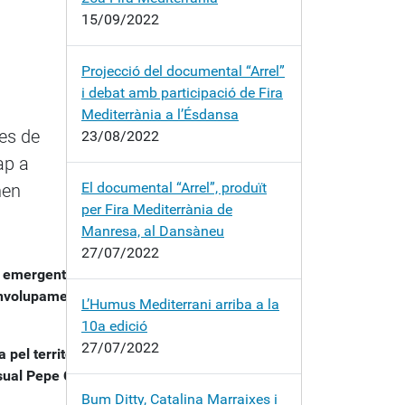
15/09/2022
Projecció del documental “Arrel”
i debat amb participació de Fira
Mediterrània a l’Ésdansa
tes de
23/08/2022
ap a
El documental “Arrel”, produït
nen
per Fira Mediterrània de
Manresa, al Dansàneu
27/07/2022
s emergents, la
senvolupament
L’Humus Mediterrani arriba a la
10a edició
27/07/2022
pel territori de la
visual Pepe Camps
Bum Ditty, Catalina Marraixes i