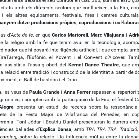
editerrània treballa el seu obrador en clau 360, sumant esforços,
citats amb els diferents sectors que conflueixen a la Fira, con
l i els altres equipaments, festivals, fires i centres cultura
nyem dotze produccions pròpies, coproduccions i col·laborac
cas d’
Acte de fe
, en que
Carlos Martorell
,
Marc Vilajuana
i
Adri
de la religió amb la fe que tenim avui en la tecnologia, acomp
rdinador que hi posarà intel·ligència artificial, i que compta amb
FiraTàrrega, l’Eufònic, el Kovent i el Convent d’Alcover. T
 assistir a l’assaig obert del
Kernel Dance Theatre
, que a
la relació entre tradició i construcció de la identitat a partir de
oviment, el Ball de bastons i el Drac.
a
, les veus de
Paula Grande
i
Anna Ferrer
repassen el repertori 
 gironines, i compten amb la participació de la Fira, el festival C
Alegre
presenta un estudi de recerca sobre la ressonància 
rets de la Festa Major de Vilafranca del Penedès, en co
rrània. Toni Jódar i Beatriu Daniel presentaran la darrera entr
ències ballades d’
Explica Dansa
, amb
TRA TRA TRA. Tradició,
reaming,
sobre la relació i la influència mútua entre la dans