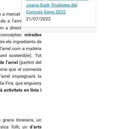
Joana Dark, finalistes del
Concurs Sons 2022
m a mercat estratègic
21/07/2022
ada a l’arrel que ens
 a director artístic,
 conceptes:
mirades
re els ingredients de
’arrel com a matèria
ent sostenible). Tot
e l’arrel
(partint del
nisme que el connecta
’arrel impregnarà la
 23a Fira, que enguany
activitats en línia i
 grans itineraris, un
sica folk; un
d’arts