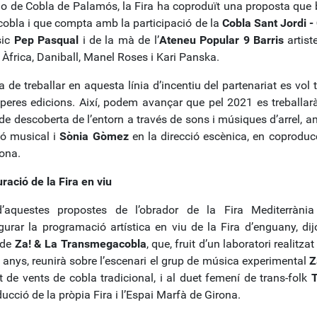
 de Cobla de Palamós, la Fira ha coproduït una proposta que ba
cobla i que compta amb la participació de la
Cobla Sant Jordi -
ic
Pep Pasqual
i de la mà de l’
Ateneu Popular 9 Barris
artist
 Àfrica, Daniball, Manel Roses i Kari Panska.
a de treballar en aquesta línia d’incentiu del partenariat es vol
peres edicions. Així, podem avançar que pel 2021 es treballa
 de descoberta de l’entorn a través de sons i músiques d’arrel, 
ió musical i
Sònia Gòmez
en la direcció escènica, en coproduc
ona.
ració de la Fira en viu
’aquestes propostes de l’obrador de la Fira Mediterrània
gurar la programació artística en viu de la Fira d’enguany, di
 de
Za! & La Transmegacobla
, que, fruit d’un laboratori realitza
 anys, reunirà sobre l’escenari el grup de música experimental
Z
t de vents de cobla tradicional, i al duet femení de trans-folk
T
ucció de la pròpia Fira i l’Espai Marfà de Girona.