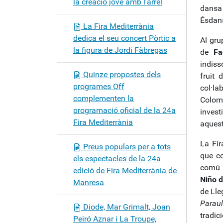
la creació jove amb l’arrel
dansa 
Ésdans
La Fira Mediterrània
dedica el seu concert Pòrtic a
Al gru
la figura de Jordi Fàbregas
de
Fa
indiss
Quinze propostes dels
fruit 
programes Off
col·l
complementen la
Colom
programació oficial de la 24a
invest
Fira Mediterrània
aquest
La Fir
Preus populars per a tots
que co
els espectacles de la 24a
comú a
edició de Fira Mediterrània de
Niño d
Manresa
de Lle
Paraul
Diode, Mar Grimalt, Joan
tradic
Peiró Aznar i La Troupe,