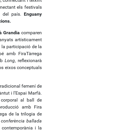
 connectant i teixint
nectant els festivals
ls del país.
Enguany
ions.
à Grandia
comparen
anyats artísticament
 la participació de la
ambé amb FiraTàrrega
mb
Long
, reflexionarà
 dos eixos conceptuals
tradicional femení de
àntut i l’Espai Marfà.
corporal al ball de
producció amb Fira
ega de la trilogia de
 conferència ballada
a contemporània i la