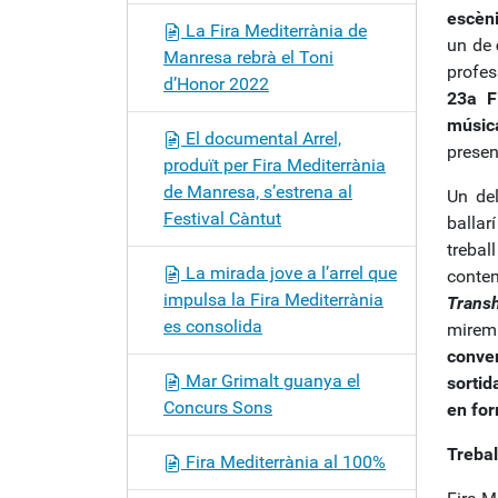
escèn
La Fira Mediterrània de
un de
Manresa rebrà el Toni
profes
d’Honor 2022
23a F
músic
El documental Arrel,
presen
produït per Fira Mediterrània
de Manresa, s’estrena al
Un del
Festival Càntut
ballar
trebal
La mirada jove a l’arrel que
conte
impulsa la Fira Mediterrània
Trans
es consolida
mirem 
conver
Mar Grimalt guanya el
sortid
Concurs Sons
en for
Trebal
Fira Mediterrània al 100%