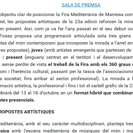
SALA DE PREMSA
objectiu clar de posicionar la Fira Mediterrània de Manresa co
rrel, les propostes artístiques de la 23a edició reforcen la mir
en present. Així, com ja va fer l’any passat en el seu debut com
 Fosas proposa una programació articulada sota tres grans
istes del món contemporani que incorporen la mirada a l’arrel ent
ves propostes),
joves
(amb artistes emergents que parteixen de l
) i
present
(enguany centrat en el territori i el desenvolupam
, sense perdre de vista
el treball de la Fira amb els 360 graus d
oni i l’herència cultural, passant per la tasca de l’associacio
 societat, fins arribar al sector professional). La mirada a l
mació artística, la professional i fins i tot el cartell gràfic de la
ebrarà del 13 al 18 d’octubre, en un
format híbrid que combinarà 
tes presencials.
ROPOSTES ARTÍSTIQUES
editerrània, amb el seu caràcter multidisciplinari, planteja tres
sica
amb l’escena mediterrània de músiques del món i mú