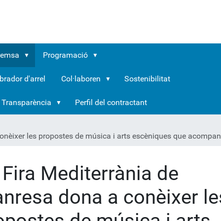
remsa
Programació
brador d'arrel
Col·laboren
Sostenibilitat
Transparència
Perfil del contractant
conèixer les propostes de música i arts escèniques que acompa
 Fira Mediterrània de
nresa dona a conèixer le
opostes de música i arts