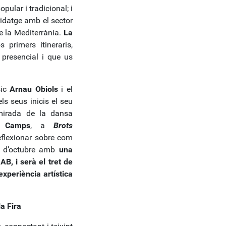
pular i tradicional; i
idatge amb el sector
e la Mediterrània.
La
s primers itineraris,
 presencial i que us
sic
Arnau Obiols
i el
ls seus inicis el seu
 mirada de la dansa
 Camps
, a
Brots
reflexionar sobre com
 13 d’octubre amb
una
B, i serà el tret de
’experiència artística
a Fira