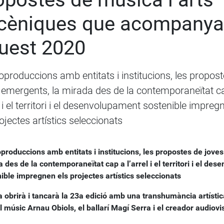
cèniques que acompanya
uest 2020
oproduccions amb entitats i institucions, les propos
 emergents, la mirada des de la contemporaneïtat c
l i el territori i el desenvolupament sostenible impreg
ojectes artístics seleccionats
produccions amb entitats i institucions, les propostes de jove
 des de la contemporaneïtat cap a l’arrel i el territori i el de
ible impregnen els projectes artístics seleccionats
a obrirà i tancarà la 23a edició amb una transhumància artística 
 músic Arnau Obiols, el ballarí Magí Serra i el creador audio