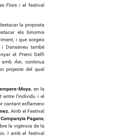
s Flors i el festival
destacar la proposta
estacar els binomis
iment, i que sorgeix
ira i Dansàneu també
yar el Premi Delfí
al amb
Àer
, continua
un projecte del qual
Sempere-Moya
, en la
entre l’individu i el
or cantant exflamenc
énez.
Amb el Festival
a
Companyia Pagans
,
bre la vigència de la
ic. I amb el festival