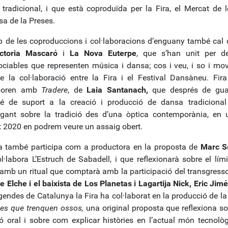
tradicional, i que està coproduïda per la Fira, el Mercat de le
a de la Preses.
p de les coproduccions i col·laboracions d’enguany també cal 
ctoria Mascaró
i
La Nova Euterpe
, que s’han unit per d
ociables que representen música i dansa; cos i veu, i so i mov
de la col·laboració entre la Fira i el Festival Dansàneu. F
aboren amb
Tradere
, de
Laia Santanach,
que després de guan
é de suport a la creació i producció de dansa tradicion
igant sobre la tradició des d’una òptica contemporània, en 
 2020 en podrem veure un assaig obert.
a també participa com a productora en la proposta de
Marc 
l·labora L’Estruch de Sabadell, i que reflexionarà sobre el límit 
mb un ritual que comptarà amb la participació del transgress
e Elche i el baixista de Los Planetas i Lagartija Nick, Eric Jim
gendes de Catalunya la Fira ha col·laborat en la producció de l
es que trenquen ossos,
una original proposta que reflexiona so
ió oral i sobre com explicar històries en l’actual món tecnològ