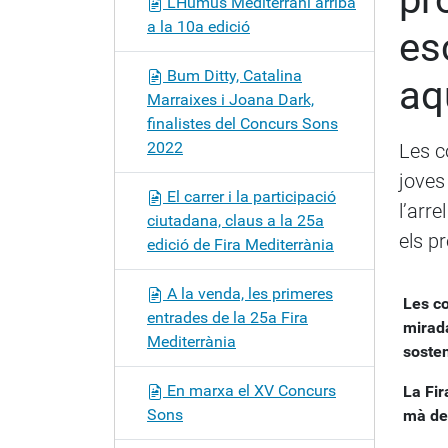
L’Humus Mediterrani arriba
a
a la 10a edició
es
c
i
Bum Ditty, Catalina
aq
ó
Marraixes i Joana Dark,
finalistes del Concurs Sons
2022
Les c
joves
El carrer i la participació
l’arre
ciutadana, claus a la 25a
els pr
edició de Fira Mediterrània
A la venda, les primeres
Les co
entrades de la 25a Fira
mirada
Mediterrània
sosten
En marxa el XV Concurs
La Fir
Sons
mà del