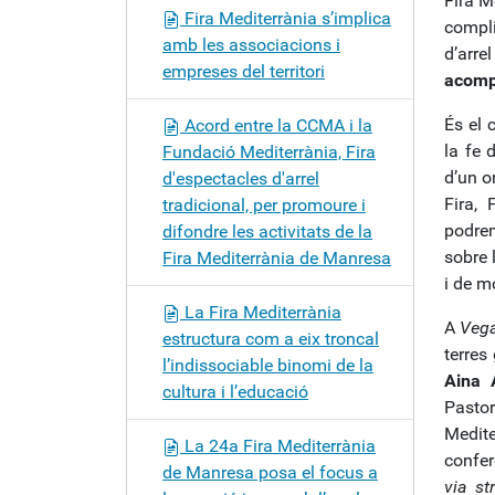
Fira M
Fira Mediterrània s’implica
compli
amb les associacions i
d’arre
empreses del territori
acompa
És el 
Acord entre la CCMA i la
la fe 
Fundació Mediterrània, Fira
d’un o
d'espectacles d'arrel
Fira, 
tradicional, per promoure i
podrem
difondre les activitats de la
sobre 
Fira Mediterrània de Manresa
i de m
La Fira Mediterrània
A
Veg
estructura com a eix troncal
terres
l’indissociable binomi de la
Aina 
cultura i l’educació
Pasto
Medite
La 24a Fira Mediterrània
confer
de Manresa posa el focus a
via st