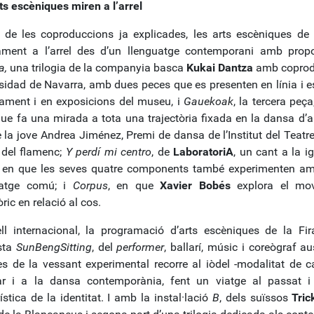
ts escèniques miren a l’arrel
 de les coproduccions ja explicades, les arts escèniques de
tament a l’arrel des d’un llenguatge contemporani amb pr
a,
una trilogia de la companyia basca
Kukai Dantza
amb coprod
sidad de Navarra, amb dues peces que es presenten en línia i e
ament i en exposicions del museu, i
Gauekoak
, la tercera peç
 que fa una mirada a tota una trajectòria fixada en la dansa d’a
 la jove Andrea Jiménez, Premi de dansa de l’Institut del Teatre
 del flamenc;
Y perdí mi centro
, de
LaboratoriA
, un cant a la i
 en que les seves quatre components també experimenten a
uatge comú; i
Corpus
, en que
Xavier Bobés
explora el mov
ric en relació al cos.
ell internacional, la programació d’arts escèniques de la F
sta
SunBengSitting
, del
performer
, ballarí, músic i coreògraf a
s de la vessant experimental recorre al iòdel -modalitat de ca
ar i a la dansa contemporània, fent un viatge al passat i
stica de la identitat. I amb la instal·lació
B
, dels suïssos
Tric