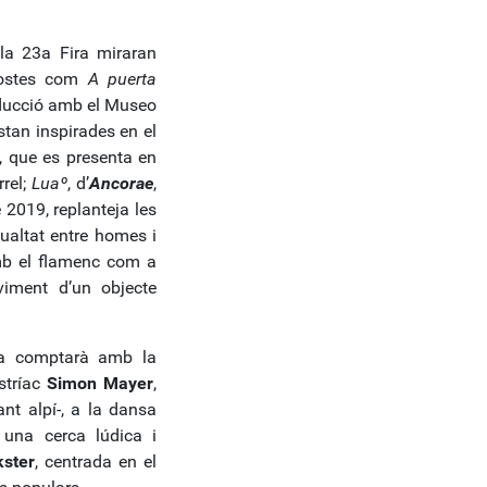
 la 23a Fira miraran
opostes com
A puerta
ucció amb el Museo
stan inspirades en el
a, que es presenta en
rrel;
Luaº
, d’
Ancorae
,
 2019, replanteja les
gualtat entre homes i
mb el flamenc com a
iment d’un objecte
ira comptarà amb la
ustríac
Simon Mayer
,
nt alpí-, a la dansa
 una cerca lúdica i
kster
, centrada en el