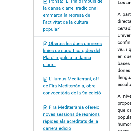
Ponsa: "El Pla d'impuls de
Les ar
la dansa d'arrel tradicional
A part
emmarca la represa de
direc
l'activitat de la cultura
cerrad
popular"
Univer
confin
Obertes les dues primeres
viu, i
línies de suport sorgides del
en que
Pla d’impuls a la dansa
bases
d’arrel
dones
lleng
L’Humus Mediterrani, off
escultò
de Fira Mediterrània, obre
convocatòria de la 9a edició
A niv
propo
Fira Mediterrània ofereix
que de
noves sessions de reunions
popul
ràpides als acreditats de la
humorí
darrera edició