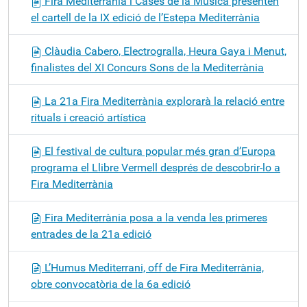
Fira Mediterrània i Cases de la Música presenten
el cartell de la IX edició de l’Estepa Mediterrània
Clàudia Cabero, Electrogralla, Heura Gaya i Menut,
finalistes del XI Concurs Sons de la Mediterrània
La 21a Fira Mediterrània explorarà la relació entre
rituals i creació artística
El festival de cultura popular més gran d’Europa
programa el Llibre Vermell després de descobrir-lo a
Fira Mediterrània
Fira Mediterrània posa a la venda les primeres
entrades de la 21a edició
L’Humus Mediterrani, off de Fira Mediterrània,
obre convocatòria de la 6a edició