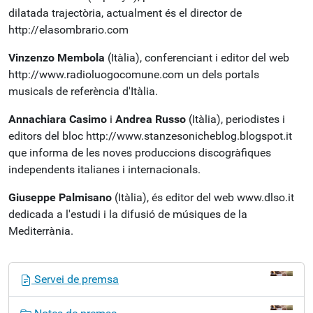
dilatada trajectòria, actualment és el director de
http://elasombrario.com
Vinzenzo Membola
(Itàlia), conferenciant i editor del web
http://www.radioluogocomune.com un dels portals
musicals de referència d'Itàlia.
Annachiara Casimo
i
Andrea Russo
(Itàlia), periodistes i
editors del bloc http://www.stanzesonicheblog.blogspot.it
que informa de les noves produccions discogràfiques
independents italianes i internacionals.
Giuseppe Palmisano
(Itàlia), és editor del web www.dlso.it
dedicada a l'estudi i la difusió de músiques de la
Mediterrània.
N
Servei de premsa
a
v