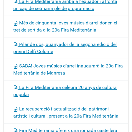
La Fira Mediterrània arriba a l’equador i afronta
un cap de setmana ple de programació
Més de cinquanta joves músics d’arrel donen el
tret de sortida a la 20a Fira Mediterrània
Pilar de dos, guanyador de la segona edició del
premi Delfí Colomé
SABA! Joves músics d’arrel inaugurarà la 20a Fira
Mediterrània de Manresa
La Fira Mediterrània celebra 20 anys de cultura
popular
La recuperació i actualització del patrimoni
artístic i cultural, present a la 20a Fira Mediterrània
Fira Mediterrània ofereix una jornada castellera