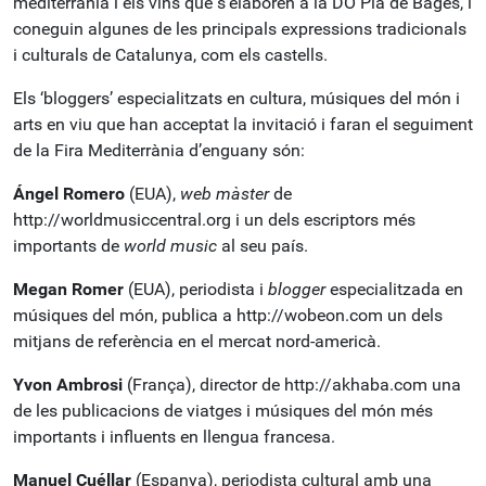
mediterrània i els vins que s’elaboren a la DO Pla de Bages, i
coneguin algunes de les principals expressions tradicionals
i culturals de Catalunya, com els castells.
Els ‘bloggers’ especialitzats en cultura, músiques del món i
arts en viu que han acceptat la invitació i faran el seguiment
de la Fira Mediterrània d’enguany són:
Ángel Romero
(EUA),
web màster
de
http://worldmusiccentral.org i un dels escriptors més
importants de
world music
al seu país.
Megan Romer
(EUA), periodista i
blogger
especialitzada en
músiques del món, publica a http://wobeon.com un dels
mitjans de referència en el mercat nord-americà.
Yvon Ambrosi
(França), director de http://akhaba.com una
de les publicacions de viatges i músiques del món més
importants i influents en llengua francesa.
Manuel Cuéllar
(Espanya), periodista cultural amb una