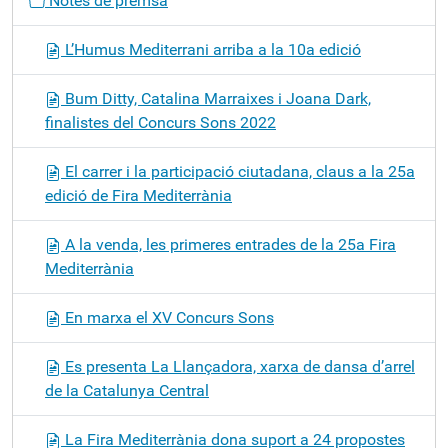
Notes de premsa
e
g
L’Humus Mediterrani arriba a la 10a edició
a
c
Bum Ditty, Catalina Marraixes i Joana Dark,
i
finalistes del Concurs Sons 2022
ó
El carrer i la participació ciutadana, claus a la 25a
edició de Fira Mediterrània
A la venda, les primeres entrades de la 25a Fira
Mediterrània
En marxa el XV Concurs Sons
Es presenta La Llançadora, xarxa de dansa d’arrel
de la Catalunya Central
La Fira Mediterrània dona suport a 24 propostes