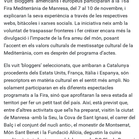
Vuit ‘bloggers’ americans i europeus participaran a la 16a
Fira Mediterrània de Manresa, del 7 al 10 de novembre, i
explicaran la seva experiència a través de les respectives
webs, bitàcoles i xarxes socials. La iniciativa neix amb la
voluntat de traspassar fronteres i fer créixer encara més la
divulgació i l’impacte de la fira arreu del món, posant
l’accent en els valors culturals de mestissatge cultural de la
Mediterrània, com es desprèn del programa d’actes.
Els vuit ‘bloggers’ seleccionats, que arribaran a Catalunya
procedents dels Estats Units, França, Itàlia i Espanya, són
prescriptors en matèria cultural en el sentit més ampli. No
solament participaran en els diferents espectacles
programats a la Fira, sinó que aprofitaran la seva estada al
territori per fer un petit tast del país. Així, està previst que,
entre d’altres activitats que se’ls ha preparat, visitin la ciutat
de Manresa -amb la Seu, la Cova de Sant Ignasi, el carrer del
Balç i el conjunt del nucli antic-, el monestir de Montserrat,
Món Sant Benet i la Fundació Alícia, degustin la cuina