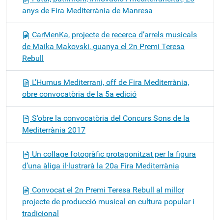
anys de Fira Mediterrània de Manresa
CarMenKa, projecte de recerca d’arrels musicals
de Maika Makovski, guanya el 2n Premi Teresa
Rebull
L’Humus Mediterrani, off de Fira Mediterrània,
obre convocatòria de la 5a edició
S’obre la convocatòria del Concurs Sons de la
Mediterrània 2017
Un collage fotogràfic protagonitzat per la figura
d’una àliga il·lustrarà la 20a Fira Mediterrània
Convocat el 2n Premi Teresa Rebull al millor
projecte de producció musical en cultura popular i
tradicional