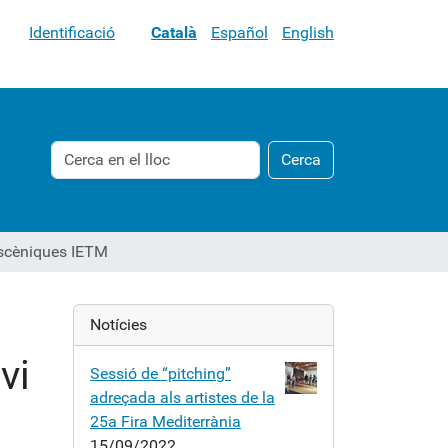
Identificació
Català
Español
English
Cerca
Cerca
Cerca
avançada…
 escèniques IETM
Notícies
vi
Sessió de “pitching”
adreçada als artistes de la
25a Fira Mediterrània
15/09/2022