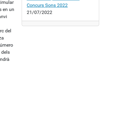
timular
Concurs Sons 2022
s en un
21/07/2022
anvi
rc del
za
 número
 dels
indrà