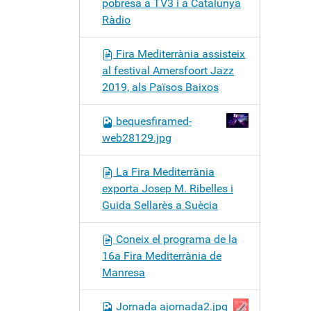
pobresa a TV3 i a Catalunya
Ràdio
Fira Mediterrània assisteix
al festival Amersfoort Jazz
2019, als Països Baixos
bequesfiramed-
web28129.jpg
La Fira Mediterrània
exporta Josep M. Ribelles i
Guida Sellarès a Suècia
Coneix el programa de la
16a Fira Mediterrània de
Manresa
Jornada ajornada2.jpg