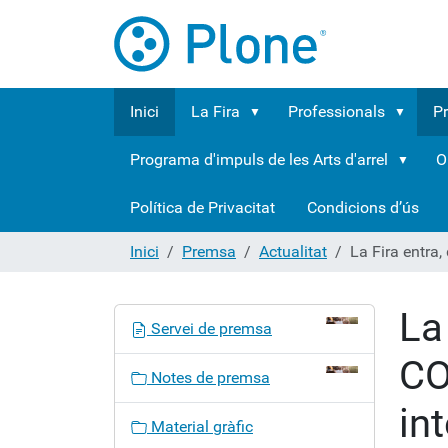
Inici
La Fira
Professionals
P
Programa d'impuls de les Arts d'arrel
O
Política de Privacitat
Condicions d’ús
Inici
Premsa
Actualitat
La Fira entra,
La
N
Servei de premsa
a
CO
v
Notes de premsa
e
in
g
Material gràfic
a