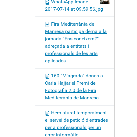
WhatsApp Image
2017-07-14 at 09.59.56.jpg
Fira Mediterrània de
Manresa participa demà a la
jornada “Ens coneixem?”
adreçada a entitats i
professionals de les arts
aplicades
160 “M’agrada” donen a
Carla Hajjar el Premi de
Fotografia 2.0 de la Fira
Mediterrània de Manresa
Hem aturat temporalment
el servei de petició d’entrades
per a professionals per un
error informàtic