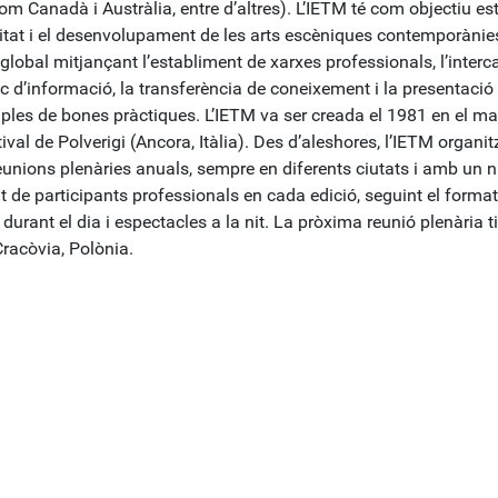
m Canadà i Austràlia, entre d’altres). L’IETM té com objectiu es
litat i el desenvolupament de les arts escèniques contemporànie
global mitjançant l’establiment de xarxes professionals, l’interc
c d’informació, la transferència de coneixement i la presentació
ples de bones pràctiques. L’IETM va ser creada el 1981 en el ma
ival de Polverigi (Ancora, Itàlia). Des d’aleshores, l’IETM organit
eunions plenàries anuals, sempre en diferents ciutats i amb un
t de participants professionals en cada edició, seguint el format
durant el dia i espectacles a la nit. La pròxima reunió plenària t
Cracòvia, Polònia.