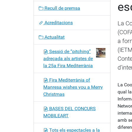
es
c
Recull de premsa
i
ó
Acreditacions
La Co
(COFA
Actualitat
a for
(IETM
Sessió de “pitching”
Conte
adreçada als artistes de
la 25a Fira Mediterrània
d’inte
Fira Mediterrània of
La Coo
Manresa wishes you a Merry
qual la
Christmas
Inform
Network
BASES DEL CONCURS
interna
MOBILEART
amb se
diferen
Tots els espectacles a la