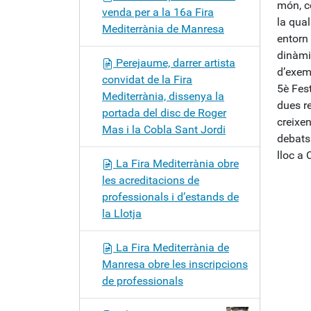
món, co
venda per a la 16a Fira
la qua
Mediterrània de Manresa
entorn 
dinàmi
Perejaume, darrer artista
d’exem
convidat de la Fira
5è Fest
Mediterrània, dissenya la
dues r
portada del disc de Roger
creixen
Mas i la Cobla Sant Jordi
debats 
lloc a 
La Fira Mediterrània obre
les acreditacions de
professionals i d’estands de
la Llotja
La Fira Mediterrània de
Manresa obre les inscripcions
de professionals