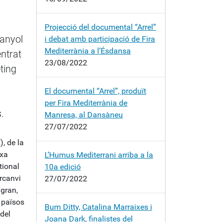
Projecció del documental “Arrel”
panyol
i debat amb participació de Fira
Mediterrània a l’Ésdansa
entrat
23/08/2022
ting
El documental “Arrel”, produït
per Fira Mediterrània de
.
Manresa, al Dansàneu
27/07/2022
, de la
rxa
L’Humus Mediterrani arriba a la
tional
10a edició
rcanvi
27/07/2022
 gran,
 països
Bum Ditty, Catalina Marraixes i
 del
Joana Dark, finalistes del