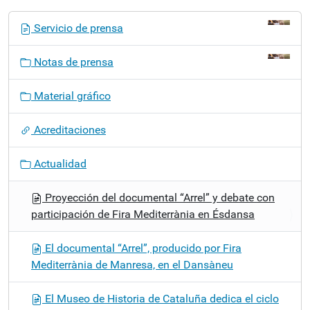
N
Servicio de prensa
a
v
Notas de prensa
e
g
Material gráfico
a
c
Acreditaciones
i
ó
Actualidad
n
Proyección del documental “Arrel” y debate con
participación de Fira Mediterrània en Ésdansa
El documental “Arrel”, producido por Fira
Mediterrània de Manresa, en el Dansàneu
El Museo de Historia de Cataluña dedica el ciclo