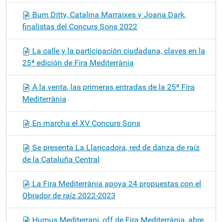
c
Bum Ditty, Catalina Marraixes y Joana Dark,
i
finalistas del Concurs Sons 2022
ó
n
La calle y la participación ciudadana, claves en la
25ª edición de Fira Mediterrània
A la venta, las primeras entradas de la 25ª Fira
Mediterrània
En marcha el XV Concurs Sons
Se presenta La Llançadora, red de danza de raíz
de la Cataluña Central
La Fira Mediterrània apoya 24 propuestas con el
Obrador de raíz 2022-2023
Humus Mediterrani, off de Fira Mediterrània, abre