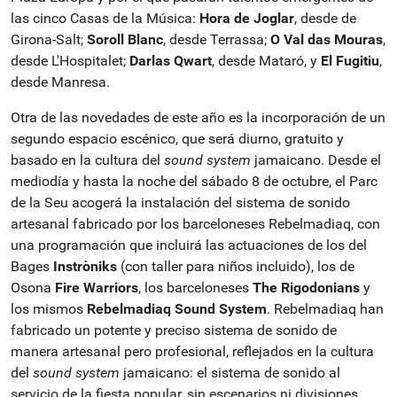
las cinco Casas de la Música:
Hora de Joglar
, desde
de
Girona-Salt;
Soroll Blanc
, desde Terrassa;
O Val das Mouras
,
desde L'Hospitalet;
Darlas Qwart
, desde Mataró, y
El Fugitiu
,
desde Manresa.
Otra de las novedades de este año es la incorporación de un
segundo espacio escénico, que será diurno, gratuito y
basado en la cultura del
sound system
jamaicano.
Desde el
mediodía y hasta la noche del sábado 8 de octubre, el Parc
de la Seu acogerá la instalación del sistema de sonido
artesanal fabricado por los barceloneses Rebelmadiaq, con
una programación que incluirá las actuaciones de los del
Bages
Instròniks
(con taller para niños
incluido), los de
Osona
Fire Warriors
, los barceloneses
The Rigodonians
y
los mismos
Rebelmadiaq Sound
System
.
Rebelmadiaq han
fabricado un potente y preciso sistema de sonido de
manera artesanal pero profesional, reflejados en la cultura
del
sound system
jamaicano: el sistema de sonido al
servicio de la fiesta popular, sin escenarios ni divisiones