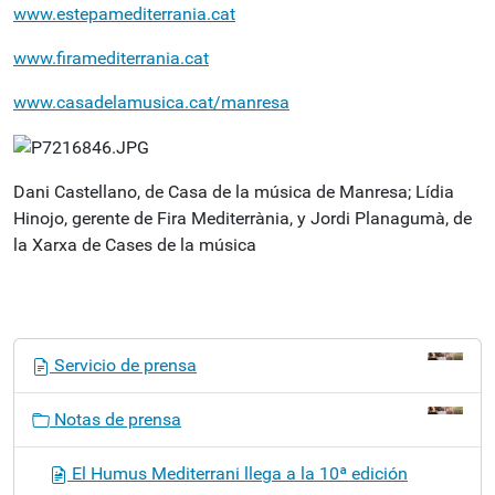
www.estepamediterrania.cat
www.firamediterrania.cat
www.casadelamusica.cat/manresa
Dani Castellano, de Casa de la música de Manresa; Lídia
Hinojo, gerente de Fira Mediterrània, y Jordi Planagumà, de
la Xarxa de Cases de la música
N
Servicio de prensa
a
v
Notas de prensa
e
g
El Humus Mediterrani llega a la 10ª edición
a