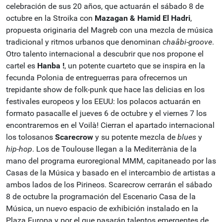
celebración de sus 20 años, que actuarán el sábado 8 de
octubre en la Stroika con
Mazagan & Hamid El Hadri
,
propuesta originaria del Magreb con una mezcla de música
tradicional y ritmos urbanos que denominan
chaâbi-groove
.
Otro talento internacional a descubrir que nos propone el
cartel es
Hanba !
, un potente cuarteto que se inspira en la
fecunda Polonia de entreguerras para ofrecernos un
trepidante show de folk-punk que hace las delicias en los
festivales europeos y los
EEUU: los polacos actuarán en
formato pasacalle el jueves 6 de octubre y el viernes 7 los
encontraremos en el Voilà!
Cierran el apartado internacional
los tolosanos
Scarecrow
y su potente mezcla de
blues
y
hip-hop
.
Los de Toulouse llegan a la Mediterrània de la
mano del programa euroregional MMM, capitaneado por las
Casas de la Música y basado en el intercambio de artistas a
ambos lados de los Pirineos.
Scarecrow cerrarán el sábado
8 de octubre la programación del Escenario Casa de la
Música, un nuevo espacio de exhibición instalado en la
Plaza Europa y por el que pasarán talentos emergentes de