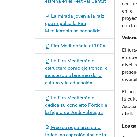
estrena en el Festival Càntut
ser in
en el 
La mirada joven a la raíz
proyect
que impulsa la Fira
con la
Mediterrània se consolida
Valora
Fira Mediterrània al 100%
El jur
en cuen
La Fira Mediterrània
nivel 
estructura como eje troncal el
prese
indisociable binomio de la
diversi
cultura y la educación
El jur
La Fira Mediterrània
la cul
dedica su concierto Pórtico a
Asocia
la figura de Jordi Fàbregas
abril.
Los ga
Precios populares para
todos los espectáculos de la