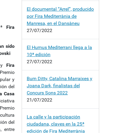
El documental “Arrel”, producido
por Fira Mediterrània de
Manresa, en el Dansàneu
ª Fira
27/07/2022
an sido
El Humus Mediterrani llega a la
ovski
10ª edición
27/07/2022
y
Fira
Premio
Bum Ditty, Catalina Marraixes y
pular y
Joana Dark, finalistas del
ión del
Concurs Sons 2022
da Casa
21/07/2022
ciativa
 Premio
cultura
La calle y la participación
ción del
ciudadana, claves en la 25ª
, entre
edición de Fira Mediterrània