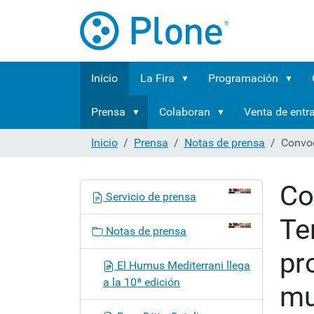
Inicio
La Fira
Programación
Prensa
Colaboran
Venta de entr
Inicio
Prensa
Notas de prensa
Convoc
Co
N
Servicio de prensa
a
Te
v
Notas de prensa
e
pr
g
El Humus Mediterrani llega
a
a la 10ª edición
mu
c
i