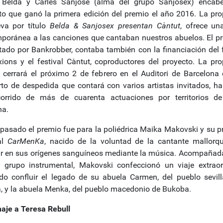
 Belda y Carles Sanjosé (alma del grupo Sanjosex) encab
to que ganó la primera edición del premio el año 2016. La pro
eva por título
Belda & Sanjosex presentan Càntut
, ofrece una
poránea a las canciones que cantaban nuestros abuelos. El pr
tado por Bankrobber, contaba también con la financiación del f
ions y el festival Càntut, coproductores del proyecto. La pro
 cerrará el próximo 2 de febrero en el Auditori de Barcelona
rto de despedida que contará con varios artistas invitados, ha
orrido de más de cuarenta actuaciones por territorios d
na.
 pasado el premio fue para la poliédrica Maika Makovski y su p
al
CarMenKa
, nacido de la voluntad de la cantante mallorq
r en sus orígenes sanguíneos mediante la música. Acompañad
 grupo instrumental, Makovski confeccionó un viaje extraor
do confluir el legado de su abuela Carmen, del pueblo sevil
a, y la abuela Menka, del pueblo macedonio de Bukoba.
je a Teresa Rebull