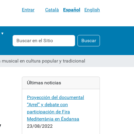
Entrar
Català
Español
English
Buscar
Búsqueda
Buscar
Avanzada…
musical en cultura popular y tradicional
Últimas noticias
Proyección del documental
“Arrel” y debate con
participación de Fira
Mediterrània en Ésdansa
y
23/08/2022