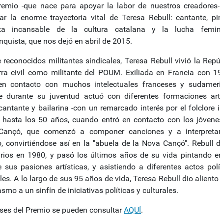
remio -que nace para apoyar la labor de nuestros creadores-
ar la enorme trayectoria vital de Teresa Rebull: cantante, pi
ista incansable de la cultura catalana y la lucha femin
nquista, que nos dejó en abril de 2015.
e reconocidos militantes sindicales, Teresa Rebull vivió la Repú
rra civil como militante del POUM. Exiliada en Francia con 1
en contacto con muchos intelectuales franceses y sudamer
 durante su juventud actuó con diferentes formaciones artí
antante y bailarina -con un remarcado interés por el folclore ib
 hasta los 50 años, cuando entró en contacto con los jóvene
Cançó, que comenzó a componer canciones y a interpretar
o, convirtiéndose así en la "abuela de la Nova Cançó". Rebull d
rios en 1980, y pasó los últimos años de su vida pintando e
e sus pasiones artísticas, y asistiendo a diferentes actos polí
les. A lo largo de sus 95 años de vida, Teresa Rebull dio alient
smo a un sinfín de iniciativas políticas y culturales.
ses del Premio se pueden consultar
AQUÍ
.