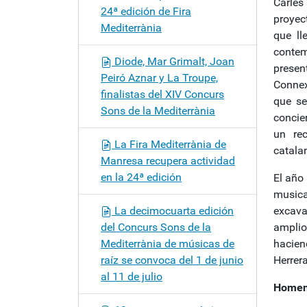
Carles
24ª edición de Fira
proyec
Mediterrània
que ll
contem
Diode, Mar Grimalt, Joan
presen
Peiró Aznar y La Troupe,
Connex
finalistas del XIV Concurs
que se
Sons de la Mediterrània
concie
un rec
La Fira Mediterrània de
catala
Manresa recupera actividad
en la 24ª edición
El año
music
La decimocuarta edición
excava
del Concurs Sons de la
amplio
Mediterrània de músicas de
hacien
raíz se convoca del 1 de junio
Herrer
al 11 de julio
Homena