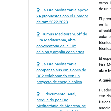
otros.
de un 
La Fira Mediterrània apoya
24 propuestas con el Obrador
El pre
de raíz 2022-2023
en la 
ofreci
Humus Mediterrani, off de
estanc
Fira Mediterrània, abre
técnic
convocatoria de la 10ª
técnic
edición y amplía conciertos
El espe
La Fira Mediterrània
Fira M
compensa sus emisiones de
abre h
CO2 colaborando con un
A quié
proyecto de energía eólica
Pueden
El documental Arrel,
con do
producido por Fira
física
Mediterrània de Manresa, se
asocia