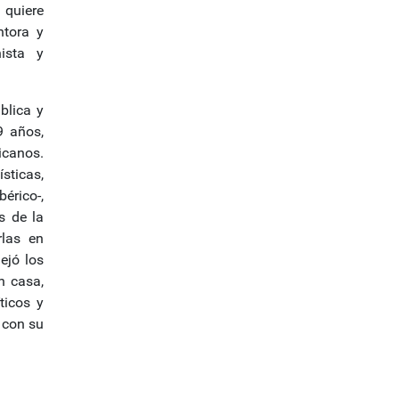
 quiere
ntora y
ista y
blica y
9 años,
icanos.
sticas,
érico-,
s de la
las en
ejó los
n casa,
ticos y
o con su