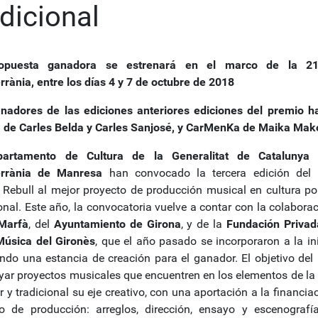
adicional
opuesta ganadora se estrenará en el marco de la 21
rrània, entre los días 4 y 7 de octubre de 2018
nadores de las ediciones anteriores ediciones del premio h
, de Carles Belda y Carles Sanjosé, y CarMenKa de Maika Mak
rtamento de Cultura de la Generalitat de Catalunya
errània de Manresa
han convocado la tercera edición del 
 Rebull al mejor proyecto de producción musical en cultura po
onal. Este año, la convocatoria vuelve a contar con la colaborac
Marfà
, del
Ayuntamiento de Girona
, y de la
Fundación Priva
Música del Gironès
, que el año pasado se incorporaron a la ini
endo una estancia de creación para el ganador. El objetivo del
yar proyectos musicales que encuentren en los elementos de la 
 y tradicional su eje creativo, con una aportación a la financia
o de producción: arreglos, dirección, ensayo y escenografía