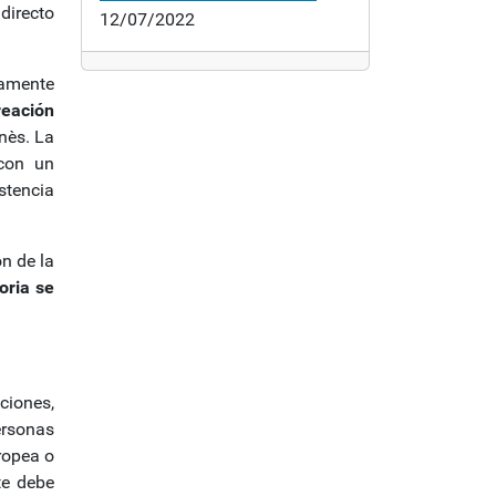
directo
12/07/2022
ramente
reación
nès. La
 con un
stencia
n de la
oria se
ciones,
ersonas
ropea o
te debe