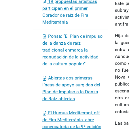
19 propuestas artísticas
Este p
participan en el primer
subray
Obrador de raíz de Fira
activ
Mediterrània
antifra
Hija d
Ponsa: "El Plan de impulso
la gue
de la danza de raíz
entró 
tradicional enmarca la
Aunque
reanudación de la actividad
como c
de la cultura popular"
no fue
Nova 
Abiertas dos primeras
públic
líneas de apoyo surgidas del
escena
Plan de Impulso a la Danza
otra d
de Raíz abiertas
cultura
entusia
El Humus Mediterrani, off
de Fira Mediterrània, abre
Las ba
convocatoria de la 9ª edición