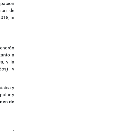
ipación
ción de
2018, ni
tendrán
 tanto a
a, y la
dos) y
úsica y
pular y
 mes de