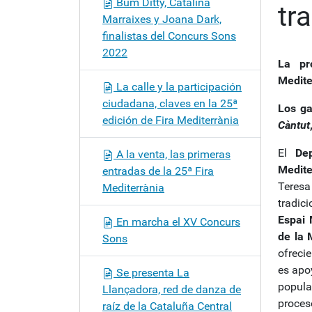
Bum Ditty, Catalina
tr
ó
Marraixes y Joana Dark,
n
finalistas del Concurs Sons
2022
La pr
Medite
La calle y la participación
ciudadana, claves en la 25ª
Los ga
edición de Fira Mediterrània
Càntut
El
Depa
A la venta, las primeras
Medit
entradas de la 25ª Fira
Teresa
Mediterrània
tradici
Espai 
En marcha el XV Concurs
de la 
Sons
ofreci
es apo
Se presenta La
popular
Llançadora, red de danza de
proces
raíz de la Cataluña Central