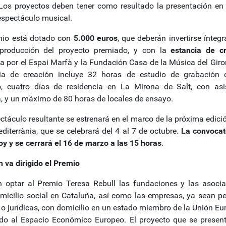
 Los proyectos deben tener como resultado la presentación en 
espectáculo musical.
mio está dotado con
5.000 euros
, que deberán invertirse ínteg
producción del proyecto premiado, y con la
estancia de c
da por el Espai Marfà y la Fundación Casa de la Música del Giro
ia de creación incluye 32 horas de estudio de grabación
o, cuatro días de residencia en La Mirona de Salt, con asi
a, y un máximo de 80 horas de locales de ensayo.
ctáculo resultante se estrenará en el marco de la próxima edició
editerrània, que se celebrará del 4 al 7 de octubre.
La convocat
oy y se cerrará el 16 de marzo a las 15 horas
.
n va dirigido el Premio
 optar al Premio Teresa Rebull las fundaciones y las asocia
micilio social en Cataluña, así como las empresas, ya sean p
s o jurídicas, con domicilio en un estado miembro de la Unión Eu
do al Espacio Económico Europeo. El proyecto que se presen