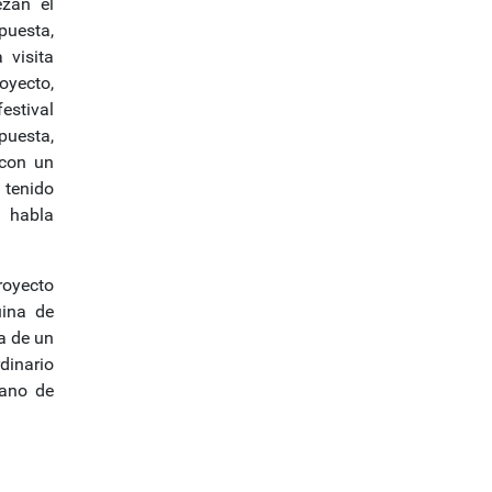
ezan el
puesta,
 visita
oyecto,
estival
puesta,
 con un
 tenido
e habla
royecto
uina de
a de un
dinario
lano de