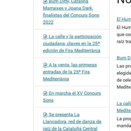
Bum Ditty, Catalina
ó
Marraixes y Joana Dark,
n
finalistas del Concurs Sons
El Hum
2022
El Hum
que co
La calle y la participación
raíz tr
ciudadana, claves en la 25ª
edición de Fira Mediterrània
Bum Di
A la venta, las primeras
Las pr
entradas de la 25ª Fira
elegid
Mediterrània
de cele
Medite
En marcha el XV Concurs
Sons
La call
Medite
Se presenta La
La prog
Llançadora, red de danza de
marida
raíz de la Cataluña Central