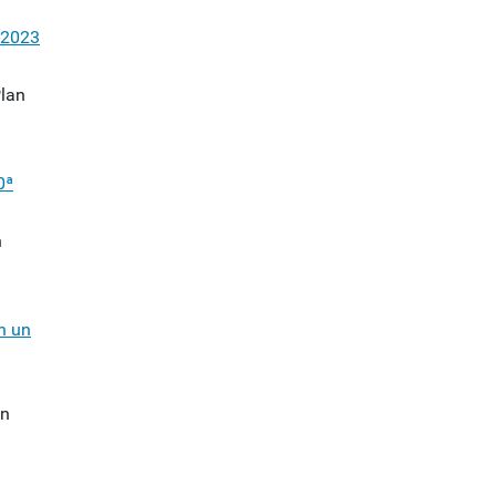
-2023
Plan
0ª
n
n un
ón