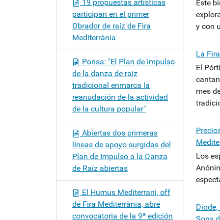
19 propuestas artísticas
Este b
participan en el primer
explor
Obrador de raíz de Fira
y con 
Mediterrània
La Fira
Ponsa: "El Plan de impulso
El Pórt
de la danza de raíz
cantant
tradicional enmarca la
mes de
reanudación de la actividad
tradic
de la cultura popular"
Precio
Abiertas dos primeras
Medite
líneas de apoyo surgidas del
Los esp
Plan de Impulso a la Danza
Anónima
de Raíz abiertas
espectá
El Humus Mediterrani, off
de Fira Mediterrània, abre
Diode,
convocatoria de la 9ª edición
Sons d