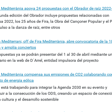
a Mediterrània apoya 24 propuestas con el Obrador de raíz 2022
unda edición del Obrador incluye propuestas relacionadas con
a 2022, los 25 años de Fira, la Obra del Cançoner Popular y el 
lso a la danza de raíz, entre otros
Mediterrani, off de Fira Mediterrània, abre convocatoria de la 1
n y amplía conciertos
opuestas ya se podrán presentar del 1 al 30 de abril mediante u
ario en la web de D´Arrel, entidad impulsora del proyecto
a Mediterrània compensa sus emisiones de CO2 colaborando co
to de energía eólica
a está trabajando para integrar la Agenda 2030 en su evento y
buir a la consecución de los ODS, creando un espacio de conexi
a cultura y el desarrollo sostenible