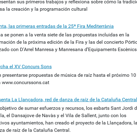
esentan sus primeros trabajos y reflexiona sobre cómo la tradic
sa la creación y la programación cultural
nta, las primeras entradas de la 25ª Fira Mediterrània
 se ponen a la venta siete de las propuestas incluidas en la
ación de la próxima edición de la Fira y las del concierto Pórti
zado con D'Arrel Manresa y Manresana d’Equipaments Escènics
cha el XV Concurs Sons
 presentarse propuestas de música de raíz hasta el próximo 10
en www.concurssons.cat
senta La Llançadora, red de danza de raíz de la Cataluña Centra
 objetivo de sumar esfuerzos y recursos, los esbarts Sant Jordi 
la, el Dansajove de Navàs y el Vila de Sallent, junto con los
tivos ayuntamientos, han creado el proyecto de la Llançadora, l
a de raíz de la Cataluña Central.