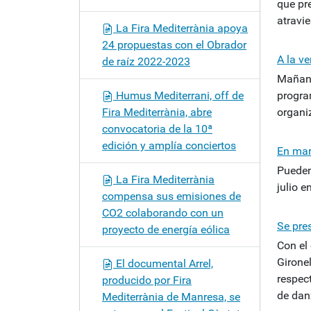
que pr
atravie
La Fira Mediterrània apoya
24 propuestas con el Obrador
A la ve
de raíz 2022-2023
Mañana
Humus Mediterrani, off de
program
Fira Mediterrània, abre
organi
convocatoria de la 10ª
edición y amplía conciertos
En mar
Pueden
La Fira Mediterrània
julio 
compensa sus emisiones de
CO2 colaborando con un
Se pre
proyecto de energía eólica
Con el
Gironel
El documental Arrel,
respec
producido por Fira
de danz
Mediterrània de Manresa, se