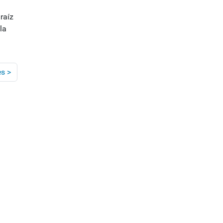
 raíz
la
es
>