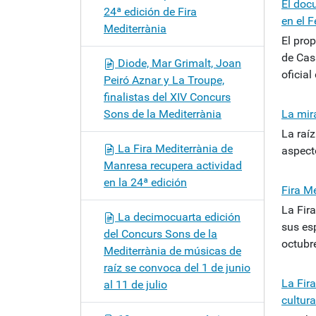
El doc
24ª edición de Fira
en el F
Mediterrània
El prop
de Cass
Diode, Mar Grimalt, Joan
oficial
Peiró Aznar y La Troupe,
finalistas del XIV Concurs
Sons de la Mediterrània
La mir
La raíz
La Fira Mediterrània de
aspect
Manresa recupera actividad
en la 24ª edición
Fira M
La Fir
La decimocuarta edición
sus es
del Concurs Sons de la
octubr
Mediterrània de músicas de
raíz se convoca del 1 de junio
La Fira
al 11 de julio
cultur