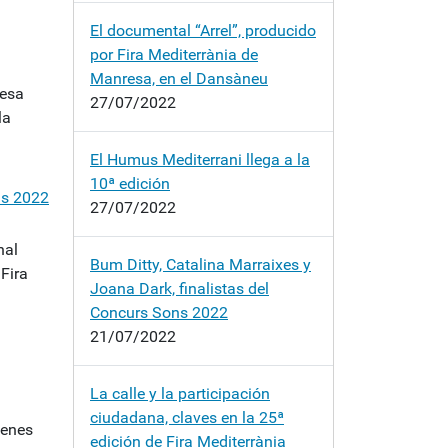
El documental “Arrel”, producido
por Fira Mediterrània de
Manresa, en el Dansàneu
resa
27/07/2022
la
El Humus Mediterrani llega a la
10ª edición
ns 2022
27/07/2022
nal
Bum Ditty, Catalina Marraixes y
Fira
Joana Dark, finalistas del
Concurs Sons 2022
21/07/2022
La calle y la participación
ciudadana, claves en la 25ª
venes
edición de Fira Mediterrània