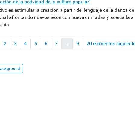
ción de la actividad de la cultura popular"
tivo es estimular la creación a partir del lenguaje de la danza de
ional afrontando nuevos retos con nuevas miradas y acercarla a 
anía
2
3
4
5
6
7
...
9
20 elementos siguient
al)
background