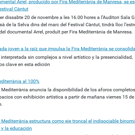
umental Arrel, producido por Fira Mediterrània de Manresa, se es
estival Càntut
er dissabte 20 de novembre a les 16.00 hores a l’Auditori Sala G
à de la Selva dins del marc del Festival Càntut, tindrà lloc l’est
 del documental Arrel, produït per Fira Mediterrània de Manresa.
ada joven a la raíz que impulsa la Fira Mediterrània se consolid
 interpretada sin complejos a nivel artístico y la presencialidad,
os clave en esta edición
editerrània al 100%
a Mediterrània anuncia la disponibilidad de los aforos completo
pacios con exhibición artística a partir de mañana viernes 15 de
e.
 Mediterrània estructura como eje troncal el indisociable binomi
a y la educación