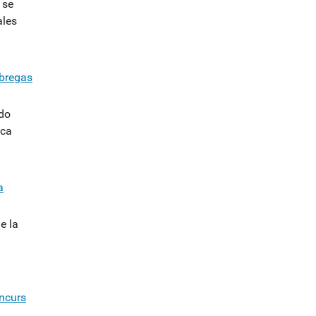
 se
ales
àbregas
ado
ica
a
e la
oncurs