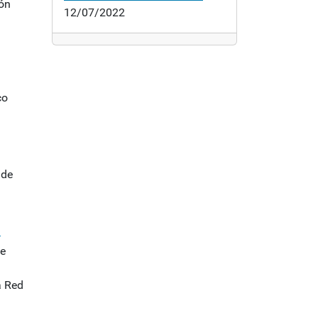
ión
12/07/2022
co
 de
l
de
a Red