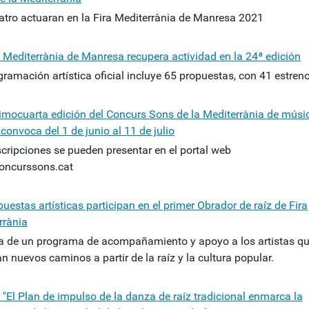
atro actuaran en la Fira Mediterrània de Manresa 2021
a Mediterrània de Manresa recupera actividad en la 24ª edición
gramación artística oficial incluye 65 propuestas, con 41 estren
imocuarta edición del Concurs Sons de la Mediterrània de músi
 convoca del 1 de junio al 11 de julio
scripciones se pueden presentar en el portal web
ncurssons.cat
uestas artísticas participan en el primer Obrador de raíz de Fira
rrània
ta de un programa de acompañamiento y apoyo a los artistas q
n nuevos caminos a partir de la raíz y la cultura popular.
 "El Plan de impulso de la danza de raíz tradicional enmarca la