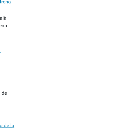
trena
alà
rena
a
s de
o de la