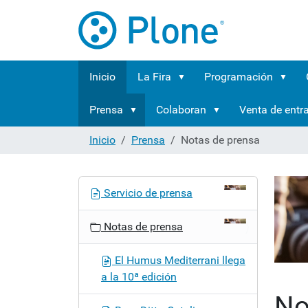
Inicio
La Fira
Programación
Prensa
Colaboran
Venta de entr
Inicio
Prensa
Notas de prensa
N
Servicio de prensa
a
v
Notas de prensa
e
g
El Humus Mediterrani llega
a
a la 10ª edición
c
No
i