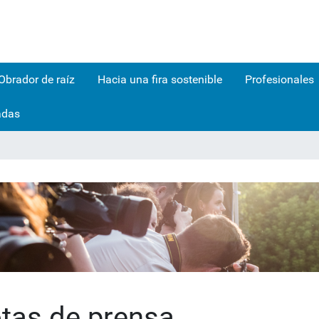
Obrador de raíz
Hacia una fira sostenible
Profesionales
adas
tas de prensa