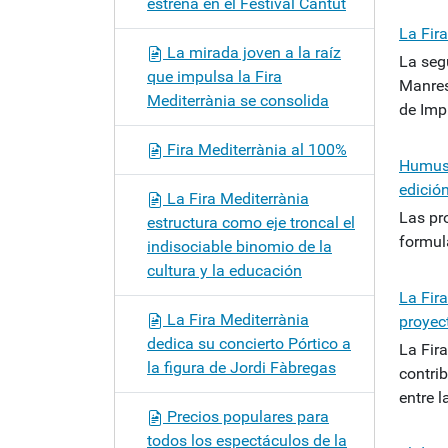
estrena en el Festival Càntut
La Fir
La mirada joven a la raíz
La seg
que impulsa la Fira
Manres
Mediterrània se consolida
de Impu
Fira Mediterrània al 100%
Humus 
edició
La Fira Mediterrània
Las pr
estructura como eje troncal el
formul
indisociable binomio de la
cultura y la educación
La Fir
La Fira Mediterrània
proyec
dedica su concierto Pórtico a
La Fir
la figura de Jordi Fàbregas
contri
entre l
Precios populares para
todos los espectáculos de la