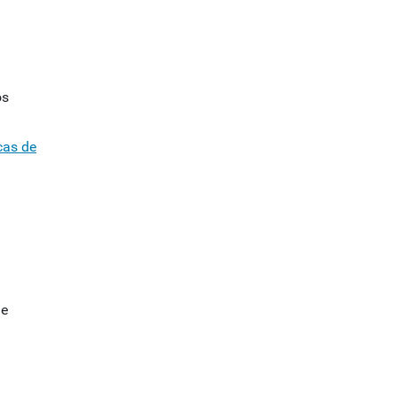
os
cas de
ue