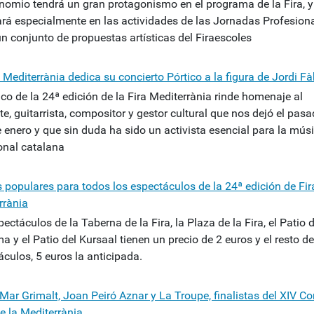
inomio tendrá un gran protagonismo en el programa de la Fira, y
ará especialmente en las actividades de las Jornadas Profesion
un conjunto de propuestas artísticas del Firaescoles
 Mediterrània dedica su concierto Pórtico a la figura de Jordi F
ico de la 24ª edición de la Fira Mediterrània rinde homenaje al
e, guitarrista, compositor y gestor cultural que nos dejó el pas
 enero y que sin duda ha sido un activista esencial para la mús
ional catalana
s populares para todos los espectáculos de la 24ª edición de Fir
rrània
ectáculos de la Taberna de la Fira, la Plaza de la Fira, el Patio d
 y el Patio del Kursaal tienen un precio de 2 euros y el resto de
culos, 5 euros la anticipada.
 Mar Grimalt, Joan Peiró Aznar y La Troupe, finalistas del XIV C
e la Mediterrània