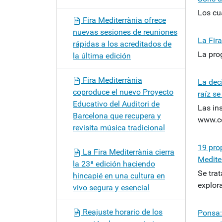
Los cu
Fira Mediterrània ofrece
nuevas sesiones de reuniones
La Fir
rápidas a los acreditados de
La pro
la última edición
Fira Mediterrània
La dec
coproduce el nuevo Proyecto
raíz se
Educativo del Auditori de
Las in
Barcelona que recupera y
www.co
revisita música tradicional
19 prop
La Fira Mediterrània cierra
Medite
la 23ª edición haciendo
Se tra
hincapié en una cultura en
explora
vivo segura y esencial
Reajuste horario de los
Ponsa: