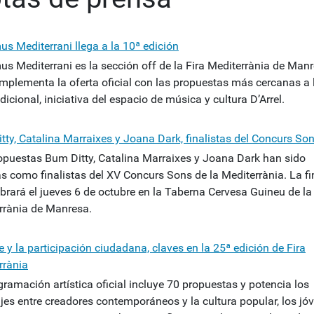
us Mediterrani llega a la 10ª edición
us Mediterrani es la sección off de la Fira Mediterrània de Man
mplementa la oferta oficial con las propuestas más cercanas a 
adicional, iniciativa del espacio de música y cultura D’Arrel.
tty, Catalina Marraixes y Joana Dark, finalistas del Concurs So
opuestas Bum Ditty, Catalina Marraixes y Joana Dark han sido
as como finalistas del XV Concurs Sons de la Mediterrània. La fi
brará el jueves 6 de octubre en la Taberna Cervesa Guineu de la 
rrània de Manresa.
e y la participación ciudadana, claves en la 25ª edición de Fira
rrània
ramación artística oficial incluye 70 propuestas y potencia los
jes entre creadores contemporáneos y la cultura popular, los jó