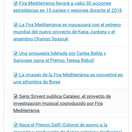
Fira Mediterrània llevará a cabo 30 acciones
estratégicas en 15 países y regiones durante el 2016
La Fira Mediterrània se inaugurará con el estreno
mundial del nuevo proyecto de Kepa Junkera y el
argentino Chango Spasiuk
Una propuesta liderada por Carles Belda y
Sanjosex gana el Premio Teresa Rebull
La imagen de la Fira Mediterrània se convertirá en
una alfombra de flores
Sergi Sirvent publica Catalexi, el proyecto de
investigación musical coproducido por Fira
Mediterrània
Nace el Premio Delfí Colomé de apoyo a la
creación y producción de danza catalana tradicional