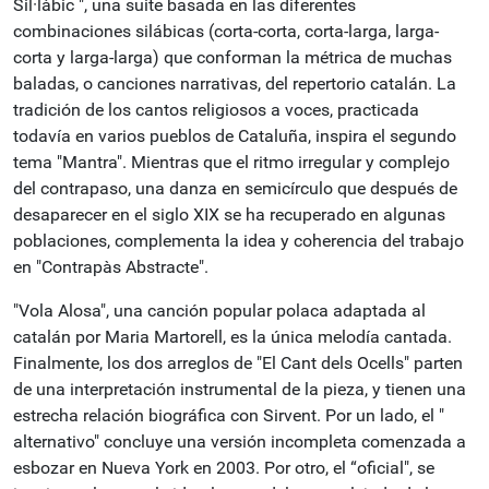
Sil·làbic ", una suite basada en las diferentes
combinaciones silábicas (corta-corta, corta-larga, larga-
corta y larga-larga) que conforman la métrica de muchas
baladas,
o canciones narrativas, del repertorio catalán.
La
tradición de los cantos religiosos a voces, practicada
todavía en varios pueblos de Cataluña, inspira el segundo
tema "Mantra".
Mientras que el ritmo irregular y complejo
del contrapaso, una danza en semicírculo que después de
desaparecer en el siglo XIX se ha recuperado en algunas
poblaciones, complementa la idea y coherencia del trabajo
en "Contrapàs Abstracte".
"Vola Alosa", una canción popular polaca adaptada al
catalán por Maria Martorell, es la única melodía cantada.
Finalmente, los dos arreglos de "El Cant dels Ocells" parten
de una interpretación instrumental de la pieza, y tienen una
estrecha relación biográfica con Sirvent.
Por un lado, el "
alternativo" concluye una versión incompleta comenzada a
esbozar en Nueva York en 2003. Por otro, el “oficial", se