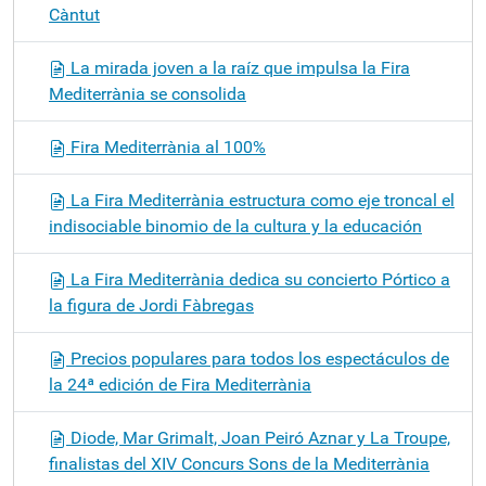
Càntut
La mirada joven a la raíz que impulsa la Fira
Mediterrània se consolida
Fira Mediterrània al 100%
La Fira Mediterrània estructura como eje troncal el
indisociable binomio de la cultura y la educación
La Fira Mediterrània dedica su concierto Pórtico a
la figura de Jordi Fàbregas
Precios populares para todos los espectáculos de
la 24ª edición de Fira Mediterrània
Diode, Mar Grimalt, Joan Peiró Aznar y La Troupe,
finalistas del XIV Concurs Sons de la Mediterrània