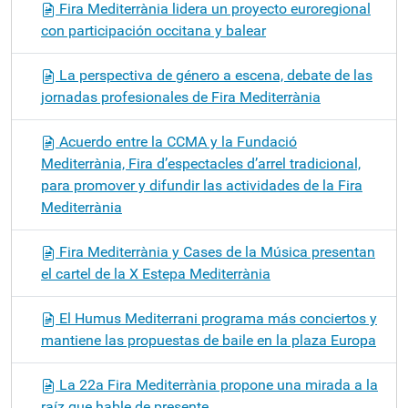
Fira Mediterrània lidera un proyecto euroregional
con participación occitana y balear
La perspectiva de género a escena, debate de las
jornadas profesionales de Fira Mediterrània
Acuerdo entre la CCMA y la Fundació
Mediterrània, Fira d’espectacles d’arrel tradicional,
para promover y difundir las actividades de la Fira
Mediterrània
Fira Mediterrània y Cases de la Música presentan
el cartel de la X Estepa Mediterrània
El Humus Mediterrani programa más conciertos y
mantiene las propuestas de baile en la plaza Europa
La 22a Fira Mediterrània propone una mirada a la
raíz que hable de presente