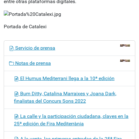
entre otras plataformas digitales.
Portada de Catalexi
N
Servicio de prensa
a
v
Notas de prensa
e
g
El Humus Mediterrani llega a la 10ª edición
a
c
Bum Ditty, Catalina Marraixes y Joana Dark,
i
finalistas del Concurs Sons 2022
ó
n
La calle y la participación ciudadana, claves en la
25ª edición de Fira Mediterrània
A la venta, las primeras entradas de la 25ª Fira