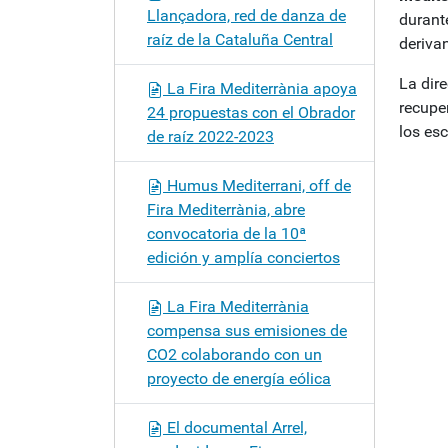
Llançadora, red de danza de
durant
raíz de la Cataluña Central
deriva
La dir
La Fira Mediterrània apoya
recuper
24 propuestas con el Obrador
los es
de raíz 2022-2023
Humus Mediterrani, off de
Fira Mediterrània, abre
convocatoria de la 10ª
edición y amplía conciertos
La Fira Mediterrània
compensa sus emisiones de
CO2 colaborando con un
proyecto de energía eólica
El documental Arrel,