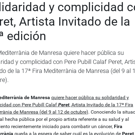
lidaridad y complicidad 
ret, Artista Invitado de la
ª edición
Mediterrània de Manresa quiere hacer pública su
aridad y complicidad con Pere Pubill Calaf Peret, Arti
ado de la 17ª Fira Mediterrània de Manresa (del 9 al 
re).
editerrània de Manresa
quiere hacer
pública su solidaridad y
cidad con Pere Pubill Calaf
Peret
, Artista Invitado de la 17ª Fira
rrània de Manresa (del 9 al 12 de octubre)
. Conociendo la situa
l hecha pública por el propio artista referente a su salud y al
iento recientemente iniciado para combatir un cáncer,
Fira
rrània
queda a la espera de saber cuál es la evolución de
Peret