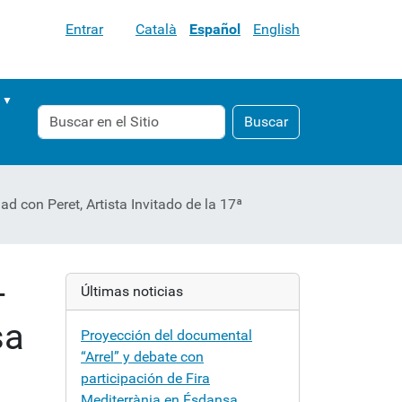
Entrar
Català
Español
English
Buscar
Búsqueda
Buscar
Avanzada…
 con Peret, Artista Invitado de la 17ª
-
Últimas noticias
sa
Proyección del documental
“Arrel” y debate con
participación de Fira
Mediterrània en Ésdansa