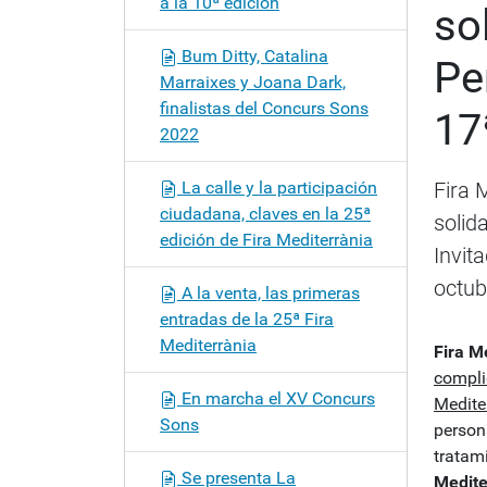
a la 10ª edición
so
c
i
Bum Ditty, Catalina
Pe
ó
Marraixes y Joana Dark,
n
finalistas del Concurs Sons
17
2022
La calle y la participación
Fira 
ciudadana, claves en la 25ª
solid
edición de Fira Mediterrània
Invit
octub
A la venta, las primeras
entradas de la 25ª Fira
Mediterrània
Fira M
compli
En marcha el XV Concurs
Medite
Sons
persona
tratam
Se presenta La
Medite