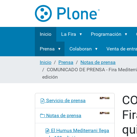
Inicio
La Fira
Programación
Prensa
Colaboran
Venta de entr
Inicio
Prensa
Notas de prensa
COMUNICADO DE PRENSA - Fira Mediterrània
edición
CO
N
Servicio de prensa
a
Fi
v
Notas de prensa
e
qu
g
El Humus Mediterrani llega
a