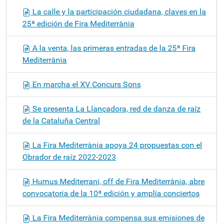
n
La calle y la participación ciudadana, claves en la
25ª edición de Fira Mediterrània
A la venta, las primeras entradas de la 25ª Fira
Mediterrània
En marcha el XV Concurs Sons
Se presenta La Llançadora, red de danza de raíz
de la Cataluña Central
La Fira Mediterrània apoya 24 propuestas con el
Obrador de raíz 2022-2023
Humus Mediterrani, off de Fira Mediterrània, abre
convocatoria de la 10ª edición y amplía conciertos
La Fira Mediterrània compensa sus emisiones de