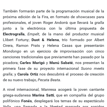
También formarán parte de la programación musical de la
próxima edición de la Fira, en formato de
showcases
para
profesionales, el joven Roger Andorrà que llevará la
gralla
junto a la electrónica con la última propuesta de
Electrogralla
,
Empelt
, de la mano del productor musical
Llibert Fortuny;
Duot & Helena
, trío formado por Albert
Cirera, Ramon Prats y Helena Casas que presentarán
Mondongo
en un ejercicio de improvisación con cinco
canciones tradicionales que previamente han pasado por la
picadora;
Carles Marigó
y
Manú Sabaté
, nos presentan la
primera fase de su proyecto internacional
Suono meets
gralla
; y
Carola Ortiz
nos descubrirá el proceso de creación
de su nuevo trabajo,
Pecata Beata
.
A nivel internacional, Manresa acogerá la joven cantante
griega-sudanesa
Marina Satti
, que en compañía del grupo
polifónico
Fonés
, desplegará los temas de su espectáculo
Yalla
, una llamada a la libertad marcada por sonidos