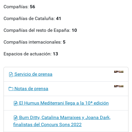
Compañías:
56
Compañías de Cataluña:
41
Compañías del resto de España:
10
Compañías internacionales:
5
Espacios de actuación:
13
N
Servicio de prensa
a
v
Notas de prensa
e
g
El Humus Mediterrani llega a la 10ª edición
a
c
Bum Ditty, Catalina Marraixes y Joana Dark,
i
finalistas del Concurs Sons 2022
ó