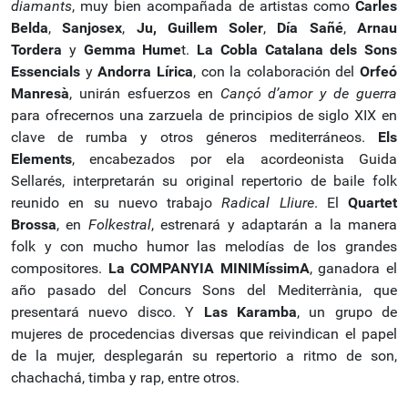
diamants
, muy bien acompañada de artistas como
Carles
Belda
,
Sanjosex
,
Ju, Guillem Soler
,
Día Sañé
,
Arnau
Tordera
y
Gemma Hume
t.
La Cobla Catalana dels Sons
Essencials
y
Andorra Lírica
, con la colaboración del
Orfeó
Manresà
, unirán esfuerzos en
Cançó d’amor y de
guerra
para ofrecernos una zarzuela de principios de siglo XIX en
clave de rumba y otros géneros mediterráneos.
Els
Elements
, encabezados por ela acordeonista Guida
Sellarés, interpretarán su original repertorio de baile folk
reunido en su nuevo trabajo
Radical Lliure
. El
Quartet
Brossa
, en
Folkestral
, estrenará y adaptarán a la manera
folk y con mucho humor las melodías de los grandes
compositores.
La COMPANYIA MINIMíssimA
, ganadora el
año pasado del Concurs Sons del Mediterrània, que
presentará nuevo disco. Y
Las Karamba
, un grupo de
mujeres de procedencias diversas que reivindican el papel
de la mujer, desplegarán su repertorio a ritmo de son,
chachachá, timba y rap, entre otros.