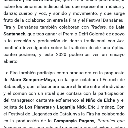
sobre los binomios indisociables que representan música y
danza; cuerpo y voz, y sonido y movimiento, y que surge
fruto de la colaboración entre la Fira y el Festival Dansàneu.
Fira y Dansàneu también colaboran con
Tradere
, de
Laia
Santanach
, que tras ganar el Premio Delfí Colomé de apoyo
a la creación y producción de danza tradicional con
Aer
,
continúa investigando sobre la tradición desde una óptica
contemporánea, y este 2020 podremos ver un ensayo
abierto.
La Fira también participa como productora en la propuesta
de
Marc Sempere-Moya
, en la que colabora L'Estruch de
Sabadell, y que reflexionará sobre el límite entre el individuo
y el común con un ritual que contará con la participación
del transgresor cantante exflamenco el
Niño de Elche
y el
bajista de
Los Planetas
y
Lagartija Nick
, Eric Jiménez. Con
el Festival de Llegendes de Catalunya la Fira ha colaborado
en la producción de la
Companyia Pagans
, Paraules que
trenquen ossos
, una original propuesta que reflexiona sobre