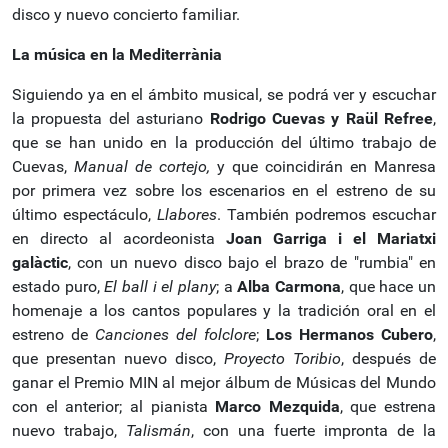
disco y nuevo concierto familiar.
La música en la Mediterrània
Siguiendo ya en el ámbito musical, se podrá ver y escuchar
la propuesta del asturiano
Rodrigo Cuevas y Raül Refree
,
que se han unido en la producción del último trabajo de
Cuevas,
Manual de cortejo,
y que coincidirán en Manresa
por primera vez sobre los escenarios en el estreno de su
último espectáculo,
Llabores
. También podremos escuchar
en directo al acordeonista
Joan Garriga i el Mariatxi
galàctic
, con un nuevo disco bajo el brazo de "rumbia" en
estado puro,
El ball i el plany
; a
Alba Carmona
, que hace un
homenaje a los cantos populares y la tradición oral en el
estreno de
Canciones del folclore
;
Los Hermanos Cubero
,
que presentan nuevo disco,
Proyecto Toribio
, después de
ganar el Premio MIN al mejor álbum de Músicas del Mundo
con el anterior; al pianista
Marco Mezquida
, que estrena
nuevo trabajo,
Talismán
, con una fuerte impronta de la