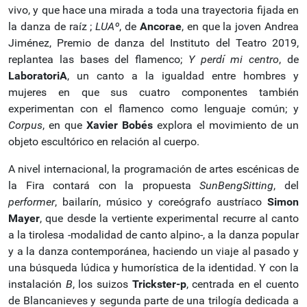
vivo, y que hace una mirada a toda una trayectoria fijada en
la danza de raíz ;
LUAº
, de
Ancorae
, en que la joven Andrea
Jiménez, Premio de danza del Instituto del Teatro 2019,
replantea las bases del flamenco;
Y perdí mi centro
, de
LaboratoriA
, un canto a la igualdad entre hombres y
mujeres en que sus cuatro componentes también
experimentan con el flamenco como lenguaje común; y
Corpus
, en que
Xavier Bobés
explora el movimiento de un
objeto escultórico en relación al cuerpo.
A nivel internacional, la programación de artes escénicas de
la Fira contará con la propuesta
SunBengSitting
, del
performer
, bailarín, músico y coreógrafo austríaco
Simon
Mayer
, que desde la vertiente experimental recurre al canto
a la tirolesa -modalidad de canto alpino-, a la danza popular
y a la danza contemporánea, haciendo un viaje al pasado y
una búsqueda lúdica y humorística de la identidad. Y con la
instalación
B
, los suizos
Trickster-p
, centrada en el cuento
de Blancanieves y segunda parte de una trilogía dedicada a