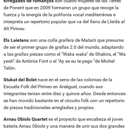
Krregades de romanços
son cuatro mujeres de las Terres
de Ponent que en 2009 formaron un grupo que recoge la
fuerza y la energía de la polifonía vocal mediterránea e
interpreta un repertorio popular que va del llano de Lleida al
Alt Pirineu.
Els
Laietans
son una
colla
grallera
de Mataró que presume
de ser el primer grupo de grallas 2.0 del mundo, adaptando
a las
grallas
piezas como el "Waka waka" de Shakira, el "Wa
yeah" de Antònia Font o el "Ay se eu te pego "de Michel
Telón.
Stukat
del Bolet
nace en el seno de las colonias de la
Escuela Folk del Pirineo en Arsèguel, cuando sus
integrantes tenían entre diez y quince años. Desde entonces
se han movido bastante en el circuito folk con un repertorio
de piezas tradicionales arregladas y propias.
Arnau
Obiols Quartet
es el proyecto que encabeza el joven
batería Arnau Obiols y una manera de unir sus dos grandes