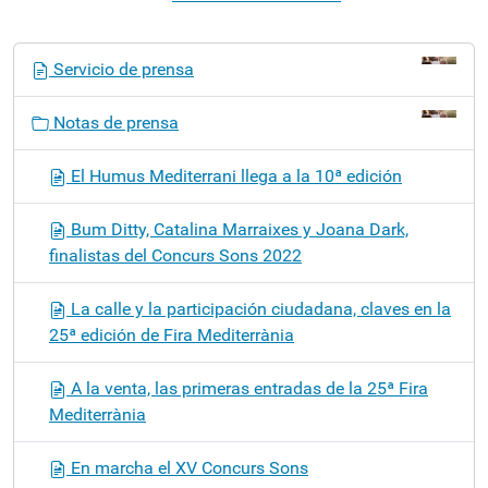
N
Servicio de prensa
a
v
Notas de prensa
e
g
El Humus Mediterrani llega a la 10ª edición
a
c
Bum Ditty, Catalina Marraixes y Joana Dark,
i
finalistas del Concurs Sons 2022
ó
n
La calle y la participación ciudadana, claves en la
25ª edición de Fira Mediterrània
A la venta, las primeras entradas de la 25ª Fira
Mediterrània
En marcha el XV Concurs Sons