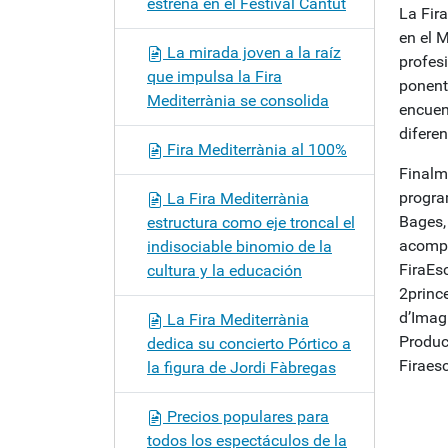
estrena en el Festival Càntut
La Fir
en el 
La mirada joven a la raíz
profesi
que impulsa la Fira
ponent
Mediterrània se consolida
encuen
diferen
Fira Mediterrània al 100%
Finalm
program
La Fira Mediterrània
Bages,
estructura como eje troncal el
acompa
indisociable binomio de la
FiraEs
cultura y la educación
2princ
d’Imag
La Fira Mediterrània
Producc
dedica su concierto Pórtico a
Firaes
la figura de Jordi Fàbregas
Precios populares para
todos los espectáculos de la