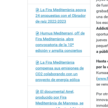
de fus
La Fira Mediterrània apoya
grabad
24 propuestas con el Obrador
una de
de raíz 2022-2023
los es
Addict
Humus Mediterrani, off de
oportun
Fira Mediterrània, abre
jueves
convocatoria de la 10ª
pequeñ
edición y amplía conciertos
a públ
Hasta
La Fira Mediterrània
por
la 
compensa sus emisiones de
Kursaal
CO2 colaborando con un
(
www.f
proyecto de energía eólica
se ven
El documental Arrel,
Por ot
producido por Fira
innova
Mediterrània de Manresa, se
inmobi