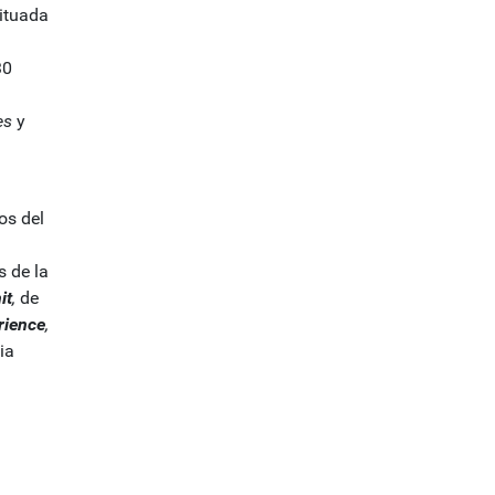
situada
30
es
y
os del
s de la
it
,
de
rience
,
ia