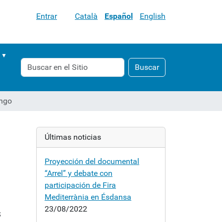
Entrar
Català
Español
English
Buscar
Búsqueda
Buscar
Avanzada…
ango
Últimas noticias
Proyección del documental
“Arrel” y debate con
participación de Fira
Mediterrània en Ésdansa
23/08/2022
s