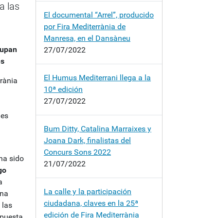
a las
El documental “Arrel”, producido
por Fira Mediterrània de
Manresa, en el Dansàneu
cupan
27/07/2022
es
El Humus Mediterrani llega a la
rània
10ª edición
27/07/2022
nes
Bum Ditty, Catalina Marraixes y
Joana Dark, finalistas del
Concurs Sons 2022
ha sido
21/07/2022
go
a
La calle y la participación
ena
ciudadana, claves en la 25ª
 las
edición de Fira Mediterrània
opuesta