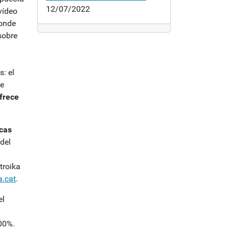
12/07/2022
vídeo
conde
sobre
s: el
de
frece
cas
 del
troika
a.cat
.
el
100%.