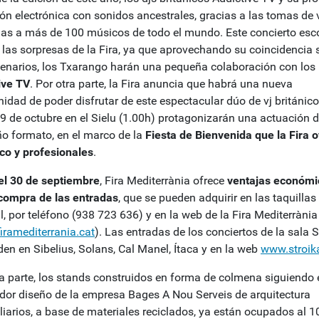
ión electrónica con sonidos ancestrales, gracias a las tomas de 
as a más de 100 músicos de todo el mundo. Este concierto es
 las sorpresas de la Fira, ya que aprovechando su coincidencia 
cenarios, los Txarango harán una pequeña colaboración con los
ive
TV
. Por otra parte, la Fira anuncia que habrá una nueva
idad de poder disfrutar de este espectacular dúo de vj británico
 9 de octubre en el Sielu (1.00h) protagonizarán una actuación 
o formato, en el marco de la
Fiesta
de Bienvenida que la Fira o
ico y profesionales
.
el 30 de septiembre
, Fira Mediterrània ofrece
ventajas económi
compra de las entradas
, que se pueden adquirir en las taquillas
, por teléfono (938 723 636) y en la web de la Fira Mediterrània
iramediterrania.cat
). Las entradas de los conciertos de la sala S
den en Sibelius, Solans, Cal Manel, Ítaca y en la web
www.stroik
ra parte, los stands construidos en forma de colmena siguiendo 
dor diseño de la empresa Bages A Nou Serveis de arquitectura
liarios, a base de materiales reciclados, ya están ocupados al 