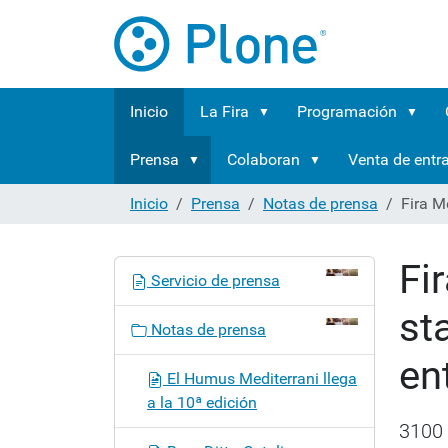
Inicio
La Fira
Programación
Prensa
Colaboran
Venta de entr
Inicio
Prensa
Notas de prensa
Fira M
Fi
N
Servicio de prensa
a
st
v
Notas de prensa
e
en
g
El Humus Mediterrani llega
a
a la 10ª edición
c
3100 
i