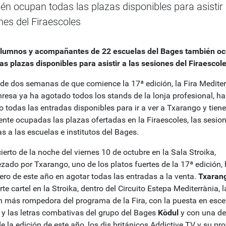
én ocupan todas las plazas disponibles para asistir 
nes del Firaescoles
lumnos y acompañantes de 22 escuelas del Bages también o
las plazas disponibles para asistir a las sesiones del Firaescol
de dos semanas de que comience la 17ª edición, la Fira Mediter
resa ya ha agotado todos los stands de la lonja profesional, ha
o todas las entradas disponibles para ir a ver a Txarango y tiene
ente ocupadas las plazas ofertadas en la Firaescoles, las sesio
as a las escuelas e institutos del Bages.
ierto de la noche del viernes 10 de octubre en la Sala Stroika,
zado por Txarango, uno de los platos fuertes de la 17ª edición, 
mero de este año en agotar todas las entradas a la venta.
Txaran
e cartel en la Stroika, dentro del Circuito Estepa Mediterrània, l
n más rompedora del programa de la Fira, con la puesta en esc
a y las letras combativas del grupo del Bages
Kòdul
y con una de
e la edición de este año, los djs británicos Addictive TV y su pr