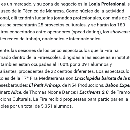
a es un mercado, y su zona de negocio es la
Lonja
Profesional
, 
Museo de la Técnica de Manresa. Como núcleo de la actividad
onal, allí tendrán lugar las jornadas profesionales, con más de 
es; se presentarán 25 proyectos culturales, y se harán los 180
tros concertados entre operadores (speed dating), los
showcas
tes redes de trabajo, nacionales e internacionales.
ente, las sesiones de los cinco espectáculos que la Fira ha
ado dentro de la Firaescoles, dirigidas a las escuelas e institut
 también están ocupadas al 100% por 3.091 alumnos y
ñantes, procedentes de 22 centros diferentes. Los espectáculo
coles de la 17ª Fira Mediterrània son
Enciclopèdia baixeta de la n
esesbarbudes
;
El Petit Príncep
,
de N54 Produccions
;
Baboo Expe
inart;
Alice
,
de Thomas Noone Dance; i
Escrivents 2.0
, de Tramo
ions Culturals. La Fira recibió propuestas para participar en la
coles por un total de 5.351 alumnos.