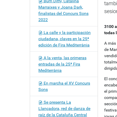
Bum Ditty, Catalina
tambi
ó
Marraixes y Joana Dark,
n
sesio
finalistas del Concurs Sons
2022
3100
a
La calle y la participación
todas 
ciudadana, claves en la 25ª
A más 
edición de Fira Mediterrània
de Man
vendid
A la venta, las primeras
totalm
entradas de la 25ª Fira
dirigid
Mediterrània
El conc
En marcha el XV Concurs
encabe
Sons
el pri
compart
Se presenta La
secció
Llançadora, red de danza de
festiv
raíz de la Cataluña Central
joyas d