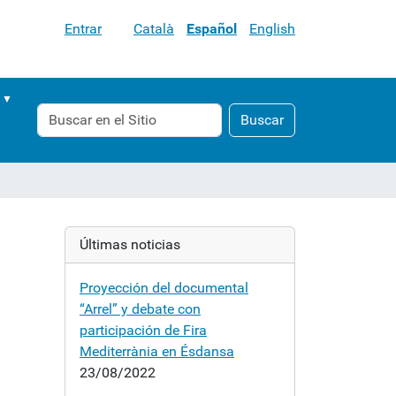
Entrar
Català
Español
English
Buscar
Búsqueda
Buscar
Avanzada…
Últimas noticias
Proyección del documental
“Arrel” y debate con
participación de Fira
Mediterrània en Ésdansa
23/08/2022