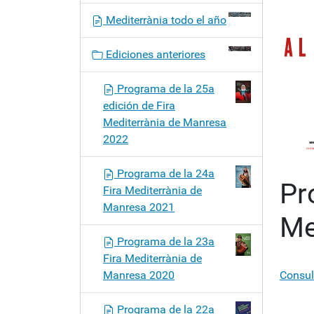
ó
Mediterrània todo el año
n
Ediciones anteriores
Programa de la 25a
edición de Fira
Mediterrània de Manresa
2022
Programa de la 24a
Pr
Fira Mediterrània de
Manresa 2021
Me
Programa de la 23a
Fira Mediterrània de
Manresa 2020
Consul
Programa de la 22a