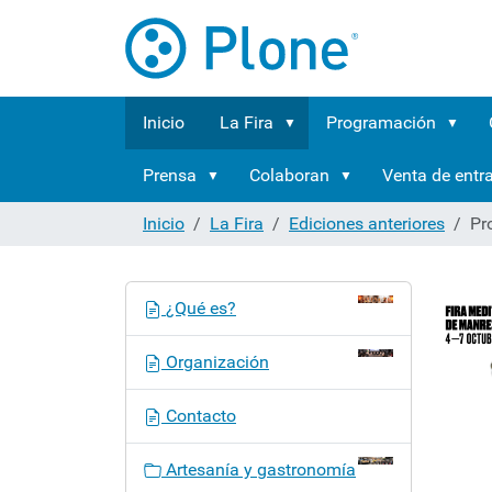
Inicio
La Fira
Programación
Prensa
Colaboran
Venta de entr
Inicio
La Fira
Ediciones anteriores
Pr
N
¿Qué es?
a
v
Organización
e
g
Contacto
a
c
Artesanía y gastronomía
i