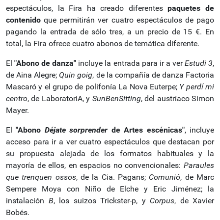
espectáculos, la Fira ha creado diferentes
paquetes de
contenido
que permitirán ver cuatro espectáculos de pago
pagando la entrada de sólo tres, a un precio de 15 €. En
total, la Fira ofrece cuatro abonos de temática diferente.
El
"Abono de danza"
incluye la entrada para ir a ver
Estudi 3
,
de Aina Alegre;
Quin goig
, de la compañía de danza Factoria
Mascaró y el grupo de polifonía La Nova Euterpe;
Y perdí mi
centro
, de LaboratoriA, y
SunBenSitting
, del austríaco Simon
Mayer.
El
"Abono
Déjate sorprender
de Artes escénicas"
, incluye
acceso para ir a ver cuatro espectáculos que destacan por
su propuesta alejada de los formatos habituales y la
mayoría de ellos, en espacios no convencionales:
Paraules
que trenquen ossos
, de la Cia. Pagans;
Comunió
, de Marc
Sempere Moya con Niño de Elche y Eric Jiménez; la
instalación
B
, los suizos Trickster-p, y
Corpus
, de Xavier
Bobés.