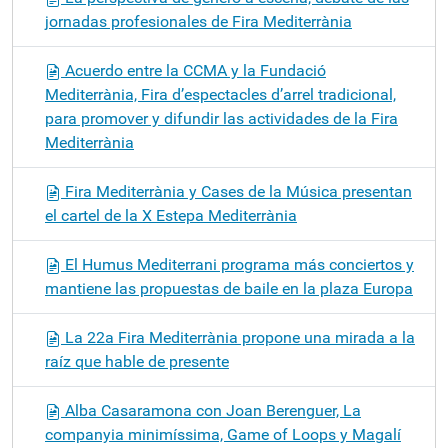
jornadas profesionales de Fira Mediterrània
Acuerdo entre la CCMA y la Fundació
Mediterrània, Fira d’espectacles d’arrel tradicional,
para promover y difundir las actividades de la Fira
Mediterrània
Fira Mediterrània y Cases de la Música presentan
el cartel de la X Estepa Mediterrània
El Humus Mediterrani programa más conciertos y
mantiene las propuestas de baile en la plaza Europa
La 22a Fira Mediterrània propone una mirada a la
raíz que hable de presente
Alba Casaramona con Joan Berenguer, La
companyia minimíssima, Game of Loops y Magalí