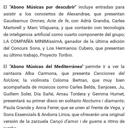
El
"Abono Músicas por descubrir"
incluye entradas para
asistir a los conciertos de Alexandrae, que presentan
Gaudeamus Omnes
;
Acte de fe
, con Adrià Grandia, Carles
Martorell y Marc Vilajuana, y que contarán con tecnología
de inteligencia artificial como cuarto componente del grupo;
LA COMPAÑÍA MINIMíssimA, ganador de la última edición
del Concurs Sons, y Los Hermanos Cubero, que presentan
su último trabajo,
Proyecto Toribio
.
El
"Abono Músicas del Mediterráneo"
permite ir a ver la
cantaora Alba Carmona, que presenta
Canciones del
folclore
; la violinista Coloma Bertran, que muy bien
acompañada de músicos como Carles Belda, Sanjosex, Ju,
Guillem Soler, Día Sañé, Arnau Tordera y Gemma Humet,
presentará su primer disco en solitario
Nocturns i diamants
;
Paula Grande y Anna Ferrer, que se unen al frente de
Vega
, y
Sons Essencials & Andorra Lírica, que ofrecerán una original
versión de la zarzuela
Cançó d’amor i de guerra
a ritmo de