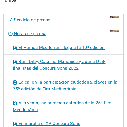
rumba.
N
Servicio de prensa
a
v
Notas de prensa
e
g
El Humus Mediterrani llega a la 10ª edición
a
c
Bum Ditty, Catalina Marraixes y Joana Dark,
i
finalistas del Concurs Sons 2022
ó
n
La calle y la participación ciudadana, claves en la
25ª edición de Fira Mediterrània
A la venta, las primeras entradas de la 25ª Fira
Mediterrània
En marcha el XV Concurs Sons