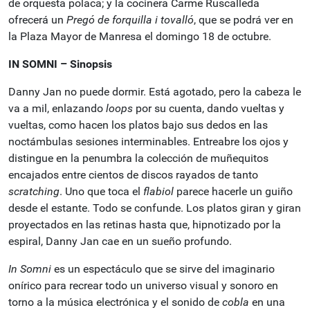
de orquesta polaca; y la cocinera Carme Ruscalleda
ofrecerá un
Pregó de forquilla i tovalló
, que se podrá ver en
la Plaza Mayor de Manresa el domingo 18 de octubre.
IN SOMNI – Sinopsis
Danny Jan no puede dormir. Está agotado, pero la cabeza le
va a mil, enlazando
loops
por su cuenta, dando vueltas y
vueltas, como hacen los platos bajo sus dedos en las
noctámbulas sesiones interminables. Entreabre los ojos y
distingue en la penumbra la colección de muñequitos
encajados entre cientos de discos rayados de tanto
scratching
. Uno que toca el
flabiol
parece hacerle un guiño
desde el estante. Todo se confunde. Los platos giran y giran
proyectados en las retinas hasta que, hipnotizado por la
espiral, Danny Jan cae en un sueño profundo.
In Somni
es un espectáculo que se sirve del imaginario
onírico para recrear todo un universo visual y sonoro en
torno a la música electrónica y el sonido de
cobla
en una