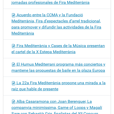
jornadas profesionales de Fira Mediterrània
Acuerdo entre la CCMA y la Fundació
Mediterrània, Fira d’espectacles d’arrel tradicional,
para promover y difundir las actividades de la Fira
Mediterrània
Fira Mediterrània y Cases de la Música presentan
el cartel de la X Estepa Mediterrània
El Humus Mediterrani programa más conciertos y
mantiene las propuestas de baile en la plaza Europa
La 22a Fira Mediterrània propone una mirada a la
raíz que hable de presente
Alba Casaramona con Joan Berenguer, La
companyia minimíssima, Game of Loops y Magalí
Sare con Sebastià Gris, finalistas del XII Concurs