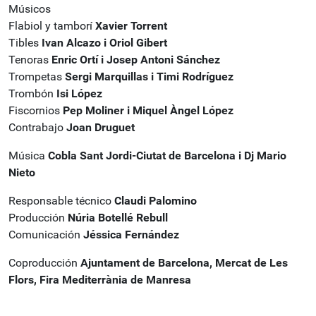
Músicos
Flabiol y tamborí
Xavier Torrent
Tibles
Ivan Alcazo i Oriol Gibert
Tenoras
Enric Ortí i Josep Antoni Sánchez
Trompetas
Sergi Marquillas i Timi Rodríguez
Trombón
Isi López
Fiscornios
Pep Moliner i Miquel Àngel López
Contrabajo
Joan Druguet
Música
Cobla Sant Jordi-Ciutat de Barcelona i Dj Mario
Nieto
Responsable técnico
Claudi Palomino
Producción
Núria Botellé Rebull
Comunicación
Jéssica Fernández
Coproducción
Ajuntament de Barcelona, Mercat de Les
Flors, Fira Mediterrània de Manresa