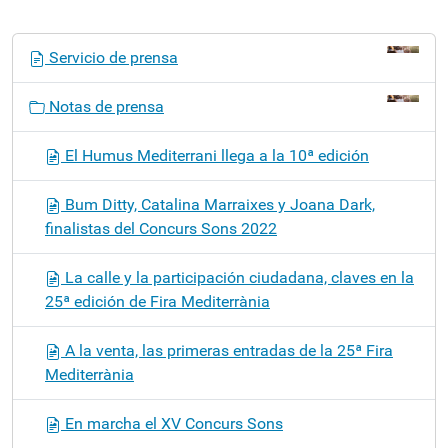
N
Servicio de prensa
a
v
Notas de prensa
e
g
El Humus Mediterrani llega a la 10ª edición
a
c
Bum Ditty, Catalina Marraixes y Joana Dark,
i
finalistas del Concurs Sons 2022
ó
n
La calle y la participación ciudadana, claves en la
25ª edición de Fira Mediterrània
A la venta, las primeras entradas de la 25ª Fira
Mediterrània
En marcha el XV Concurs Sons