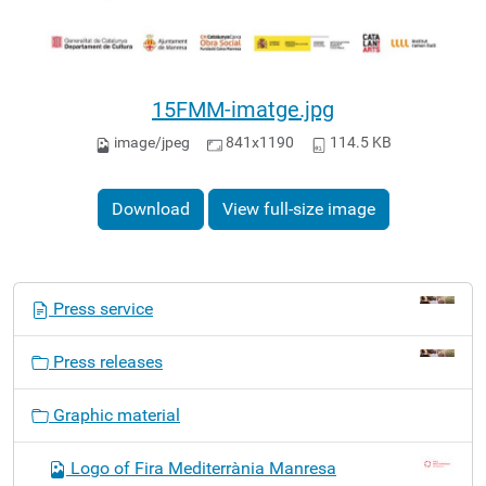
15FMM-imatge.jpg
image/jpeg
841x1190
114.5 KB
Download
View full-size image
N
Press service
a
v
Press releases
i
g
Graphic material
a
t
Logo of Fira Mediterrània Manresa
i