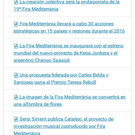
La creación colectiva será la protagonista de la
19ª Fira Mediterrània
Fira Mediterrània llevará a cabo 30 acciones
estratégicas en 15 países y regiones durante el 2016
La Fira Mediterrània se inaugurará con el estreno
mundial del nuevo proyecto de Kepa Junkera y el
argentino Chango Spasiuk
Una propuesta liderada por Carles Belda y
Sanjosex gana el Premio Teresa Rebull
La imagen de la Fira Mediterrània se convertirá en
una alfombra de flores
Sergi Sirvent publica Catalexi, el proyecto de
investigación musical coproducido por Fira
Mediterrània