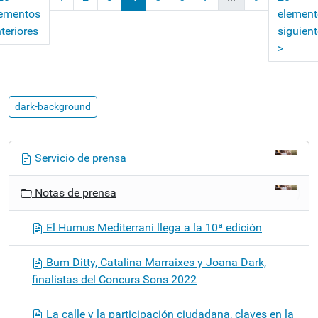
lementos
element
(actual)
teriores
siguien
>
dark-background
N
Servicio de prensa
a
v
Notas de prensa
e
g
El Humus Mediterrani llega a la 10ª edición
a
c
Bum Ditty, Catalina Marraixes y Joana Dark,
i
finalistas del Concurs Sons 2022
ó
n
La calle y la participación ciudadana, claves en la