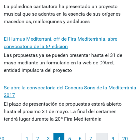
La poliédrica cantautora ha presentado un proyecto
musical que se adentra en la esencia de sus orígenes
macedonios, mallorquines y andaluces
El Humus Mediterrani, off de Fira Mediterrània, abre
convocatoria de la 5ª edición
Las propuestas ya se pueden presentar hasta el 31 de
mayo mediante un formulario en la web de D’Arrel,
entidad impulsora del proyecto
Se abre la convocatoria del Concurs Sons de la Mediterrània
2017
El plazo de presentación de propuestas estará abierto
hasta el próximo 31 de mayo. La final del certamen
tendrá lugar durante la 20ª Fira Mediterrània
20
1
2
3
4
5
6
7
...
9
20