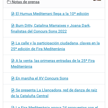
Notas de prensa
e
g
El Humus Mediterrani llega a la 10ª edición
a
c
Bum Ditty, Catalina Marraixes y Joana Dark,
i
finalistas del Concurs Sons 2022
ó
n
La calle y la participación ciudadana, claves en la
25ª edición de Fira Mediterrània
A la venta, las primeras entradas de la 25ª Fira
Mediterrània
En marcha el XV Concurs Sons
Se presenta La Llançadora, red de danza de raíz
de la Cataluña Central
La Fira Mediterrània apoya 24 propuestas con el