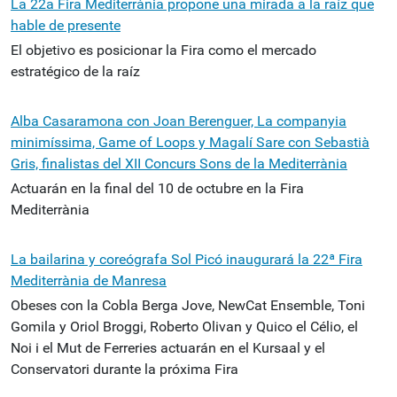
La 22a Fira Mediterrània propone una mirada a la raíz que
hable de presente
El objetivo es posicionar la Fira como el mercado
estratégico de la raíz
Alba Casaramona con Joan Berenguer, La companyia
minimíssima, Game of Loops y Magalí Sare con Sebastià
Gris, finalistas del XII Concurs Sons de la Mediterrània
Actuarán en la final del 10 de octubre en la Fira
Mediterrània
La bailarina y coreógrafa Sol Picó inaugurará la 22ª Fira
Mediterrània de Manresa
Obeses con la Cobla Berga Jove, NewCat Ensemble, Toni
Gomila y Oriol Broggi, Roberto Olivan y Quico el Célio, el
Noi i el Mut de Ferreries actuarán en el Kursaal y el
Conservatori durante la próxima Fira