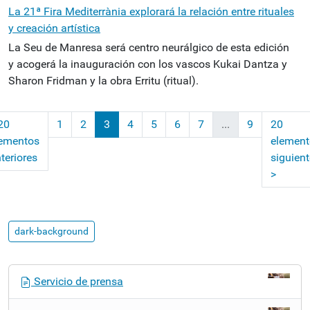
La 21ª Fira Mediterrània explorará la relación entre rituales
y creación artística
La Seu de Manresa será centro neurálgico de esta edición
y acogerá la inauguración con los vascos Kukai Dantza y
Sharon Fridman y la obra Erritu (ritual).
20
1
2
3
4
5
6
7
...
9
20
lementos
element
(actual)
teriores
siguien
>
dark-background
N
Servicio de prensa
a
v